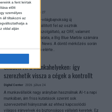
mindent vitt
reink a fent leírtak
tása előtt
Digital Center
2026. július 27.
hogy személyes
áll tiltakozni az
A 2026-os labdarúgó-világbajnokság új
egváltoztathatja a
streamingrekordokat állított fel az osztrák
z oldal alján
közszolgálati műsorszolgáltató, az ORF, valamint
technológiai leányvállalata, a Big Blue Marble számára
– írja a Broadband TV News. A döntő mérkőzés során
az átlagos nézőszám elérte...
Shadow AI a munkahelyeken: így
szerezhetik vissza a cégek a kontrollt
Digital Center
2026. július 24.
A munkavállalók nagy arányban használnak AI-t a napi
munkában, ám friss kutatások szerint sok
szervezetnél hiányoznak az ehhez kapcsolódó
világos irányelvek és biztonságos vállalati keretek. Ez