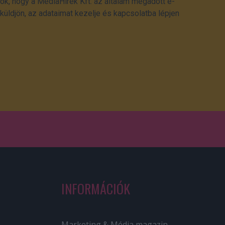
ok, hogy a MédiaHírek Kft. az általam megadott e-
üldjön, az adataimat kezelje és kapcsolatba lépjen
INFORMÁCIÓK
Marketing & Média magazin