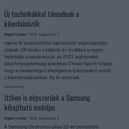
Új technikákkal támadnak a
kiberbűnözők
Digital Center
2026. augusztus 7.
Hamis AI eszközökhöz kapcsolódó segítségnyújtó
oldalak, QR-kódos csalások és továbbra is egyre
fejlettebb zsarolóvírusok: az ESET legfrissebb
kiberfenyegetettségi jelentése (Threat Riport) feltárja,
hogy a mesterséges intelligencia új korszakot nyitott
a kibertámadásokban. Az AI nemcsak...
Itthon is népszerűek a Samsung
kihajtható mobiljai
Digital Center
2026. augusztus 3.
A Samsung Electronics július 22-én bemutatott