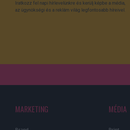
Iratkozz fel napi hírlevelünkre és kerülj képbe a média,
az ügynökségi és a reklám világ legfontosabb híreivel.
MARKETING
MÉDIA
Brand
Print