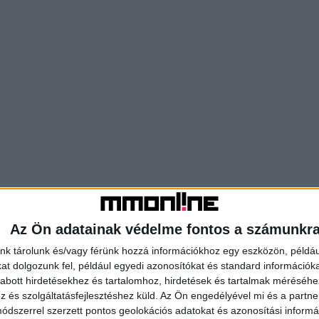
Az Ön adatainak védelme fontos a számunkr
nk tárolunk és/vagy férünk hozzá információkhoz egy eszközön, példáu
t dolgozunk fel, például egyedi azonosítókat és standard információk
abott hirdetésekhez és tartalomhoz, hirdetések és tartalmak méréséhe
és szolgáltatásfejlesztéshez küld.
Az Ön engedélyével mi és a partne
dszerrel szerzett pontos geolokációs adatokat és azonosítási informác