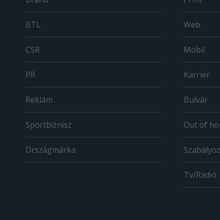
BTL
Web
CSR
Mobil
PR
Karrier
Reklám
Bulvár
Sportbiznisz
Out of h
Országmárka
Szabályo
Tv/Rádió