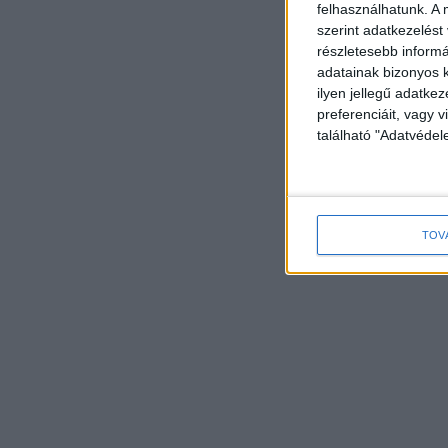
felhasználhatunk. A 
szerint adatkezelést
részletesebb informác
adatainak bizonyos k
ilyen jellegű adatke
preferenciáit, vagy v
található "Adatvéde
TOV