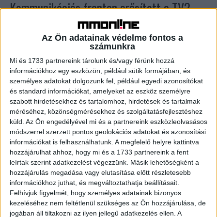
Kommunikációs fronton erősített a TV2
Hírigazgatósága
Az Ön adatainak védelme fontos a
Karrier
2017. március 2.
számunkra
Február 27-től Fürst-Borsos Ádám lett a TV2
Mi és 1733 partnereink tárolunk és/vagy férünk hozzá
Hírigazgatóságának kommunikációs menedzsere. A
információkhoz egy eszközön, például sütik formájában, és
szakember éveket dolgozott a hír szakmában,
személyes adatokat dolgozunk fel, például egyedi azonosítókat
szerkesztett műsorokat többek között a Magyar
és standard információkat, amelyeket az eszköz személyre
Televízióban, a...
szabott hirdetésekhez és tartalomhoz, hirdetések és tartalmak
méréséhez, közönségmérésekhez és szolgáltatásfejlesztéshez
küld.
Az Ön engedélyével mi és a partnereink eszközleolvasásos
- Hirdetés -
módszerrel szerzett pontos geolokációs adatokat és azonosítási
információkat is felhasználhatunk. A megfelelő helyre kattintva
hozzájárulhat ahhoz, hogy mi és a 1733 partnereink a fent
leírtak szerint adatkezelést végezzünk. Másik lehetőségként a
hozzájárulás megadása vagy elutasítása előtt részletesebb
információkhoz juthat, és megváltoztathatja beállításait.
Felhívjuk figyelmét, hogy személyes adatainak bizonyos
kezeléséhez nem feltétlenül szükséges az Ön hozzájárulása, de
jogában áll tiltakozni az ilyen jellegű adatkezelés ellen. A