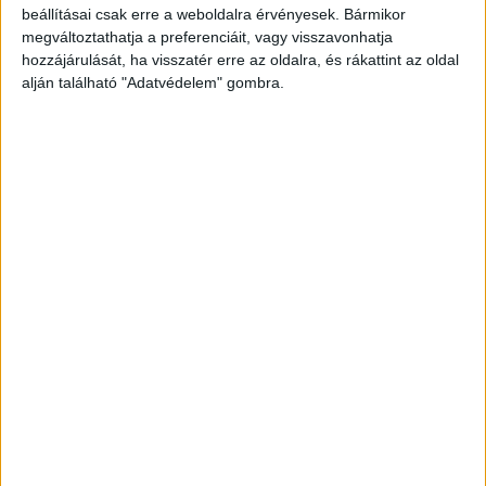
A RADIOCAFÉN
beállításai csak erre a weboldalra érvényesek. Bármikor
megváltoztathatja a preferenciáit, vagy visszavonhatja
hozzájárulását, ha visszatér erre az oldalra, és rákattint az oldal
alján található "Adatvédelem" gombra.
Korábbi adások
A rovat támogatói: