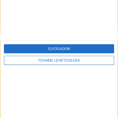
ELFOGADOM
Hírlevél
TOVÁBBI LEHETŐSÉGEK
feliratkozás
Iratkozz fel napi hírlevelünkre és kerülj képbe a média, az
ügynökségi és a reklám világ legfontosabb híreivel.