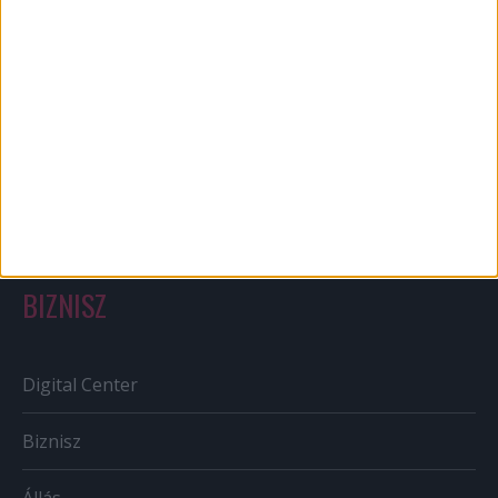
Bulvár
Out of home
Szabályozás
Tv/Rádió
BIZNISZ
Digital Center
Biznisz