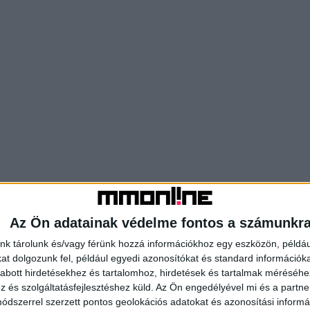
Az Ön adatainak védelme fontos a számunkr
nk tárolunk és/vagy férünk hozzá információkhoz egy eszközön, példáu
t dolgozunk fel, például egyedi azonosítókat és standard információk
abott hirdetésekhez és tartalomhoz, hirdetések és tartalmak méréséhe
és szolgáltatásfejlesztéshez küld.
Az Ön engedélyével mi és a partne
dszerrel szerzett pontos geolokációs adatokat és azonosítási informác