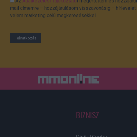
Az
Adatkezelési Tájékoztató
t megértettem és hozzájárul
mail címemre – hozzájárulásom visszavonásig – hírlevelet k
velem marketing célú megkeresésekkel.
BIZNISZ
Digital Center