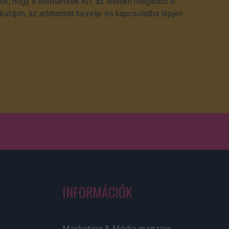
ok, hogy a MédiaHírek Kft. az általam megadott e-
üldjön, az adataimat kezelje és kapcsolatba lépjen
INFORMÁCIÓK
Marketing & Média magazin