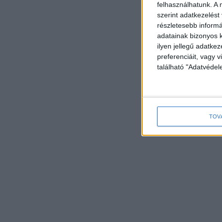
felhasználhatunk. A 
szerint adatkezelést
részletesebb informác
adatainak bizonyos k
ilyen jellegű adatke
preferenciáit, vagy v
található "Adatvéde
TOV