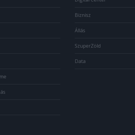
Biznisz
Állás
SzuperZöld
Data
ome
zás