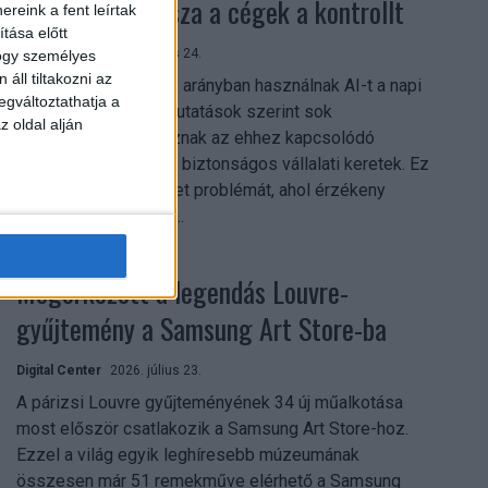
szerezhetik vissza a cégek a kontrollt
reink a fent leírtak
tása előtt
Digital Center
2026. július 24.
hogy személyes
áll tiltakozni az
A munkavállalók nagy arányban használnak AI-t a napi
egváltoztathatja a
munkában, ám friss kutatások szerint sok
z oldal alján
szervezetnél hiányoznak az ehhez kapcsolódó
világos irányelvek és biztonságos vállalati keretek. Ez
különösen ott jelenthet problémát, ahol érzékeny
üzleti információkkal...
Megérkezett a legendás Louvre-
gyűjtemény a Samsung Art Store-ba
Digital Center
2026. július 23.
A párizsi Louvre gyűjteményének 34 új műalkotása
most először csatlakozik a Samsung Art Store-hoz.
Ezzel a világ egyik leghíresebb múzeumának
összesen már 51 remekműve elérhető a Samsung