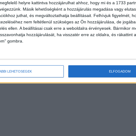
megfelelő helyre kattintva hozzájárulhat ahhoz, hogy mi és a 1733 partne
 végezzünk. Másik lehetőségként a hozzájárulás megadása vagy elutasí
iókhoz juthat, és megváltoztathatja beállításait.
Felhívjuk figyelmét, 
ezeléséhez nem feltétlenül szükséges az Ön hozzájárulása, de jogában 
zelés ellen. A beállításai csak erre a weboldalra érvényesek. Bármikor m
isszavonhatja hozzájárulását, ha visszatér erre az oldalra, és rákattint a
lem" gombra.
ÁBBI LEHETŐSÉGEK
ELFOGADOM