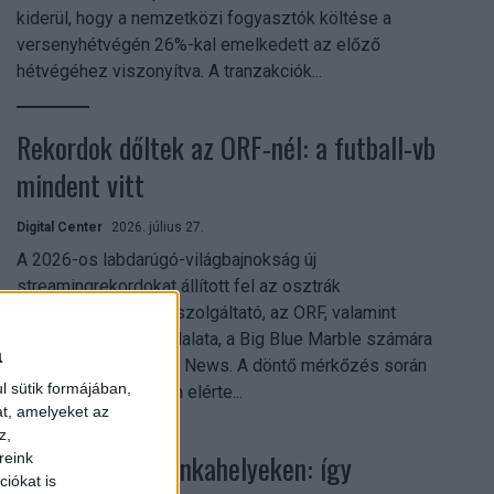
kiderül, hogy a nemzetközi fogyasztók költése a
versenyhétvégén 26%-kal emelkedett az előző
hétvégéhez viszonyítva. A tranzakciók...
Rekordok dőltek az ORF-nél: a futball-vb
mindent vitt
Digital Center
2026. július 27.
A 2026-os labdarúgó-világbajnokság új
streamingrekordokat állított fel az osztrák
közszolgálati műsorszolgáltató, az ORF, valamint
technológiai leányvállalata, a Big Blue Marble számára
a
– írja a Broadband TV News. A döntő mérkőzés során
l sütik formájában,
az átlagos nézőszám elérte...
at, amelyeket az
z,
Shadow AI a munkahelyeken: így
reink
iókat is