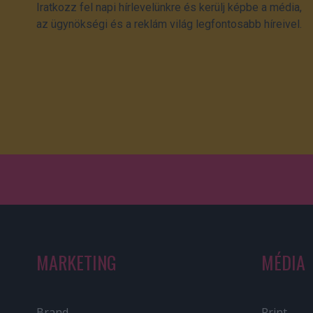
Iratkozz fel napi hírlevelünkre és kerülj képbe a média,
az ügynökségi és a reklám világ legfontosabb híreivel.
MARKETING
MÉDIA
Brand
Print