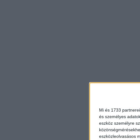
Mi és 1733 partnerei
és személyes adatoka
eszköz személyre sz
közönségmérésekhez 
eszközleolvasásos mó