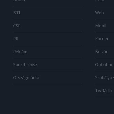
BTL
Web
CSR
Mobil
PR
Karrier
Reklám
Bulvár
Sportbiznisz
Out of h
Országmárka
Szabályo
Tv/Rádió