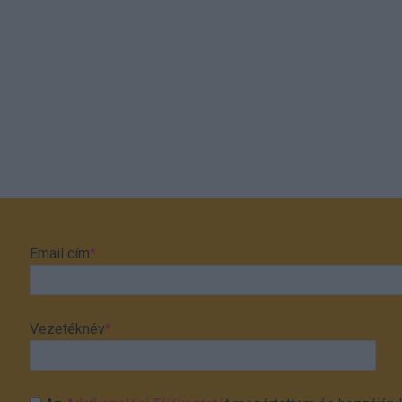
Email cím
*
Vezetéknév
*