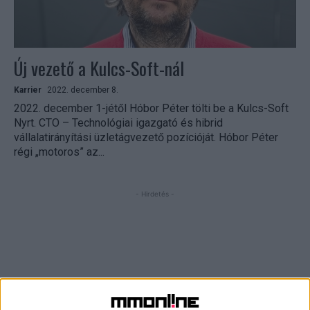
Új vezető a Kulcs-Soft-nál
Karrier
2022. december 8.
2022. december 1-jétől Hóbor Péter tölti be a Kulcs-Soft
Nyrt. CTO – Technológiai igazgató és hibrid
vállalatirányítási üzletágvezető pozícióját. Hóbor Péter
régi „motoros” az...
- Hirdetés -