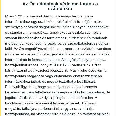
Az Ön adatainak védelme fontos a
A RADIOCAFÉN
számunkra
Mi és 1733 partnereink tárolunk és/vagy férünk hozzá
információkhoz egy eszközön, például sütik formájában, és
személyes adatokat dolgozunk fel, például egyedi azonosítókat
és standard információkat, amelyeket az eszköz személyre
szabott hirdetésekhez és tartalomhoz, hirdetések és tartalmak
méréséhez, közönségmérésekhez és szolgáltatásfejlesztéshez
küld.
Az Ön engedélyével mi és a partnereink eszközleolvasásos
módszerrel szerzett pontos geolokációs adatokat és azonosítási
információkat is felhasználhatunk. A megfelelő helyre kattintva
hozzájárulhat ahhoz, hogy mi és a 1733 partnereink a fent
Korábbi adások
leírtak szerint adatkezelést végezzünk. Másik lehetőségként a
hozzájárulás megadása vagy elutasítása előtt részletesebb
A rovat támogatói:
információkhoz juthat, és megváltoztathatja beállításait.
Felhívjuk figyelmét, hogy személyes adatainak bizonyos
kezeléséhez nem feltétlenül szükséges az Ön hozzájárulása, de
jogában áll tiltakozni az ilyen jellegű adatkezelés ellen. A
beállításai csak erre a weboldalra érvényesek. Bármikor
megváltoztathatja a preferenciáit, vagy visszavonhatja
hozzájárulását, ha visszatér erre az oldalra, és rákattint az oldal