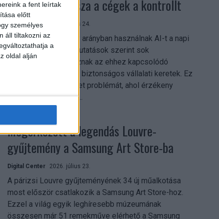
szerezhetik vissza a cégek a kontrollt
reink a fent leírtak
tása előtt
Digital Center
2026. július 24.
hogy személyes
áll tiltakozni az
A munkavállalók nagy arányban használnak AI-t a napi
egváltoztathatja a
munkában, ám friss kutatások szerint sok
z oldal alján
szervezetnél hiányoznak az ehhez kapcsolódó
világos irányelvek és biztonságos vállalati keretek. Ez
különösen ott jelenthet problémát, ahol érzékeny
üzleti információkkal...
Megérkezett a legendás Louvre-
gyűjtemény a Samsung Art Store-ba
Digital Center
2026. július 23.
A párizsi Louvre gyűjteményének 34 új műalkotása
most először csatlakozik a Samsung Art Store-hoz.
Ezzel a világ egyik leghíresebb múzeumának
összesen már 51 remekműve elérhető a Samsung