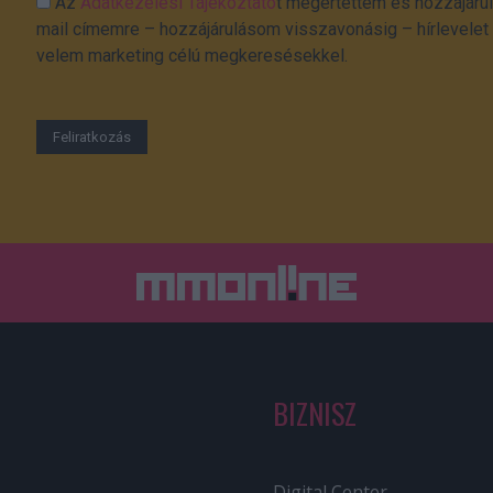
Az
Adatkezelési Tájékoztató
t megértettem és hozzájárul
mail címemre – hozzájárulásom visszavonásig – hírlevelet k
velem marketing célú megkeresésekkel.
BIZNISZ
Digital Center