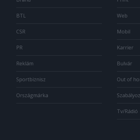
BTL
Web
CSR
Mobil
PR
Karrier
Reklám
Bulvár
Sportbiznisz
Out of h
Országmárka
Szabályo
Tv/Rádió