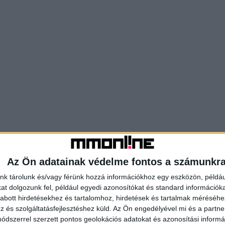
Az Ön adatainak védelme fontos a számunkr
nk tárolunk és/vagy férünk hozzá információkhoz egy eszközön, példáu
t dolgozunk fel, például egyedi azonosítókat és standard információk
abott hirdetésekhez és tartalomhoz, hirdetések és tartalmak méréséhe
és szolgáltatásfejlesztéshez küld.
Az Ön engedélyével mi és a partne
dszerrel szerzett pontos geolokációs adatokat és azonosítási informác