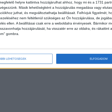
megfelelő helyre kattintva hozzájárulhat ahhoz, hogy mi és a 1731 partne
 végezzünk. Másik lehetőségként a hozzájárulás megadása vagy elutasí
iókhoz juthat, és megváltoztathatja beállításait.
Felhívjuk figyelmét, 
ezeléséhez nem feltétlenül szükséges az Ön hozzájárulása, de jogában 
zelés ellen. A beállításai csak erre a weboldalra érvényesek. Bármikor m
isszavonhatja hozzájárulását, ha visszatér erre az oldalra, és rákattint a
lem" gombra.
ÁBBI LEHETŐSÉGEK
ELFOGADOM