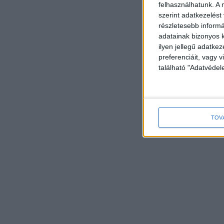
felhasználhatunk. A 
szerint adatkezelést
részletesebb informác
adatainak bizonyos k
ilyen jellegű adatke
preferenciáit, vagy v
található "Adatvéde
TOV