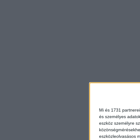
Mi és 1731 partnerei
és személyes adatoka
eszköz személyre sz
közönségmérésekhez 
eszközleolvasásos mó