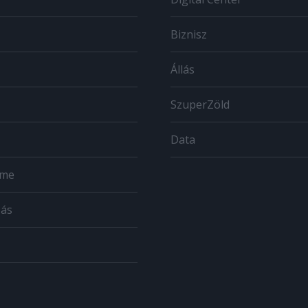
Biznisz
Állás
SzuperZöld
Data
ome
zás