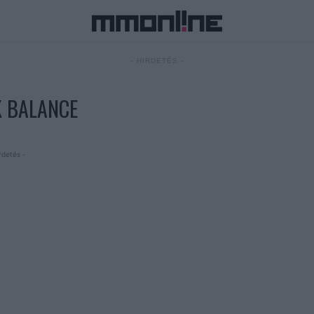
- HIRDETÉS -
K BALANCE
rdetés -