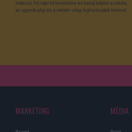
Iratkozz fel napi hírlevelünkre és kerülj képbe a média,
az ügynökségi és a reklám világ legfontosabb híreivel.
MARKETING
MÉDIA
Brand
Print