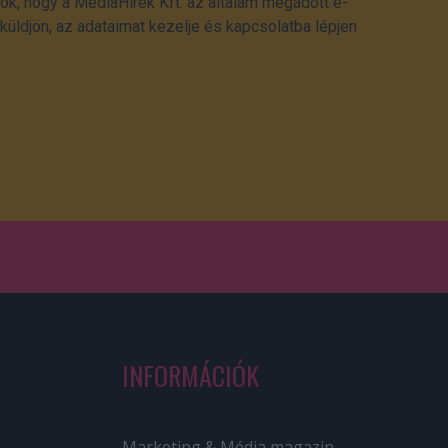
ok, hogy a MédiaHírek Kft. az általam megadott e-
üldjön, az adataimat kezelje és kapcsolatba lépjen
INFORMÁCIÓK
Marketing & Média magazin