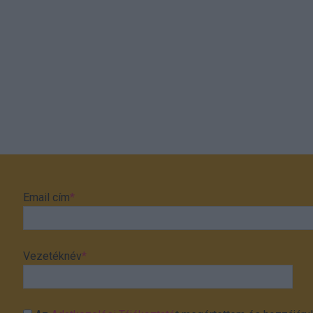
Email cím
*
Vezetéknév
*