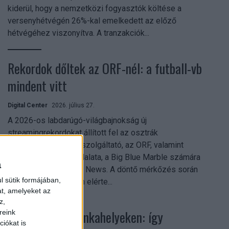
kiderül, hogy a nemzetközi fogyasztók költése a
versenyhétvégén 26%-kal emelkedett az előző
hétvégéhez viszonyítva. A tranzakciók...
Rekordok dőltek az ORF-nél: a futball-vb
mindent vitt
Digital Center
2026. július 27.
A 2026-os labdarúgó-világbajnokság új
streamingrekordokat állított fel az osztrák
közszolgálati műsorszolgáltató, az ORF, valamint
technológiai leányvállalata, a Big Blue Marble számára
a
– írja a Broadband TV News. A döntő mérkőzés során
l sütik formájában,
az átlagos nézőszám elérte...
at, amelyeket az
z,
Shadow AI a munkahelyeken: így
reink
iókat is