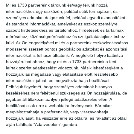
Mi és 1733 partnereink tárolunk és/vagy férünk hozzá
információkhoz egy eszközön, például sütik formájában, és
személyes adatokat dolgozunk fel, például egyedi azonosítókat
és standard információkat, amelyeket az eszköz személyre
szabott hirdetésekhez és tartalomhoz, hirdetések és tartalmak
méréséhez, közönségmérésekhez és szolgáltatásfejlesztéshez
küld.
Az Ön engedélyével mi és a partnereink eszközleolvasásos
módszerrel szerzett pontos geolokációs adatokat és azonosítási
információkat is felhasználhatunk. A megfelelő helyre kattintva
hozzájárulhat ahhoz, hogy mi és a 1733 partnereink a fent
leírtak szerint adatkezelést végezzünk. Másik lehetőségként a
Tovább hódít a Hunyadi, már Kanadába is
hozzájárulás megadása vagy elutasítása előtt részletesebb
eljutott
információkhoz juthat, és megváltoztathatja beállításait.
Felhívjuk figyelmét, hogy személyes adatainak bizonyos
Média
2025. augusztus 14.
kezeléséhez nem feltétlenül szükséges az Ön hozzájárulása, de
A Beta Film a Hunyadi című sorozat torontói
jogában áll tiltakozni az ilyen jellegű adatkezelés ellen. A
filmfesztiválon történő bemutatója előtt jelentette be,
beállításai csak erre a weboldalra érvényesek. Bármikor
hogy a széria kanadai közvetítési jogait a CBC vásárolta
megváltoztathatja a preferenciáit, vagy visszavonhatja
meg....
hozzájárulását, ha visszatér erre az oldalra, és rákattint az oldal
alján található "Adatvédelem" gombra.