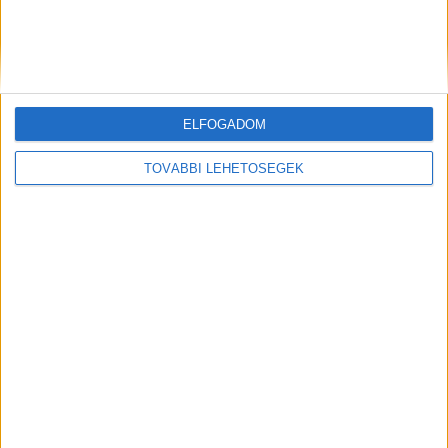
évad utolsó hetében viszont a második helyre szorította a
Hunyadi sorozat. Múlt héten minden este...
ELFOGADOM
TOVÁBBI LEHETŐSÉGEK
Március elején két résszel rajtol a Hunyadi
a TV2-n
Média
2025. február 19.
Két résszel indul a Hunyadi televíziós sorozat március 8-
án a TV2 műsorán. A grandiózus történelmi széria,
melynek a magyar származású Robert Lantos a
producere,...