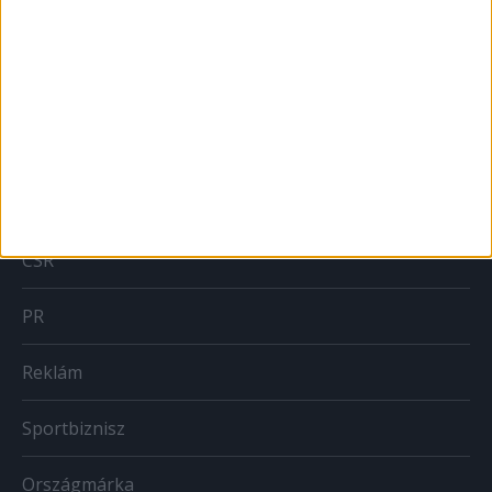
MARKETING
Brand
BTL
CSR
PR
Reklám
Sportbiznisz
Országmárka