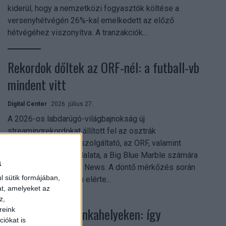
kiderül, hogy a nemzetközi fogyasztók költése a
versenyhétvégén 26%-kal emelkedett az előző
hétvégéhez viszonyítva. A tranzakciók...
Rekordok dőltek az ORF-nél: a futball-vb
mindent vitt
Digital Center
2026. július 27.
A 2026-os labdarúgó-világbajnokság új
streamingrekordokat állított fel az osztrák
közszolgálati műsorszolgáltató, az ORF, valamint
technológiai leányvállalata, a Big Blue Marble számára
a
– írja a Broadband TV News. A döntő mérkőzés során
l sütik formájában,
az átlagos nézőszám elérte...
at, amelyeket az
z,
Shadow AI a munkahelyeken: így
reink
iókat is