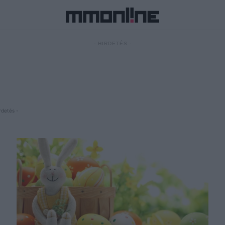
- HIRDETÉS -
rdetés -