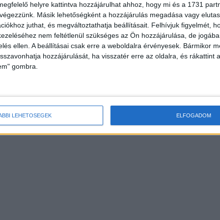
megfelelő helyre kattintva hozzájárulhat ahhoz, hogy mi és a 1731 partne
 végezzünk. Másik lehetőségként a hozzájárulás megadása vagy elutasí
iókhoz juthat, és megváltoztathatja beállításait.
Felhívjuk figyelmét, 
ezeléséhez nem feltétlenül szükséges az Ön hozzájárulása, de jogában 
zelés ellen. A beállításai csak erre a weboldalra érvényesek. Bármikor m
isszavonhatja hozzájárulását, ha visszatér erre az oldalra, és rákattint a
lem" gombra.
ÁBBI LEHETŐSÉGEK
ELFOGADOM