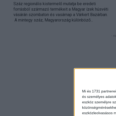
Száz regionális kistermelő mutatja be eredeti
forrásból származó termékeit a Magyar ízek húsvéti
vásárán szombaton és vasárnap a Várkert Bazárban.
A mintegy száz, Magyarország különböző...
- Hi
Mi és 1731 partnerei
és személyes adatoka
eszköz személyre sz
közönségmérésekhez 
eszközleolvasásos mó