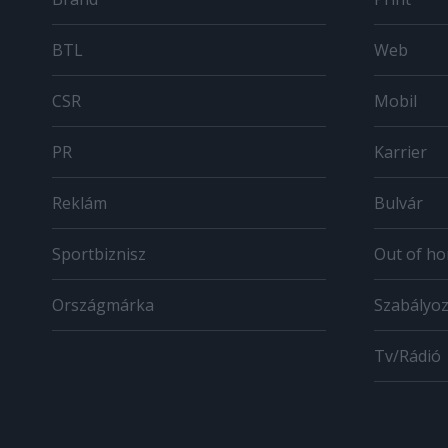
BTL
Web
CSR
Mobil
PR
Karrier
Reklám
Bulvár
Sportbiznisz
Out of h
Országmárka
Szabályo
Tv/Rádió