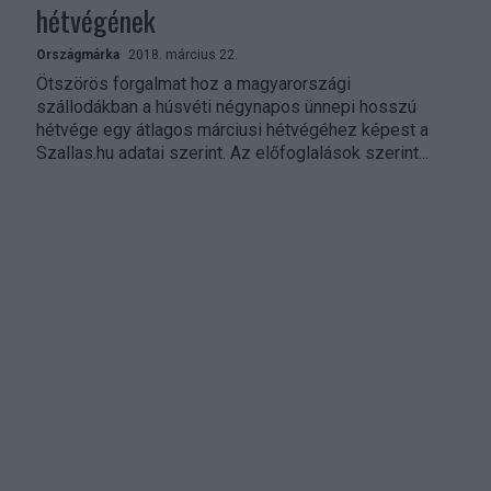
hétvégének
Országmárka
2018. március 22.
Ötszörös forgalmat hoz a magyarországi
szállodákban a húsvéti négynapos ünnepi hosszú
hétvége egy átlagos márciusi hétvégéhez képest a
Szallas.hu adatai szerint. Az előfoglalások szerint...