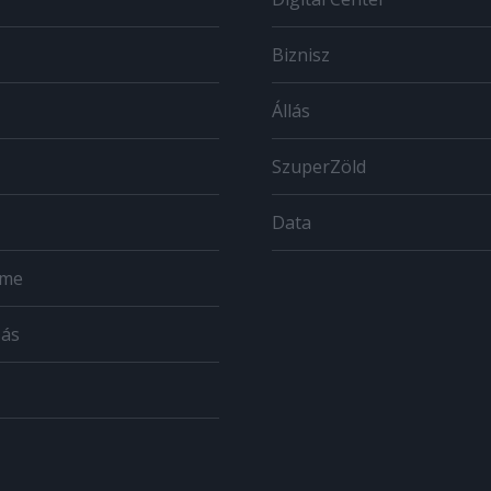
Biznisz
Állás
SzuperZöld
Data
ome
zás