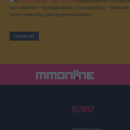
Az
Adatkezelési Tájékoztató
t megértettem és hozzájárul
mail címemre – hozzájárulásom visszavonásig – hírlevelet k
velem marketing célú megkeresésekkel.
BIZNISZ
Digital Center