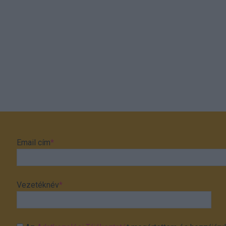
Email cím
*
Vezetéknév
*