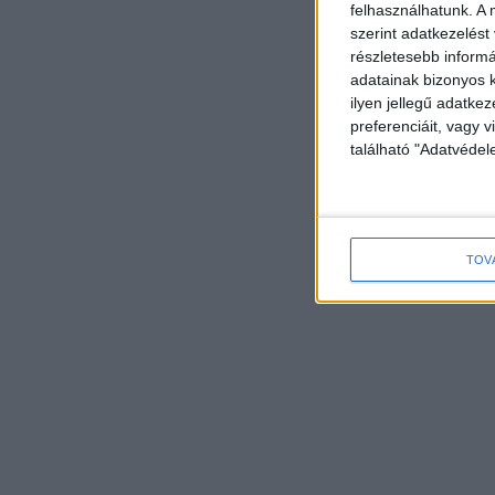
felhasználhatunk. A 
szerint adatkezelést
részletesebb informác
adatainak bizonyos k
ilyen jellegű adatke
preferenciáit, vagy v
található "Adatvéde
TOV