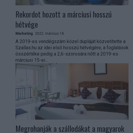
Rekordot hozott a márciusi hosszú
hétvége
Marketing
2022. március 18.
A 2019-es vendégszám közel dupláját közvetítette a
Szallas.hu az idei első hosszú hétvégére, a foglalások
összértéke pedig a 2,6-szorosára nőtt a 2019-es
márciusi 15-ei...
Megrohanják a szállodákat a magyarok