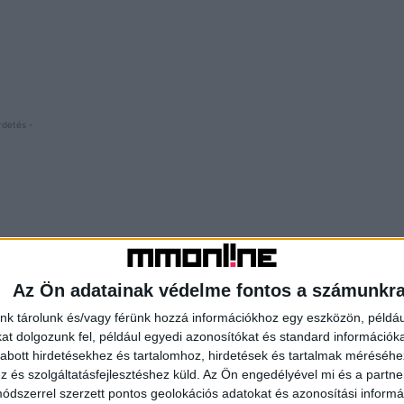
rdetés -
Az Ön adatainak védelme fontos a számunkr
nk tárolunk és/vagy férünk hozzá információkhoz egy eszközön, példáu
t dolgozunk fel, például egyedi azonosítókat és standard információk
abott hirdetésekhez és tartalomhoz, hirdetések és tartalmak méréséhe
és szolgáltatásfejlesztéshez küld.
Az Ön engedélyével mi és a partne
dszerrel szerzett pontos geolokációs adatokat és azonosítási informác