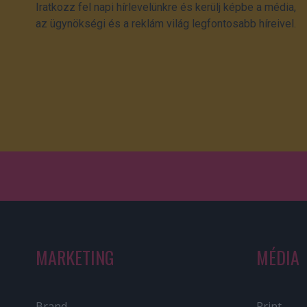
Iratkozz fel napi hírlevelünkre és kerülj képbe a média,
az ügynökségi és a reklám világ legfontosabb híreivel.
MARKETING
MÉDIA
Brand
Print