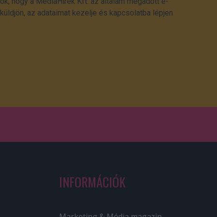
ok, hogy a MédiaHírek Kft. az általam megadott e-
üldjön, az adataimat kezelje és kapcsolatba lépjen
INFORMÁCIÓK
Marketing & Média magazin