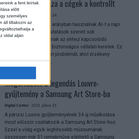
szerezhetik vissza a cégek a kontrollt
reink a fent leírtak
tása előtt
Digital Center
2026. július 24.
hogy személyes
áll tiltakozni az
A munkavállalók nagy arányban használnak AI-t a napi
egváltoztathatja a
munkában, ám friss kutatások szerint sok
z oldal alján
szervezetnél hiányoznak az ehhez kapcsolódó
világos irányelvek és biztonságos vállalati keretek. Ez
különösen ott jelenthet problémát, ahol érzékeny
üzleti információkkal...
Megérkezett a legendás Louvre-
gyűjtemény a Samsung Art Store-ba
Digital Center
2026. július 23.
A párizsi Louvre gyűjteményének 34 új műalkotása
most először csatlakozik a Samsung Art Store-hoz.
Ezzel a világ egyik leghíresebb múzeumának
összesen már 51 remekműve elérhető a Samsung