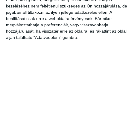
Az Ingenico Group és a DBM Banktechnológiai Kft.
kezeléséhez nem feltétlenül szükséges az Ön hozzájárulása, de
lezárták közös projektjüket, amelynek keretében
jogában áll tiltakozni az ilyen jellegű adatkezelés ellen. A
összesen közel 170 érintésmentes bankkártyás és NFC
beállításai csak erre a weboldalra érvényesek. Bármikor
mobiltárcás fizetést lehetővé tévő...
megváltoztathatja a preferenciáit, vagy visszavonhatja
hozzájárulását, ha visszatér erre az oldalra, és rákattint az oldal
alján található "Adatvédelem" gombra.
- Hirdetés -
A RADIOCAFÉN