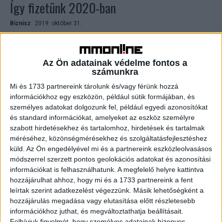
Így fizetünk 2020-ban
Biznisz
2019. október 31.
A közösségi oldalakon történő vásárlás és a hangvezérelt
fizetés a következő évben a hétköznapi élet részévé
válik – derül ki az Ingenico Group elemzéséből....
Az Ön adatainak védelme fontos a
számunkra
Mi és 1733 partnereink tárolunk és/vagy férünk hozzá
információkhoz egy eszközön, például sütik formájában, és
személyes adatokat dolgozunk fel, például egyedi azonosítókat
és standard információkat, amelyeket az eszköz személyre
szabott hirdetésekhez és tartalomhoz, hirdetések és tartalmak
méréséhez, közönségmérésekhez és szolgáltatásfejlesztéshez
küld.
Az Ön engedélyével mi és a partnereink eszközleolvasásos
módszerrel szerzett pontos geolokációs adatokat és azonosítási
információkat is felhasználhatunk. A megfelelő helyre kattintva
Pécsre is megérkezett az új fizetési
hozzájárulhat ahhoz, hogy mi és a 1733 partnereink a fent
lehetőség
leírtak szerint adatkezelést végezzünk. Másik lehetőségként a
hozzájárulás megadása vagy elutasítása előtt részletesebb
információkhoz juthat, és megváltoztathatja beállításait.
Biznisz
2019. január 29.
Felhívjuk figyelmét, hogy személyes adatainak bizonyos