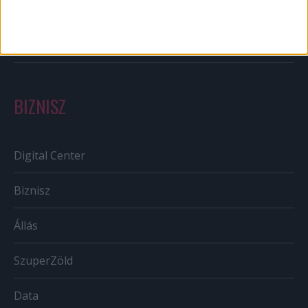
Szabályozás
Tv/Rádió
BIZNISZ
Digital Center
Biznisz
Állás
SzuperZöld
Data