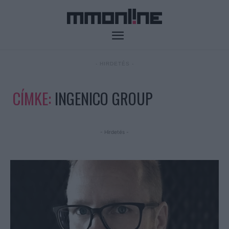
- HIRDETÉS -
CÍMKE:
INGENICO GROUP
- Hirdetés -