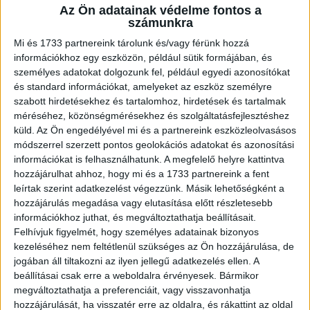
Az Ön adatainak védelme fontos a
A RADIOCAFÉN
számunkra
Mi és 1733 partnereink tárolunk és/vagy férünk hozzá
információkhoz egy eszközön, például sütik formájában, és
személyes adatokat dolgozunk fel, például egyedi azonosítókat
és standard információkat, amelyeket az eszköz személyre
szabott hirdetésekhez és tartalomhoz, hirdetések és tartalmak
méréséhez, közönségmérésekhez és szolgáltatásfejlesztéshez
küld.
Az Ön engedélyével mi és a partnereink eszközleolvasásos
módszerrel szerzett pontos geolokációs adatokat és azonosítási
információkat is felhasználhatunk. A megfelelő helyre kattintva
hozzájárulhat ahhoz, hogy mi és a 1733 partnereink a fent
Korábbi adások
leírtak szerint adatkezelést végezzünk. Másik lehetőségként a
hozzájárulás megadása vagy elutasítása előtt részletesebb
A rovat támogatói:
információkhoz juthat, és megváltoztathatja beállításait.
Felhívjuk figyelmét, hogy személyes adatainak bizonyos
kezeléséhez nem feltétlenül szükséges az Ön hozzájárulása, de
jogában áll tiltakozni az ilyen jellegű adatkezelés ellen. A
beállításai csak erre a weboldalra érvényesek. Bármikor
megváltoztathatja a preferenciáit, vagy visszavonhatja
hozzájárulását, ha visszatér erre az oldalra, és rákattint az oldal