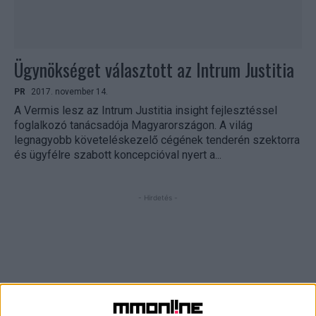
Ügynökséget választott az Intrum Justitia
PR
2017. november 14.
A Vermis lesz az Intrum Justitia insight fejlesztéssel
foglalkozó tanácsadója Magyarországon. A világ
legnagyobb követeléskezelő cégének tenderén szektorra
és ügyfélre szabott koncepcióval nyert a...
- Hirdetés -