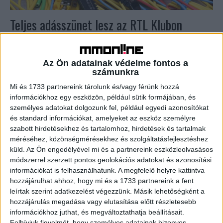
Teljes adásszünet lesz az RTL Klubon
Tv/Rádió
2019. július 4.
Tervezett karbantartási munkák miatt 2019. július 4-éről 5-
Az Ön adatainak védelme fontos a
ére virradó éjszaka teljes adásszünet lesz az RTL Klubon.
számunkra
A médiacég tájékoztatása szerint a 00:00 és 6:00 közötti...
Mi és 1733 partnereink tárolunk és/vagy férünk hozzá
információkhoz egy eszközön, például sütik formájában, és
személyes adatokat dolgozunk fel, például egyedi azonosítókat
és standard információkat, amelyeket az eszköz személyre
szabott hirdetésekhez és tartalomhoz, hirdetések és tartalmak
méréséhez, közönségmérésekhez és szolgáltatásfejlesztéshez
küld.
Az Ön engedélyével mi és a partnereink eszközleolvasásos
módszerrel szerzett pontos geolokációs adatokat és azonosítási
információkat is felhasználhatunk. A megfelelő helyre kattintva
hozzájárulhat ahhoz, hogy mi és a 1733 partnereink a fent
Erre készüljön a hétvégén
leírtak szerint adatkezelést végezzünk. Másik lehetőségként a
hozzájárulás megadása vagy elutasítása előtt részletesebb
információkhoz juthat, és megváltoztathatja beállításait.
Biznisz
2017. május 12.
Felhívjuk figyelmét, hogy személyes adatainak bizonyos