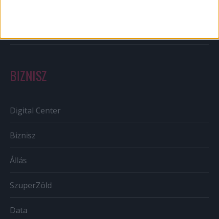
Szabályozás
Tv/Rádió
BIZNISZ
Digital Center
Biznisz
Állás
SzuperZöld
Data