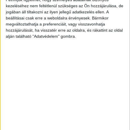
Hálózati karbantartás miatt május 13-án szombaton 22.00
kezeléséhez nem feltétlenül szükséges az Ön hozzájárulása, de
- 23.30 óra között a nemzeti mobilfizetési rendszerben
jogában áll tiltakozni az ilyen jellegű adatkezelés ellen. A
nem lehet vásárlásokat indítani, illetve vasárnap hajnali 1
beállításai csak erre a weboldalra érvényesek. Bármikor
és...
megváltoztathatja a preferenciáit, vagy visszavonhatja
hozzájárulását, ha visszatér erre az oldalra, és rákattint az oldal
alján található "Adatvédelem" gombra.
- Hirdetés -
A RADIOCAFÉN