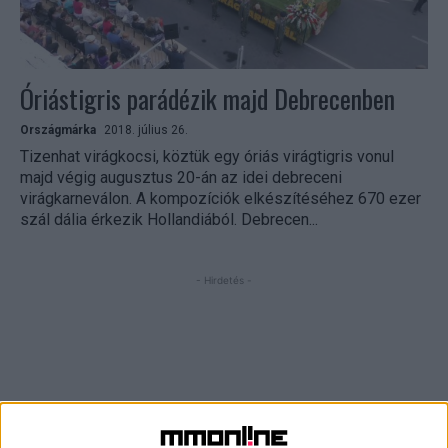
Óriástigris parádézik majd Debrecenben
Országmárka
2018. július 26.
Tizenhat virágkocsi, köztük egy óriás virágtigris vonul
majd végig augusztus 20-án az idei debreceni
virágkarneválon. A kompozíciók elkészítéséhez 670 ezer
szál dália érkezik Hollandiából. Debrecen...
- Hirdetés -