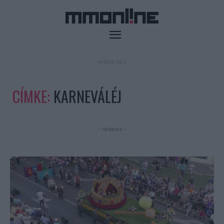
- HIRDETÉS -
CÍMKE:
KARNEVÁLÉJ
- Hirdetés -