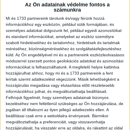
Az Ön adatainak védelme fontos a
A RADIOCAFÉN
számunkra
Mi és 1733 partnereink tárolunk és/vagy férünk hozzá
információkhoz egy eszközön, például sütik formájában, és
személyes adatokat dolgozunk fel, például egyedi azonosítókat
és standard információkat, amelyeket az eszköz személyre
szabott hirdetésekhez és tartalomhoz, hirdetések és tartalmak
méréséhez, közönségmérésekhez és szolgáltatásfejlesztéshez
küld.
Az Ön engedélyével mi és a partnereink eszközleolvasásos
módszerrel szerzett pontos geolokációs adatokat és azonosítási
információkat is felhasználhatunk. A megfelelő helyre kattintva
hozzájárulhat ahhoz, hogy mi és a 1733 partnereink a fent
Korábbi adások
leírtak szerint adatkezelést végezzünk. Másik lehetőségként a
hozzájárulás megadása vagy elutasítása előtt részletesebb
A rovat támogatói:
információkhoz juthat, és megváltoztathatja beállításait.
Felhívjuk figyelmét, hogy személyes adatainak bizonyos
kezeléséhez nem feltétlenül szükséges az Ön hozzájárulása, de
jogában áll tiltakozni az ilyen jellegű adatkezelés ellen. A
beállításai csak erre a weboldalra érvényesek. Bármikor
megváltoztathatja a preferenciáit, vagy visszavonhatja
hozzájárulását, ha visszatér erre az oldalra, és rákattint az oldal