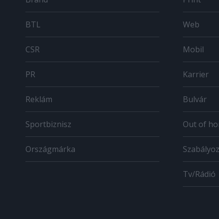
BTL
Web
CSR
Mobil
PR
Karrier
Reklám
Bulvár
Sportbiznisz
Out of h
Országmárka
Szabályo
Tv/Rádió