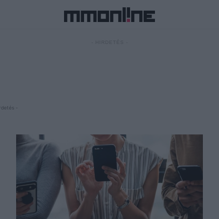
- HIRDETÉS -
rdetés -