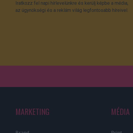
Iratkozz fel napi hírlevelünkre és kerülj képbe a média,
az ügynökségi és a reklám világ legfontosabb híreivel.
MARKETING
MÉDIA
Brand
Print