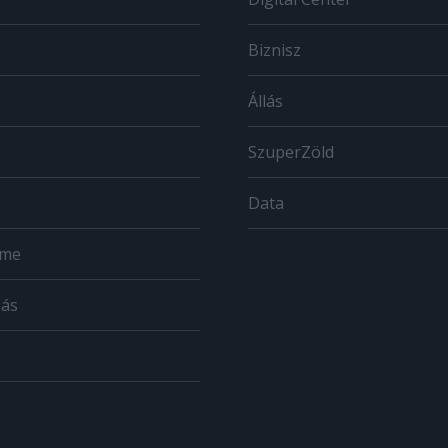
Biznisz
Állás
SzuperZöld
Data
ome
zás