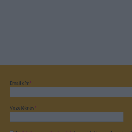
Email cím
*
Vezetéknév
*