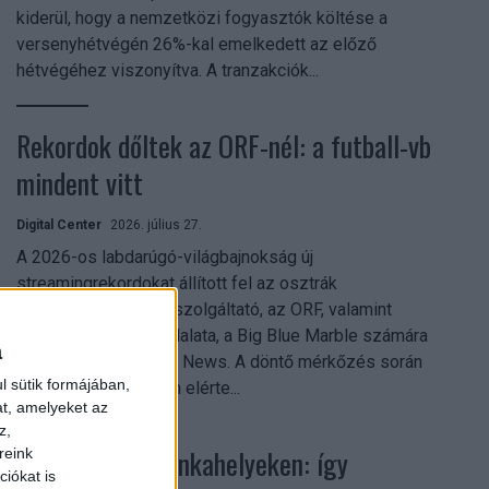
kiderül, hogy a nemzetközi fogyasztók költése a
versenyhétvégén 26%-kal emelkedett az előző
hétvégéhez viszonyítva. A tranzakciók...
Rekordok dőltek az ORF-nél: a futball-vb
mindent vitt
Digital Center
2026. július 27.
A 2026-os labdarúgó-világbajnokság új
streamingrekordokat állított fel az osztrák
közszolgálati műsorszolgáltató, az ORF, valamint
technológiai leányvállalata, a Big Blue Marble számára
a
– írja a Broadband TV News. A döntő mérkőzés során
l sütik formájában,
az átlagos nézőszám elérte...
at, amelyeket az
z,
Shadow AI a munkahelyeken: így
reink
iókat is