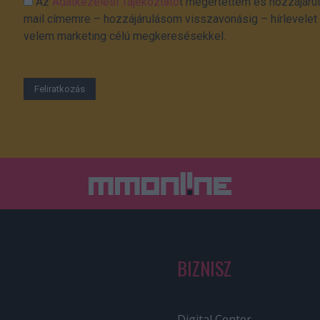
Az
Adatkezelési Tájékoztató
t megértettem és hozzájárul
mail címemre – hozzájárulásom visszavonásig – hírlevelet k
velem marketing célú megkeresésekkel.
BIZNISZ
Digital Center