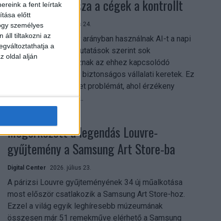
szerezhetik vissza a cégek a kontrollt
reink a fent leírtak
tása előtt
Digital Center
2026. július 24.
hogy személyes
áll tiltakozni az
A munkavállalók nagy arányban használnak AI-t a napi
egváltoztathatja a
munkában, ám friss kutatások szerint sok
z oldal alján
szervezetnél hiányoznak az ehhez kapcsolódó
világos irányelvek és biztonságos vállalati keretek. Ez
különösen ott jelenthet problémát, ahol érzékeny
üzleti információkkal...
Megérkezett a legendás Louvre-
gyűjtemény a Samsung Art Store-ba
Digital Center
2026. július 23.
A párizsi Louvre gyűjteményének 34 új műalkotása
most először csatlakozik a Samsung Art Store-hoz.
Ezzel a világ egyik leghíresebb múzeumának
összesen már 51 remekműve elérhető a Samsung