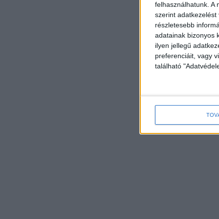
felhasználhatunk. A 
szerint adatkezelést
részletesebb informác
adatainak bizonyos k
ilyen jellegű adatke
preferenciáit, vagy v
található "Adatvéde
TOV