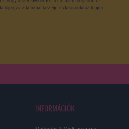
ok, hogy a MédiaHírek Kft. az általam megadott e-
üldjön, az adataimat kezelje és kapcsolatba lépjen
INFORMÁCIÓK
Marketing & Média magazin