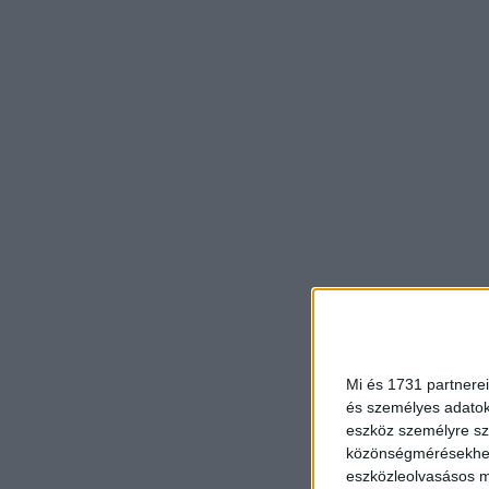
Mi és 1731 partnerei
és személyes adatoka
eszköz személyre sz
közönségmérésekhez 
eszközleolvasásos mó