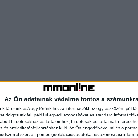
Az Ön adatainak védelme fontos a számunkr
nk tárolunk és/vagy férünk hozzá információkhoz egy eszközön, példáu
t dolgozunk fel, például egyedi azonosítókat és standard információk
abott hirdetésekhez és tartalomhoz, hirdetések és tartalmak méréséhe
és szolgáltatásfejlesztéshez küld.
Az Ön engedélyével mi és a partne
dszerrel szerzett pontos geolokációs adatokat és azonosítási informác