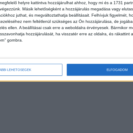
megfelelő helyre kattintva hozzájárulhat ahhoz, hogy mi és a 1731 partne
 végezzünk. Másik lehetőségként a hozzájárulás megadása vagy elutasí
iókhoz juthat, és megváltoztathatja beállításait.
Felhívjuk figyelmét, 
ezeléséhez nem feltétlenül szükséges az Ön hozzájárulása, de jogában 
zelés ellen. A beállításai csak erre a weboldalra érvényesek. Bármikor m
isszavonhatja hozzájárulását, ha visszatér erre az oldalra, és rákattint a
lem" gombra.
ÁBBI LEHETŐSÉGEK
ELFOGADOM