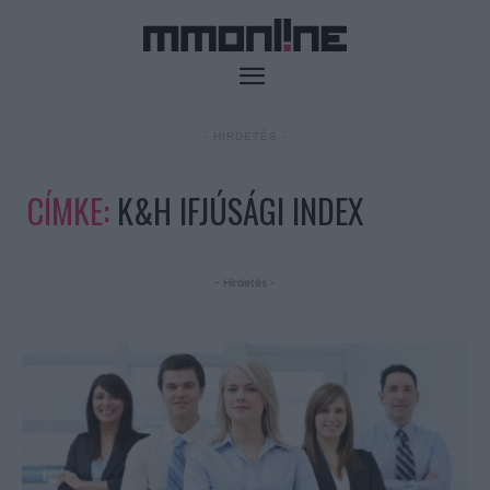
- HIRDETÉS -
CÍMKE:
K&H IFJÚSÁGI INDEX
- Hirdetés -