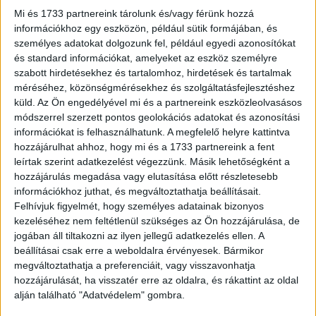
Kutatás
2026. január 26.
Mi és 1733 partnereink tárolunk és/vagy férünk hozzá
A fiatalok átlagos nettó jövedelme havonta 252 ezer forint
információkhoz egy eszközön, például sütik formájában, és
és 55 százalékuk rendelkezik valamilyen megtakarítással
személyes adatokat dolgozunk fel, például egyedi azonosítókat
a K&H ifjúsági indexe szerint. A megtakarítók körében
és standard információkat, amelyeket az eszköz személyre
ugyanakkor...
szabott hirdetésekhez és tartalomhoz, hirdetések és tartalmak
méréséhez, közönségmérésekhez és szolgáltatásfejlesztéshez
küld.
Az Ön engedélyével mi és a partnereink eszközleolvasásos
módszerrel szerzett pontos geolokációs adatokat és azonosítási
információkat is felhasználhatunk. A megfelelő helyre kattintva
hozzájárulhat ahhoz, hogy mi és a 1733 partnereink a fent
leírtak szerint adatkezelést végezzünk. Másik lehetőségként a
hozzájárulás megadása vagy elutasítása előtt részletesebb
információkhoz juthat, és megváltoztathatja beállításait.
Felhívjuk figyelmét, hogy személyes adatainak bizonyos
kezeléséhez nem feltétlenül szükséges az Ön hozzájárulása, de
A fiatalok többsége szereti a munkáját
jogában áll tiltakozni az ilyen jellegű adatkezelés ellen. A
beállításai csak erre a weboldalra érvényesek. Bármikor
Kutatás
2025. november 24.
megváltoztathatja a preferenciáit, vagy visszavonhatja
A dolgozó fiatalok közül minden második stabilnak érzi az
hozzájárulását, ha visszatér erre az oldalra, és rákattint az oldal
állását. 43 százalékuk szerint meg is becsülik a
alján található "Adatvédelem" gombra.
munkahelyükön. 49 százalékuk szereti a munkáját, s...