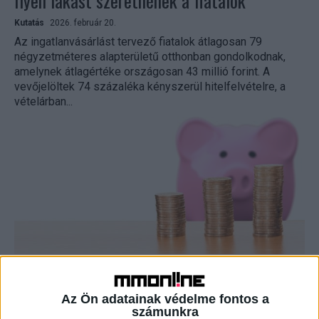
Ilyen lakást szeretnének a fiatalok
Kutatás
2026. február 20.
Az ingatlanvásárlást tervező fiatalok átlagosan 79
négyzetméteres alapterületű otthonban gondolkodnak,
amelynek átlagértéke országosan 43 millió forint. A
vevőjelöltek 74 százaléka kényszerül hitelfelvételre, a
vételárban...
Kiderült, meddig elég a fiatalok félretett
pénze
Az Ön adatainak védelme fontos a
számunkra