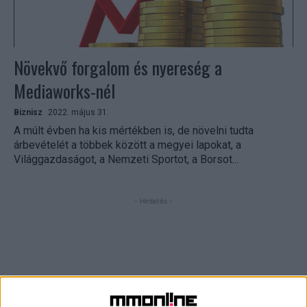
Növekvő forgalom és nyereség a
Mediaworks-nél
Biznisz
2022. május 31.
A múlt évben ha kis mértékben is, de növelni tudta
árbevételét a többek között a megyei lapokat, a
Világgazdaságot, a Nemzeti Sportot, a Borsot...
- Hirdetés -