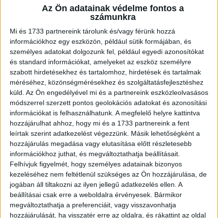
Az Ön adatainak védelme fontos a
A RADIOCAFÉN
számunkra
Mi és 1733 partnereink tárolunk és/vagy férünk hozzá
információkhoz egy eszközön, például sütik formájában, és
személyes adatokat dolgozunk fel, például egyedi azonosítókat
és standard információkat, amelyeket az eszköz személyre
szabott hirdetésekhez és tartalomhoz, hirdetések és tartalmak
méréséhez, közönségmérésekhez és szolgáltatásfejlesztéshez
küld.
Az Ön engedélyével mi és a partnereink eszközleolvasásos
módszerrel szerzett pontos geolokációs adatokat és azonosítási
információkat is felhasználhatunk. A megfelelő helyre kattintva
hozzájárulhat ahhoz, hogy mi és a 1733 partnereink a fent
leírtak szerint adatkezelést végezzünk. Másik lehetőségként a
Korábbi adások
hozzájárulás megadása vagy elutasítása előtt részletesebb
információkhoz juthat, és megváltoztathatja beállításait.
A rovat támogatói:
Felhívjuk figyelmét, hogy személyes adatainak bizonyos
kezeléséhez nem feltétlenül szükséges az Ön hozzájárulása, de
jogában áll tiltakozni az ilyen jellegű adatkezelés ellen. A
beállításai csak erre a weboldalra érvényesek. Bármikor
megváltoztathatja a preferenciáit, vagy visszavonhatja
hozzájárulását, ha visszatér erre az oldalra, és rákattint az oldal