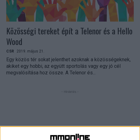
Közösségi tereket épít a Telenor és a Hello
Wood
CSR
2019. május 21.
Egy közös tér sokat jelenthet azoknak a közösségeknek,
akiket egy hobbi, az együtt sportolás vagy egy jó cél
megvalósítása hoz össze. A Telenor és...
- Hirdetés -