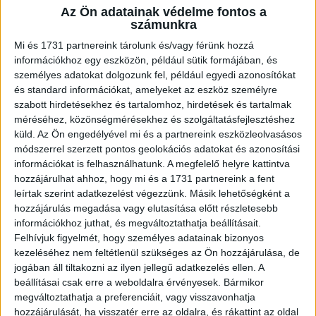
Az Ön adatainak védelme fontos a
A RADIOCAFÉN
számunkra
Mi és 1731 partnereink tárolunk és/vagy férünk hozzá
információkhoz egy eszközön, például sütik formájában, és
személyes adatokat dolgozunk fel, például egyedi azonosítókat
és standard információkat, amelyeket az eszköz személyre
szabott hirdetésekhez és tartalomhoz, hirdetések és tartalmak
méréséhez, közönségmérésekhez és szolgáltatásfejlesztéshez
küld.
Az Ön engedélyével mi és a partnereink eszközleolvasásos
módszerrel szerzett pontos geolokációs adatokat és azonosítási
információkat is felhasználhatunk. A megfelelő helyre kattintva
hozzájárulhat ahhoz, hogy mi és a 1731 partnereink a fent
leírtak szerint adatkezelést végezzünk. Másik lehetőségként a
Korábbi adások
hozzájárulás megadása vagy elutasítása előtt részletesebb
információkhoz juthat, és megváltoztathatja beállításait.
A rovat támogatói:
Felhívjuk figyelmét, hogy személyes adatainak bizonyos
kezeléséhez nem feltétlenül szükséges az Ön hozzájárulása, de
jogában áll tiltakozni az ilyen jellegű adatkezelés ellen. A
beállításai csak erre a weboldalra érvényesek. Bármikor
megváltoztathatja a preferenciáit, vagy visszavonhatja
hozzájárulását, ha visszatér erre az oldalra, és rákattint az oldal