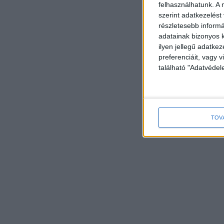
felhasználhatunk. A 
szerint adatkezelést
részletesebb informác
adatainak bizonyos k
ilyen jellegű adatke
preferenciáit, vagy v
található "Adatvéde
TOV