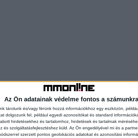
Az Ön adatainak védelme fontos a számunkr
nk tárolunk és/vagy férünk hozzá információkhoz egy eszközön, példáu
t dolgozunk fel, például egyedi azonosítókat és standard információk
abott hirdetésekhez és tartalomhoz, hirdetések és tartalmak méréséhe
és szolgáltatásfejlesztéshez küld.
Az Ön engedélyével mi és a partne
dszerrel szerzett pontos geolokációs adatokat és azonosítási informác