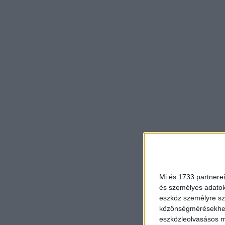
Mi és 1733 partnerei
és személyes adatoka
eszköz személyre sz
közönségmérésekhez 
eszközleolvasásos mó