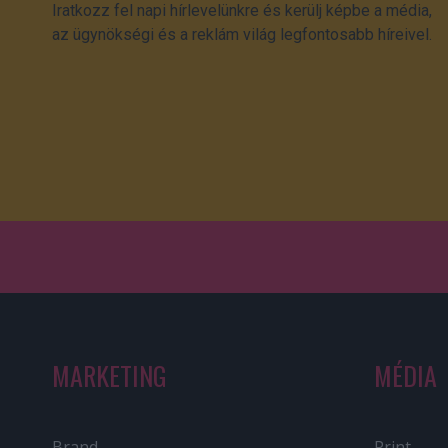
Iratkozz fel napi hírlevelünkre és kerülj képbe a média,
az ügynökségi és a reklám világ legfontosabb híreivel.
MARKETING
MÉDIA
Brand
Print