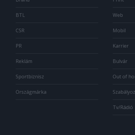
BTL
Web
CSR
Mobil
PR
Karrier
Reklám
Bulvár
Sportbiznisz
Out of h
Országmárka
Szabályo
Tv/Rádió