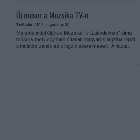
Új műsor a Muzsika TV-n
Tv/Rádió
2017. augusztus 30.
Ma este indul útjára a Muzsika Tv „Lakodalmas” című
műsora, mely egy hamisítatlan magyaros lagziba repíti
a mulatós zenék és a lagzik szerelmeseit. A hazai...
- Hi