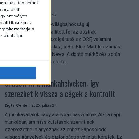
mindent vitt
reink a fent leírtak
tása előtt
Digital Center
2026. július 27.
hogy személyes
áll tiltakozni az
A 2026-os labdarúgó-világbajnokság új
egváltoztathatja a
streamingrekordokat állított fel az osztrák
z oldal alján
közszolgálati műsorszolgáltató, az ORF, valamint
technológiai leányvállalata, a Big Blue Marble számára
– írja a Broadband TV News. A döntő mérkőzés során
az átlagos nézőszám elérte...
Shadow AI a munkahelyeken: így
szerezhetik vissza a cégek a kontrollt
Digital Center
2026. július 24.
A munkavállalók nagy arányban használnak AI-t a napi
munkában, ám friss kutatások szerint sok
szervezetnél hiányoznak az ehhez kapcsolódó
világos irányelvek és biztonságos vállalati keretek. Ez