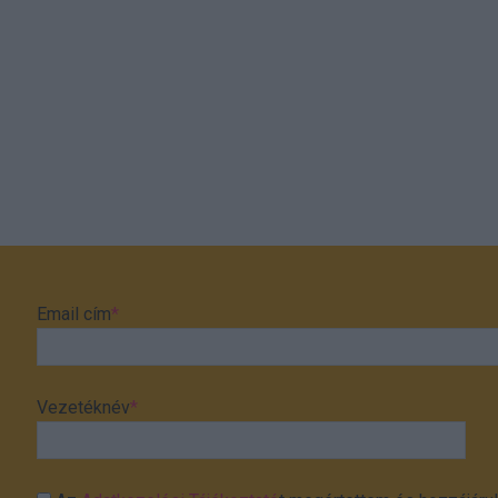
Email cím
*
Vezetéknév
*