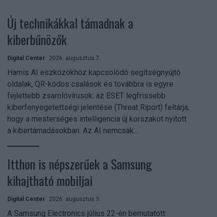
Új technikákkal támadnak a
kiberbűnözők
Digital Center
2026. augusztus 7.
Hamis AI eszközökhöz kapcsolódó segítségnyújtó
oldalak, QR-kódos csalások és továbbra is egyre
fejlettebb zsarolóvírusok: az ESET legfrissebb
kiberfenyegetettségi jelentése (Threat Riport) feltárja,
hogy a mesterséges intelligencia új korszakot nyitott
a kibertámadásokban. Az AI nemcsak...
Itthon is népszerűek a Samsung
kihajtható mobiljai
Digital Center
2026. augusztus 3.
A Samsung Electronics július 22-én bemutatott