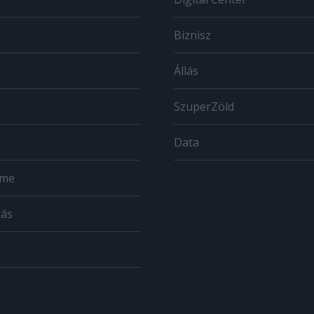
Biznisz
Állás
SzuperZöld
Data
ome
zás