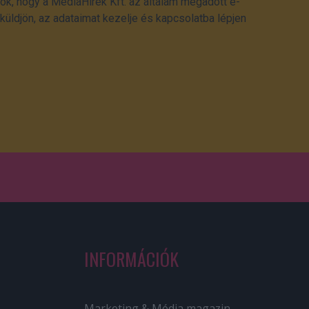
ok, hogy a MédiaHírek Kft. az általam megadott e-
üldjön, az adataimat kezelje és kapcsolatba lépjen
INFORMÁCIÓK
Marketing & Média magazin