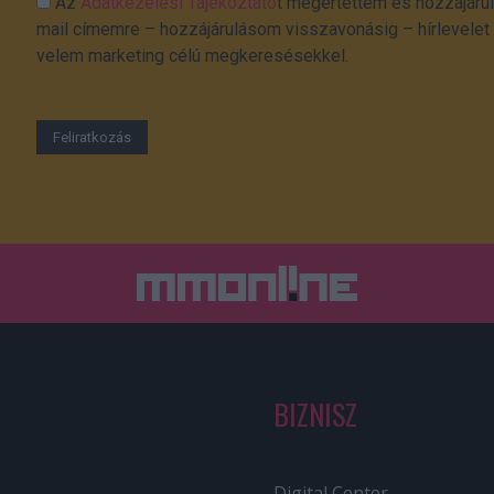
Az
Adatkezelési Tájékoztató
t megértettem és hozzájárul
mail címemre – hozzájárulásom visszavonásig – hírlevelet k
velem marketing célú megkeresésekkel.
BIZNISZ
Digital Center