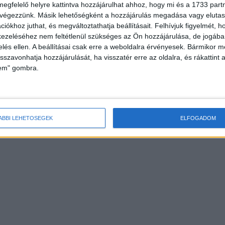
megfelelő helyre kattintva hozzájárulhat ahhoz, hogy mi és a 1733 partne
 végezzünk. Másik lehetőségként a hozzájárulás megadása vagy elutasí
iókhoz juthat, és megváltoztathatja beállításait.
Felhívjuk figyelmét, 
ezeléséhez nem feltétlenül szükséges az Ön hozzájárulása, de jogában 
zelés ellen. A beállításai csak erre a weboldalra érvényesek. Bármikor m
isszavonhatja hozzájárulását, ha visszatér erre az oldalra, és rákattint a
lem" gombra.
ÁBBI LEHETŐSÉGEK
ELFOGADOM