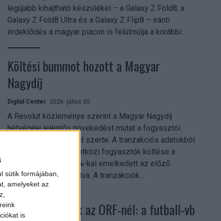
legújabb kihajtható készülékei – a Galaxy Z Fold8, a
Galaxy Z Fold8 Ultra és a Galaxy Z Flip8 – iránti
érdeklődés a magyar piacon is felülmúlja a korábbi...
Költési bummot hozott a Magyar
Nagydíj
Digital Center
2026. július 30.
A Revolut közleménye szerint a Magyar Nagydíj
hétvégéje jelentős növekedést mutat a fogyasztói
aktivitásban Budapest szerte. A tranzakciós adatokból
kiderül, hogy a nemzetközi fogyasztók költése a
a
versenyhétvégén 26%-kal emelkedett az előző
l sütik formájában,
hétvégéhez viszonyítva. A tranzakciók...
at, amelyeket az
z,
Rekordok dőltek az ORF-nél: a futball-vb
reink
iókat is