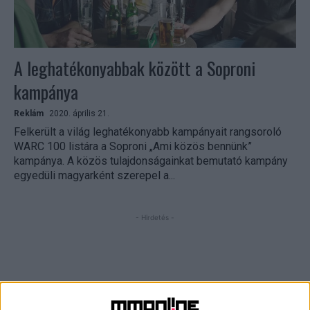
A leghatékonyabbak között a Soproni
kampánya
Reklám
2020. április 21.
Felkerült a világ leghatékonyabb kampányait rangsoroló
WARC 100 listára a Soproni „Ami közös bennünk”
kampánya. A közös tulajdonságainkat bemutató kampány
egyedüli magyarként szerepel a...
- Hirdetés -