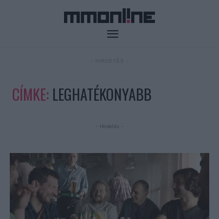
- HIRDETÉS -
CÍMKE:
LEGHATÉKONYABB
- Hirdetés -