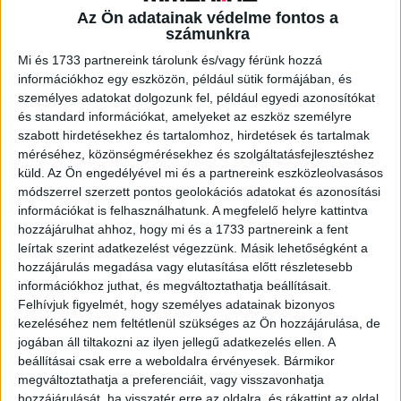
Az Ön adatainak védelme fontos a
számunkra
A RADIOCAFÉN
Mi és 1733 partnereink tárolunk és/vagy férünk hozzá
információkhoz egy eszközön, például sütik formájában, és
személyes adatokat dolgozunk fel, például egyedi azonosítókat
és standard információkat, amelyeket az eszköz személyre
szabott hirdetésekhez és tartalomhoz, hirdetések és tartalmak
méréséhez, közönségmérésekhez és szolgáltatásfejlesztéshez
küld.
Az Ön engedélyével mi és a partnereink eszközleolvasásos
módszerrel szerzett pontos geolokációs adatokat és azonosítási
információkat is felhasználhatunk. A megfelelő helyre kattintva
hozzájárulhat ahhoz, hogy mi és a 1733 partnereink a fent
leírtak szerint adatkezelést végezzünk. Másik lehetőségként a
hozzájárulás megadása vagy elutasítása előtt részletesebb
Korábbi adások
információkhoz juthat, és megváltoztathatja beállításait.
Felhívjuk figyelmét, hogy személyes adatainak bizonyos
A rovat támogatói:
kezeléséhez nem feltétlenül szükséges az Ön hozzájárulása, de
jogában áll tiltakozni az ilyen jellegű adatkezelés ellen. A
beállításai csak erre a weboldalra érvényesek. Bármikor
megváltoztathatja a preferenciáit, vagy visszavonhatja
hozzájárulását, ha visszatér erre az oldalra, és rákattint az oldal