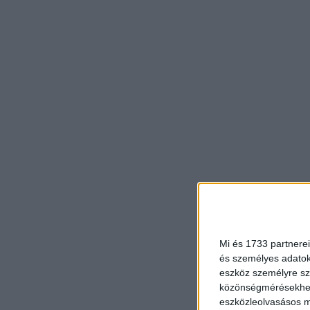
Mi és 1733 partnerei
és személyes adatoka
eszköz személyre sz
közönségmérésekhez 
eszközleolvasásos mó