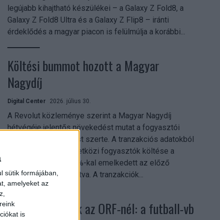
legújabb kihajtható készülékei – a Galaxy Z Fold8, a
Galaxy Z Fold8 Ultra és a Galaxy Z Flip8 – iránti
érdeklődés a magyar piacon is felülmúlja a korábbi...
Költési bummot hozott a Magyar
Nagydíj
Digital Center
2026. július 30.
A Revolut közleménye szerint a Magyar Nagydíj
hétvégéje jelentős növekedést mutat a fogyasztói
aktivitásban Budapest szerte. A tranzakciós adatokból
kiderül, hogy a nemzetközi fogyasztók költése a
a
versenyhétvégén 26%-kal emelkedett az előző
l sütik formájában,
hétvégéhez viszonyítva. A tranzakciók...
at, amelyeket az
z,
Rekordok dőltek az ORF-nél: a futball-vb
reink
iókat is