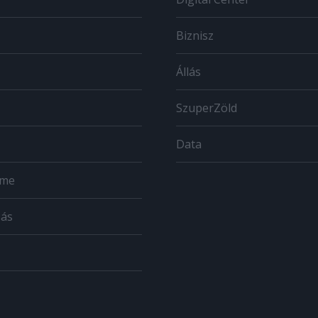
Biznisz
Állás
SzuperZöld
Data
ome
zás