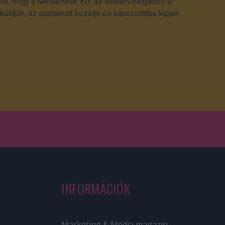
ok, hogy a MédiaHírek Kft. az általam megadott e-
üldjön, az adataimat kezelje és kapcsolatba lépjen
INFORMÁCIÓK
Marketing & Média magazin