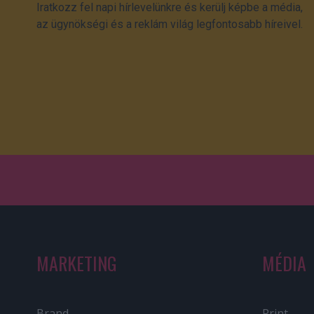
Iratkozz fel napi hírlevelünkre és kerülj képbe a média,
az ügynökségi és a reklám világ legfontosabb híreivel.
MARKETING
MÉDIA
Brand
Print