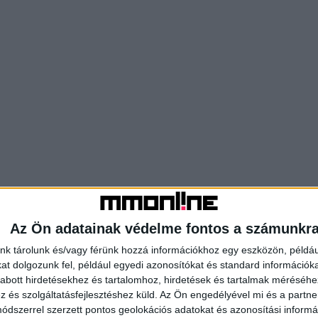
Az Ön adatainak védelme fontos a számunkr
nk tárolunk és/vagy férünk hozzá információkhoz egy eszközön, példáu
t dolgozunk fel, például egyedi azonosítókat és standard információk
abott hirdetésekhez és tartalomhoz, hirdetések és tartalmak méréséhe
és szolgáltatásfejlesztéshez küld.
Az Ön engedélyével mi és a partne
dszerrel szerzett pontos geolokációs adatokat és azonosítási informác