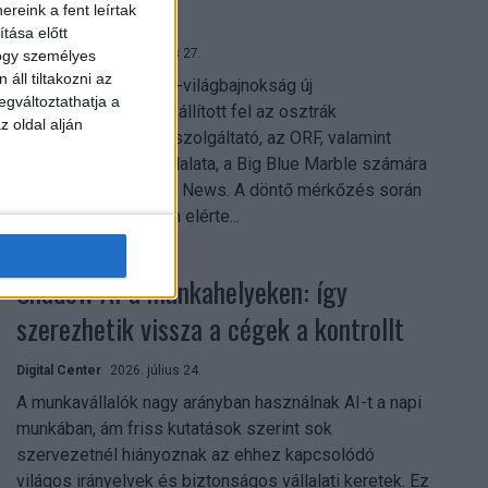
mindent vitt
reink a fent leírtak
tása előtt
Digital Center
2026. július 27.
hogy személyes
áll tiltakozni az
A 2026-os labdarúgó-világbajnokság új
egváltoztathatja a
streamingrekordokat állított fel az osztrák
z oldal alján
közszolgálati műsorszolgáltató, az ORF, valamint
technológiai leányvállalata, a Big Blue Marble számára
– írja a Broadband TV News. A döntő mérkőzés során
az átlagos nézőszám elérte...
Shadow AI a munkahelyeken: így
szerezhetik vissza a cégek a kontrollt
Digital Center
2026. július 24.
A munkavállalók nagy arányban használnak AI-t a napi
munkában, ám friss kutatások szerint sok
szervezetnél hiányoznak az ehhez kapcsolódó
világos irányelvek és biztonságos vállalati keretek. Ez