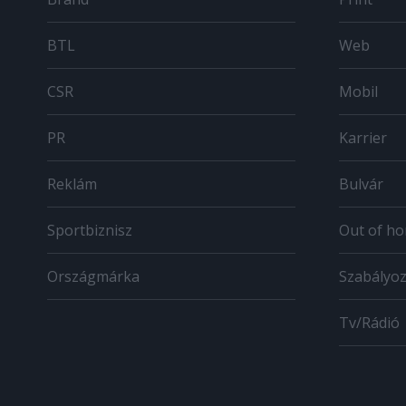
BTL
Web
CSR
Mobil
PR
Karrier
Reklám
Bulvár
Sportbiznisz
Out of h
Országmárka
Szabályo
Tv/Rádió