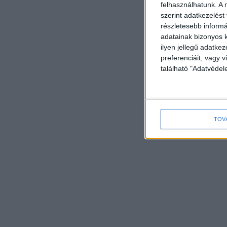
felhasználhatunk. A 
szerint adatkezelést
részletesebb informác
adatainak bizonyos k
ilyen jellegű adatke
preferenciáit, vagy v
található "Adatvéde
TOV