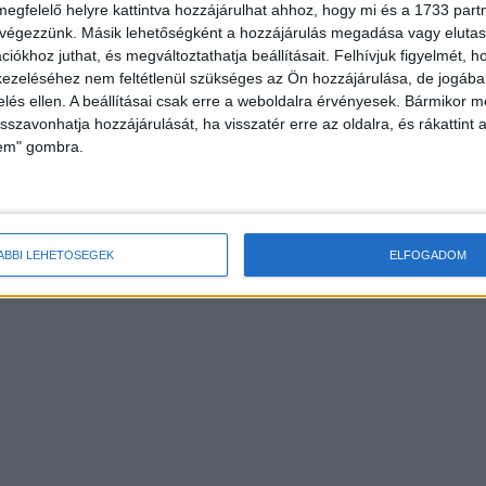
megfelelő helyre kattintva hozzájárulhat ahhoz, hogy mi és a 1733 partne
 végezzünk. Másik lehetőségként a hozzájárulás megadása vagy elutasí
iókhoz juthat, és megváltoztathatja beállításait.
Felhívjuk figyelmét, 
ezeléséhez nem feltétlenül szükséges az Ön hozzájárulása, de jogában 
zelés ellen. A beállításai csak erre a weboldalra érvényesek. Bármikor m
isszavonhatja hozzájárulását, ha visszatér erre az oldalra, és rákattint a
lem" gombra.
ÁBBI LEHETŐSÉGEK
ELFOGADOM