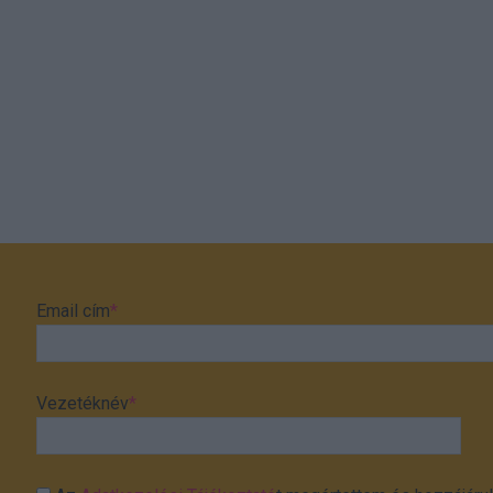
Email cím
*
Vezetéknév
*