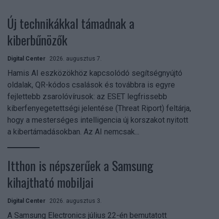
Új technikákkal támadnak a
kiberbűnözők
Digital Center
2026. augusztus 7.
Hamis AI eszközökhöz kapcsolódó segítségnyújtó
oldalak, QR-kódos csalások és továbbra is egyre
fejlettebb zsarolóvírusok: az ESET legfrissebb
kiberfenyegetettségi jelentése (Threat Riport) feltárja,
hogy a mesterséges intelligencia új korszakot nyitott
a kibertámadásokban. Az AI nemcsak...
Itthon is népszerűek a Samsung
kihajtható mobiljai
Digital Center
2026. augusztus 3.
A Samsung Electronics július 22-én bemutatott