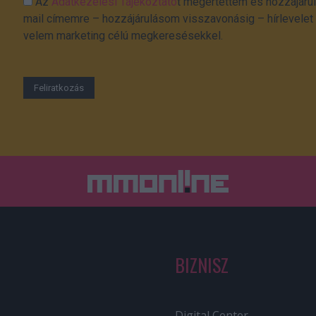
Az
Adatkezelési Tájékoztató
t megértettem és hozzájárul
mail címemre – hozzájárulásom visszavonásig – hírlevelet k
velem marketing célú megkeresésekkel.
BIZNISZ
Digital Center