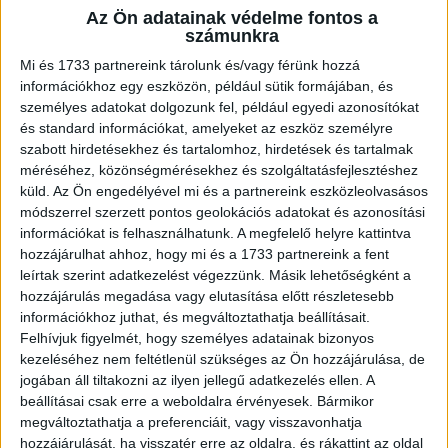
Az Ön adatainak védelme fontos a
számunkra
A RADIOCAFÉN
Mi és 1733 partnereink tárolunk és/vagy férünk hozzá
információkhoz egy eszközön, például sütik formájában, és
személyes adatokat dolgozunk fel, például egyedi azonosítókat
és standard információkat, amelyeket az eszköz személyre
szabott hirdetésekhez és tartalomhoz, hirdetések és tartalmak
méréséhez, közönségmérésekhez és szolgáltatásfejlesztéshez
küld.
Az Ön engedélyével mi és a partnereink eszközleolvasásos
módszerrel szerzett pontos geolokációs adatokat és azonosítási
információkat is felhasználhatunk. A megfelelő helyre kattintva
hozzájárulhat ahhoz, hogy mi és a 1733 partnereink a fent
leírtak szerint adatkezelést végezzünk. Másik lehetőségként a
Korábbi adások
hozzájárulás megadása vagy elutasítása előtt részletesebb
információkhoz juthat, és megváltoztathatja beállításait.
A rovat támogatói:
Felhívjuk figyelmét, hogy személyes adatainak bizonyos
kezeléséhez nem feltétlenül szükséges az Ön hozzájárulása, de
jogában áll tiltakozni az ilyen jellegű adatkezelés ellen. A
beállításai csak erre a weboldalra érvényesek. Bármikor
megváltoztathatja a preferenciáit, vagy visszavonhatja
hozzájárulását, ha visszatér erre az oldalra, és rákattint az oldal