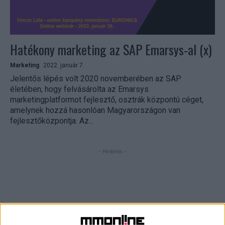
Hatékony marketing az SAP Emarsys-al (x)
Marketing
2022. január 7.
Jelentős lépés volt 2020 novemberében az SAP
életében, hogy felvásárolta az Emarsys
marketingplatformot fejlesztő, osztrák központú céget,
amelynek hozzá hasonlóan Magyarországon van
fejlesztőközpontja. Az...
- Hirdetés -