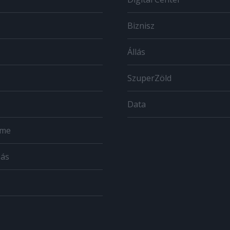
Biznisz
Állás
SzuperZöld
Data
ome
zás