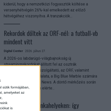
kiderül, hogy a nemzetközi fogyasztók költése a
versenyhétvégén 26%-kal emelkedett az előző
hétvégéhez viszonyítva. A tranzakciók...
Rekordok dőltek az ORF-nél: a futball-vb
mindent vitt
Digital Center
2026. július 27.
A 2026-os labdarúgó-világbajnokság új
streamingrekordokat állított fel az osztrák
közszolgálati műsorszolgáltató, az ORF, valamint
technológiai leányvállalata, a Big Blue Marble számára
a
– írja a Broadband TV News. A döntő mérkőzés során
l sütik formájában,
az átlagos nézőszám elérte...
at, amelyeket az
z,
Shadow AI a munkahelyeken: így
reink
iókat is