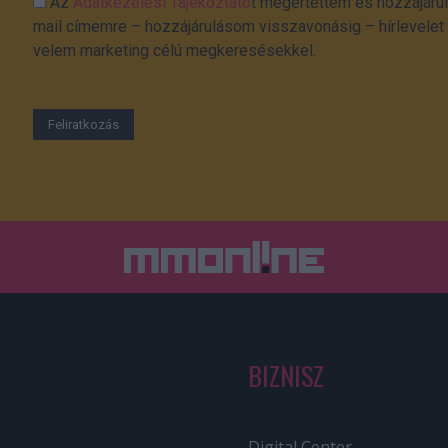
Az
Adatkezelési Tájékoztató
t megértettem és hozzájárul
mail címemre – hozzájárulásom visszavonásig – hírlevelet k
velem marketing célú megkeresésekkel.
BIZNISZ
Digital Center