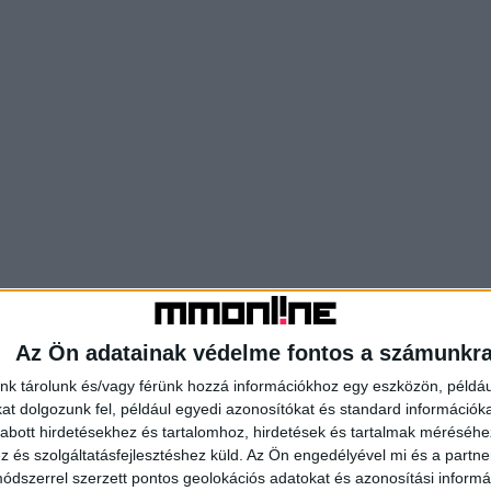
Az Ön adatainak védelme fontos a számunkr
nk tárolunk és/vagy férünk hozzá információkhoz egy eszközön, példáu
t dolgozunk fel, például egyedi azonosítókat és standard információk
abott hirdetésekhez és tartalomhoz, hirdetések és tartalmak méréséhe
és szolgáltatásfejlesztéshez küld.
Az Ön engedélyével mi és a partne
dszerrel szerzett pontos geolokációs adatokat és azonosítási informác