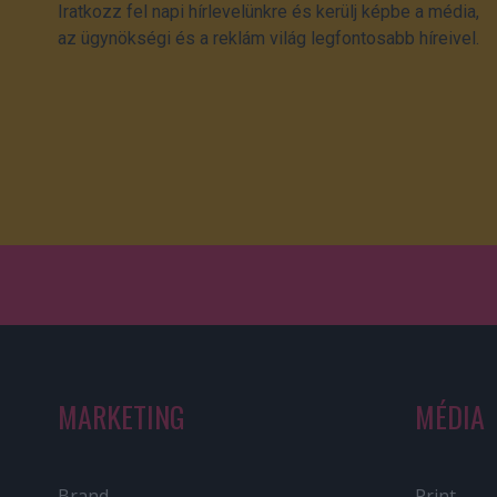
Iratkozz fel napi hírlevelünkre és kerülj képbe a média,
az ügynökségi és a reklám világ legfontosabb híreivel.
MARKETING
MÉDIA
Brand
Print