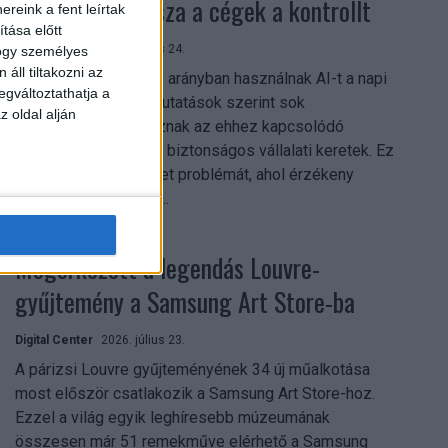
szerezhetik vissza a cégek a kontrollt
reink a fent leírtak
tása előtt
Digital Center
2026. július 24.
hogy személyes
áll tiltakozni az
A munkavállalók nagy arányban használnak AI-t a napi
egváltoztathatja a
munkában, ám friss kutatások szerint sok
z oldal alján
szervezetnél hiányoznak az ehhez kapcsolódó
világos irányelvek és biztonságos vállalati keretek. Ez
különösen ott jelenthet problémát, ahol érzékeny
üzleti információkkal...
Megérkezett a legendás Louvre-
gyűjtemény a Samsung Art Store-ba
Digital Center
2026. július 23.
A párizsi Louvre gyűjteményének 34 új műalkotása
most először csatlakozik a Samsung Art Store-hoz.
Ezzel a világ egyik leghíresebb múzeumának
összesen már 51 remekműve elérhető a Samsung