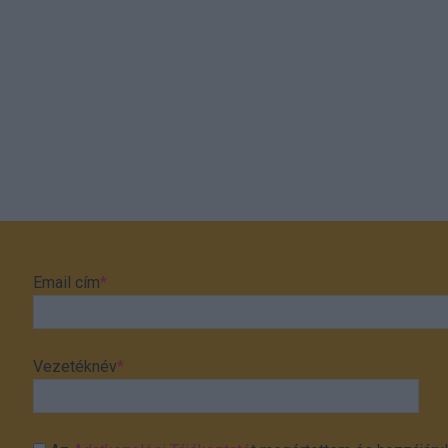
Email cím
*
Vezetéknév
*