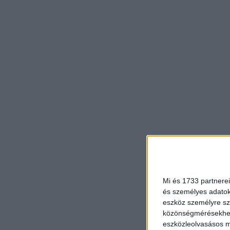
Mi és 1733 partnerei
és személyes adatoka
eszköz személyre sz
közönségmérésekhez 
eszközleolvasásos mó