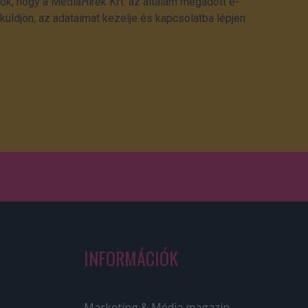
ok, hogy a MédiaHírek Kft. az általam megadott e-
üldjön, az adataimat kezelje és kapcsolatba lépjen
INFORMÁCIÓK
Marketing & Média magazin