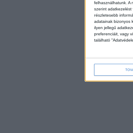
felhasználhatunk. A 
szerint adatkezelést
részletesebb informác
adatainak bizonyos k
ilyen jellegű adatke
preferenciáit, vagy v
található "Adatvéde
TOV