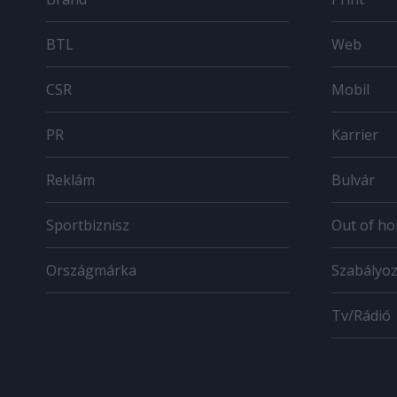
BTL
Web
CSR
Mobil
PR
Karrier
Reklám
Bulvár
Sportbiznisz
Out of h
Országmárka
Szabályo
Tv/Rádió