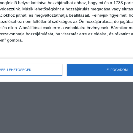
megfelelő helyre kattintva hozzájárulhat ahhoz, hogy mi és a 1733 partne
 végezzünk. Másik lehetőségként a hozzájárulás megadása vagy elutasí
iókhoz juthat, és megváltoztathatja beállításait.
Felhívjuk figyelmét, 
ezeléséhez nem feltétlenül szükséges az Ön hozzájárulása, de jogában 
zelés ellen. A beállításai csak erre a weboldalra érvényesek. Bármikor m
isszavonhatja hozzájárulását, ha visszatér erre az oldalra, és rákattint a
lem" gombra.
ÁBBI LEHETŐSÉGEK
ELFOGADOM