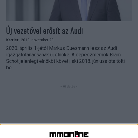
Új vezetővel erősít az Audi
Karrier
2019. november 29.
2020. április 1-jétől Markus Duesmann lesz az Audi
igazgatótanácsának új elnöke. A gépészmérnök Bram
Schot jelenlegi elnököt követi, aki 2018. júniusa óta tölti
be...
- Hirdetés -