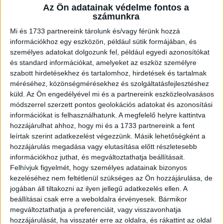
Az Ön adatainak védelme fontos a
A RADIOCAFÉN
számunkra
Mi és 1733 partnereink tárolunk és/vagy férünk hozzá
információkhoz egy eszközön, például sütik formájában, és
személyes adatokat dolgozunk fel, például egyedi azonosítókat
és standard információkat, amelyeket az eszköz személyre
szabott hirdetésekhez és tartalomhoz, hirdetések és tartalmak
méréséhez, közönségmérésekhez és szolgáltatásfejlesztéshez
küld.
Az Ön engedélyével mi és a partnereink eszközleolvasásos
módszerrel szerzett pontos geolokációs adatokat és azonosítási
információkat is felhasználhatunk. A megfelelő helyre kattintva
hozzájárulhat ahhoz, hogy mi és a 1733 partnereink a fent
Korábbi adások
leírtak szerint adatkezelést végezzünk. Másik lehetőségként a
hozzájárulás megadása vagy elutasítása előtt részletesebb
A rovat támogatói:
információkhoz juthat, és megváltoztathatja beállításait.
Felhívjuk figyelmét, hogy személyes adatainak bizonyos
kezeléséhez nem feltétlenül szükséges az Ön hozzájárulása, de
jogában áll tiltakozni az ilyen jellegű adatkezelés ellen. A
beállításai csak erre a weboldalra érvényesek. Bármikor
megváltoztathatja a preferenciáit, vagy visszavonhatja
hozzájárulását, ha visszatér erre az oldalra, és rákattint az oldal