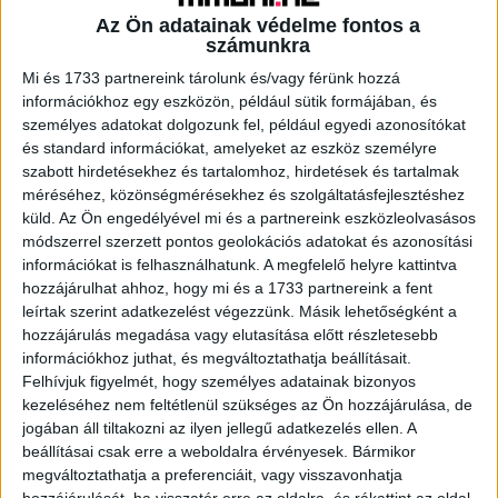
Az Ön adatainak védelme fontos a
számunkra
A RADIOCAFÉN
Mi és 1733 partnereink tárolunk és/vagy férünk hozzá
információkhoz egy eszközön, például sütik formájában, és
személyes adatokat dolgozunk fel, például egyedi azonosítókat
és standard információkat, amelyeket az eszköz személyre
szabott hirdetésekhez és tartalomhoz, hirdetések és tartalmak
méréséhez, közönségmérésekhez és szolgáltatásfejlesztéshez
küld.
Az Ön engedélyével mi és a partnereink eszközleolvasásos
módszerrel szerzett pontos geolokációs adatokat és azonosítási
információkat is felhasználhatunk. A megfelelő helyre kattintva
hozzájárulhat ahhoz, hogy mi és a 1733 partnereink a fent
leírtak szerint adatkezelést végezzünk. Másik lehetőségként a
Korábbi adások
hozzájárulás megadása vagy elutasítása előtt részletesebb
információkhoz juthat, és megváltoztathatja beállításait.
A rovat támogatói:
Felhívjuk figyelmét, hogy személyes adatainak bizonyos
kezeléséhez nem feltétlenül szükséges az Ön hozzájárulása, de
jogában áll tiltakozni az ilyen jellegű adatkezelés ellen. A
beállításai csak erre a weboldalra érvényesek. Bármikor
megváltoztathatja a preferenciáit, vagy visszavonhatja