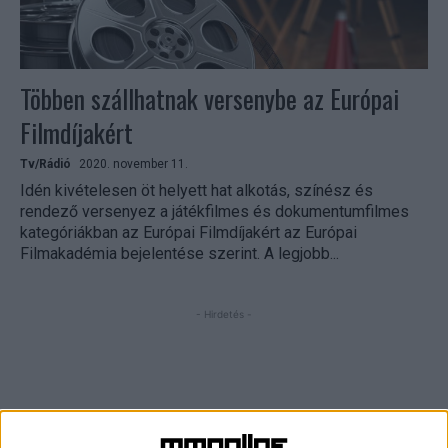
Többen szállhatnak versenybe az Európai
Filmdíjakért
Tv/Rádió
2020. november 11.
Idén kivételesen öt helyett hat alkotás, színész és
rendező versenyez a játékfilmes és dokumentumfilmes
kategóriákban az Európai Filmdíjakért az Európai
Filmakadémia bejelentése szerint. A legjobb...
- Hirdetés -