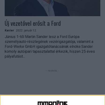
Új vezetővel erősít a Ford
Karrier
2022. január 12.
Június 1-től Martin Sander lesz a Ford Európa
személyautó-részlegének vezérigazgatója, valamint a
Ford-Werke GmbH igazgatótanácsának elnöke.Sander
komoly autóipari tapasztalattal érkezik, hiszen 25 éves
pályafutást...
- Hirdetés -