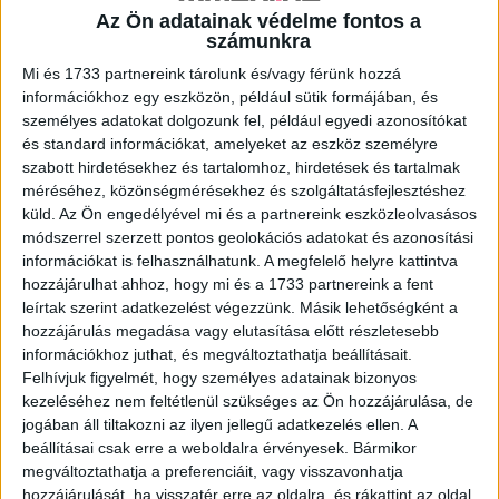
Az Ön adatainak védelme fontos a
számunkra
A RADIOCAFÉN
Mi és 1733 partnereink tárolunk és/vagy férünk hozzá
információkhoz egy eszközön, például sütik formájában, és
személyes adatokat dolgozunk fel, például egyedi azonosítókat
és standard információkat, amelyeket az eszköz személyre
szabott hirdetésekhez és tartalomhoz, hirdetések és tartalmak
méréséhez, közönségmérésekhez és szolgáltatásfejlesztéshez
küld.
Az Ön engedélyével mi és a partnereink eszközleolvasásos
módszerrel szerzett pontos geolokációs adatokat és azonosítási
információkat is felhasználhatunk. A megfelelő helyre kattintva
hozzájárulhat ahhoz, hogy mi és a 1733 partnereink a fent
leírtak szerint adatkezelést végezzünk. Másik lehetőségként a
Korábbi adások
hozzájárulás megadása vagy elutasítása előtt részletesebb
információkhoz juthat, és megváltoztathatja beállításait.
A rovat támogatói:
Felhívjuk figyelmét, hogy személyes adatainak bizonyos
kezeléséhez nem feltétlenül szükséges az Ön hozzájárulása, de
jogában áll tiltakozni az ilyen jellegű adatkezelés ellen. A
beállításai csak erre a weboldalra érvényesek. Bármikor
megváltoztathatja a preferenciáit, vagy visszavonhatja
hozzájárulását, ha visszatér erre az oldalra, és rákattint az oldal