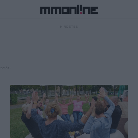
- HIRDETÉS -
rdetés -