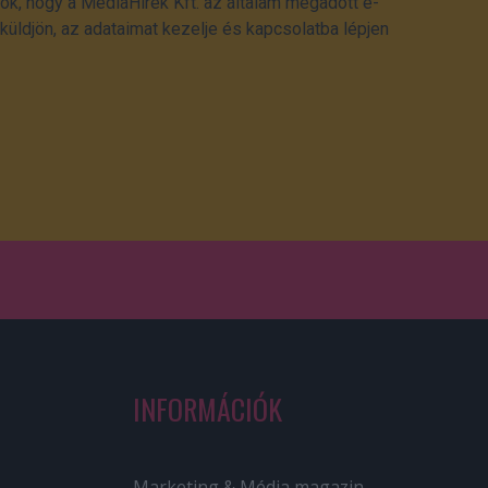
ok, hogy a MédiaHírek Kft. az általam megadott e-
üldjön, az adataimat kezelje és kapcsolatba lépjen
INFORMÁCIÓK
Marketing & Média magazin