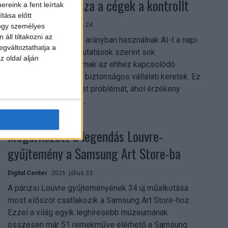
szerezhetik vissza a cégek a kontrollt
reink a fent leírtak
tása előtt
Digital Center
2026. július 24.
hogy személyes
áll tiltakozni az
A munkavállalók nagy arányban használnak AI-t a napi
egváltoztathatja a
munkában, ám friss kutatások szerint sok
z oldal alján
szervezetnél hiányoznak az ehhez kapcsolódó
világos irányelvek és biztonságos vállalati keretek. Ez
különösen ott jelenthet problémát, ahol érzékeny
üzleti információkkal...
Megérkezett a legendás Louvre-
gyűjtemény a Samsung Art Store-ba
Digital Center
2026. július 23.
A párizsi Louvre gyűjteményének 34 új műalkotása
most először csatlakozik a Samsung Art Store-hoz.
Ezzel a világ egyik leghíresebb múzeumának
összesen már 51 remekműve elérhető a Samsung