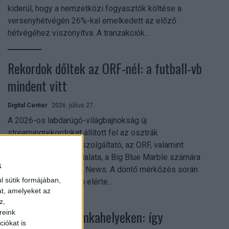
kiderül, hogy a nemzetközi fogyasztók költése a
versenyhétvégén 26%-kal emelkedett az előző
hétvégéhez viszonyítva. A tranzakciók...
Rekordok dőltek az ORF-nél: a futball-vb
mindent vitt
Digital Center
2026. július 27.
A 2026-os labdarúgó-világbajnokság új
streamingrekordokat állított fel az osztrák
közszolgálati műsorszolgáltató, az ORF, valamint
technológiai leányvállalata, a Big Blue Marble számára
a
– írja a Broadband TV News. A döntő mérkőzés során
l sütik formájában,
az átlagos nézőszám elérte...
at, amelyeket az
z,
Shadow AI a munkahelyeken: így
reink
iókat is