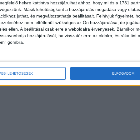
megfelelő helyre kattintva hozzájárulhat ahhoz, hogy mi és a 1731 partne
 végezzünk. Másik lehetőségként a hozzájárulás megadása vagy elutasí
iókhoz juthat, és megváltoztathatja beállításait.
Felhívjuk figyelmét, 
ezeléséhez nem feltétlenül szükséges az Ön hozzájárulása, de jogában 
zelés ellen. A beállításai csak erre a weboldalra érvényesek. Bármikor m
isszavonhatja hozzájárulását, ha visszatér erre az oldalra, és rákattint a
lem" gombra.
ÁBBI LEHETŐSÉGEK
ELFOGADOM