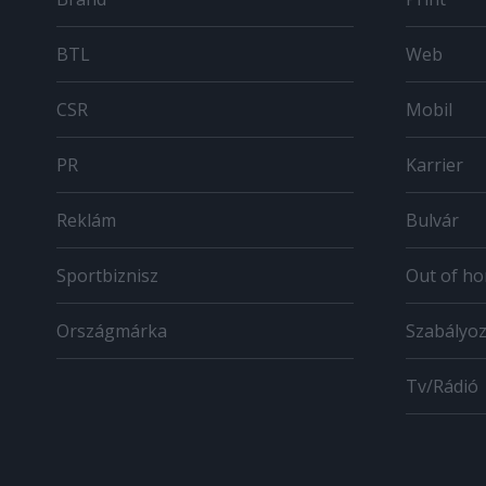
BTL
Web
CSR
Mobil
PR
Karrier
Reklám
Bulvár
Sportbiznisz
Out of h
Országmárka
Szabályo
Tv/Rádió