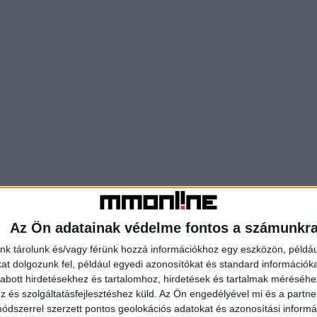
Az Ön adatainak védelme fontos a számunkr
nk tárolunk és/vagy férünk hozzá információkhoz egy eszközön, példáu
t dolgozunk fel, például egyedi azonosítókat és standard információk
abott hirdetésekhez és tartalomhoz, hirdetések és tartalmak méréséhe
és szolgáltatásfejlesztéshez küld.
Az Ön engedélyével mi és a partne
dszerrel szerzett pontos geolokációs adatokat és azonosítási informác