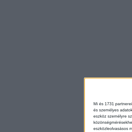
Mi és 1731 partnerei
és személyes adatoka
eszköz személyre sz
közönségmérésekhez 
eszközleolvasásos mó