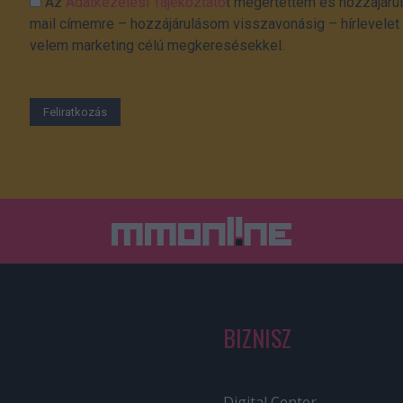
Az
Adatkezelési Tájékoztató
t megértettem és hozzájárul
mail címemre – hozzájárulásom visszavonásig – hírlevelet k
velem marketing célú megkeresésekkel.
BIZNISZ
Digital Center