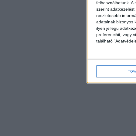
felhasználhatunk. A 
szerint adatkezelést
részletesebb informác
adatainak bizonyos k
ilyen jellegű adatke
preferenciáit, vagy v
található "Adatvéde
TOV