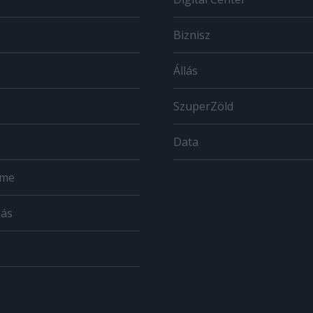
Biznisz
Állás
SzuperZöld
Data
ome
zás