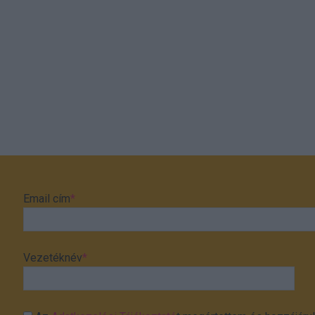
Email cím
*
Vezetéknév
*