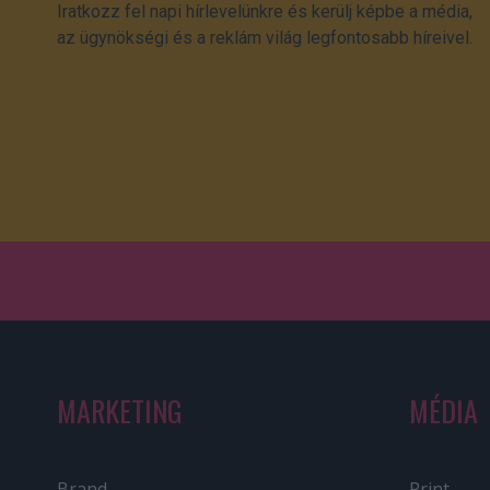
Iratkozz fel napi hírlevelünkre és kerülj képbe a média,
az ügynökségi és a reklám világ legfontosabb híreivel.
MARKETING
MÉDIA
Brand
Print