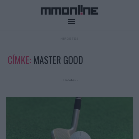
- HIRDETÉS -
CÍMKE:
MASTER GOOD
- Hirdetés -