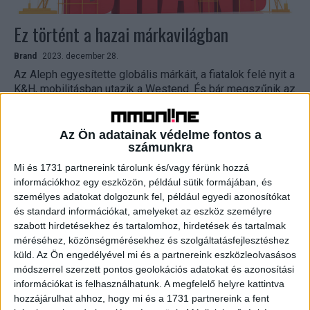
Ez történt a hazai márkavilágban
Brand
2023. december 28.
Az Aleph egyesítette globális márkáit, a fiatalok felé nyit a
K&H, mobilitásban utazik a Westend. És bár megszűnik az
egyik ismert magyar márka, Budapest...
Az Ön adatainak védelme fontos a
számunkra
Mi és 1731 partnereink tárolunk és/vagy férünk hozzá
információkhoz egy eszközön, például sütik formájában, és
személyes adatokat dolgozunk fel, például egyedi azonosítókat
és standard információkat, amelyeket az eszköz személyre
szabott hirdetésekhez és tartalomhoz, hirdetések és tartalmak
méréséhez, közönségmérésekhez és szolgáltatásfejlesztéshez
küld.
Az Ön engedélyével mi és a partnereink eszközleolvasásos
Rengetegen jól lakhatnak az élelmiszer-
módszerrel szerzett pontos geolokációs adatokat és azonosítási
információkat is felhasználhatunk. A megfelelő helyre kattintva
feleslegből
hozzájárulhat ahhoz, hogy mi és a 1731 partnereink a fent