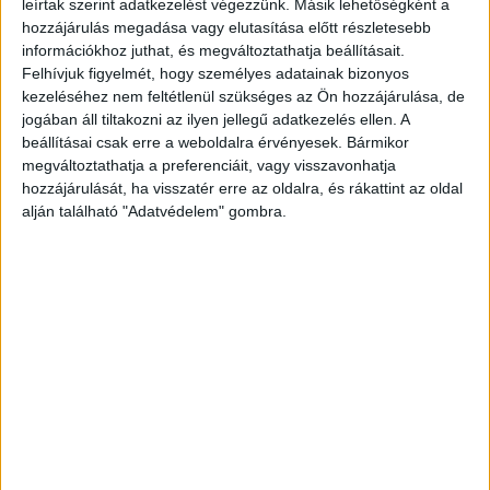
leírtak szerint adatkezelést végezzünk. Másik lehetőségként a
CSR
2023. június 19.
hozzájárulás megadása vagy elutasítása előtt részletesebb
Magyarországon évente 1,8 millió tonna élelmiszer-
információkhoz juthat, és megváltoztathatja beállításait.
felesleg keletkezik. Ha ezt a mennyiséget kamionokra
Felhívjuk figyelmét, hogy személyes adatainak bizonyos
raknánk, a sor Budapesttől Párizsig érne. Mindeközben
kezeléséhez nem feltétlenül szükséges az Ön hozzájárulása, de
hazánkban sok ezer nélkülöző él,...
jogában áll tiltakozni az ilyen jellegű adatkezelés ellen. A
beállításai csak erre a weboldalra érvényesek. Bármikor
megváltoztathatja a preferenciáit, vagy visszavonhatja
hozzájárulását, ha visszatér erre az oldalra, és rákattint az oldal
alján található "Adatvédelem" gombra.
Megszűnik az egyik legismertebb magyar
márka
Brand
2023. június 13.
A Füstli 25-ik születésnapjára megújult csomagoláson már