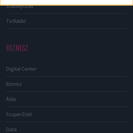
Szabályozás
Tv/Rádió
BIZNISZ
Digital Center
Biznisz
Állás
SzuperZöld
Data