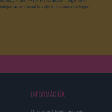
ok, hogy a MédiaHírek Kft. az általam megadott e-
üldjön, az adataimat kezelje és kapcsolatba lépjen
INFORMÁCIÓK
Marketing & Média magazin