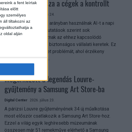
szerezhetik vissza a cégek a kontrollt
reink a fent leírtak
tása előtt
Digital Center
2026. július 24.
hogy személyes
áll tiltakozni az
A munkavállalók nagy arányban használnak AI-t a napi
egváltoztathatja a
munkában, ám friss kutatások szerint sok
z oldal alján
szervezetnél hiányoznak az ehhez kapcsolódó
világos irányelvek és biztonságos vállalati keretek. Ez
különösen ott jelenthet problémát, ahol érzékeny
üzleti információkkal...
Megérkezett a legendás Louvre-
gyűjtemény a Samsung Art Store-ba
Digital Center
2026. július 23.
A párizsi Louvre gyűjteményének 34 új műalkotása
most először csatlakozik a Samsung Art Store-hoz.
Ezzel a világ egyik leghíresebb múzeumának
összesen már 51 remekműve elérhető a Samsung