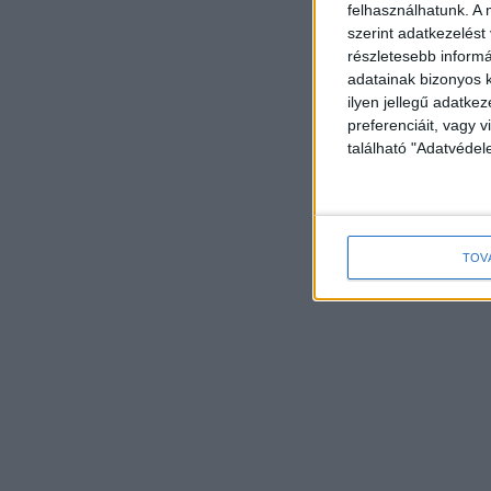
felhasználhatunk. A 
szerint adatkezelést
részletesebb informác
adatainak bizonyos k
ilyen jellegű adatke
preferenciáit, vagy v
található "Adatvéde
TOV