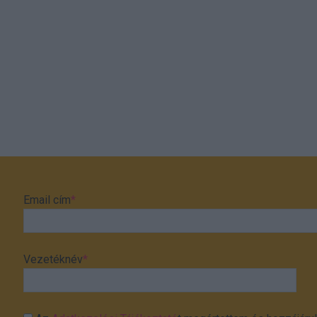
Email cím
*
Vezetéknév
*