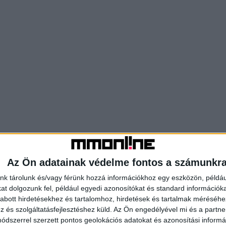
Az Ön adatainak védelme fontos a számunkr
nk tárolunk és/vagy férünk hozzá információkhoz egy eszközön, példáu
t dolgozunk fel, például egyedi azonosítókat és standard információk
abott hirdetésekhez és tartalomhoz, hirdetések és tartalmak méréséhe
és szolgáltatásfejlesztéshez küld.
Az Ön engedélyével mi és a partne
dszerrel szerzett pontos geolokációs adatokat és azonosítási informác