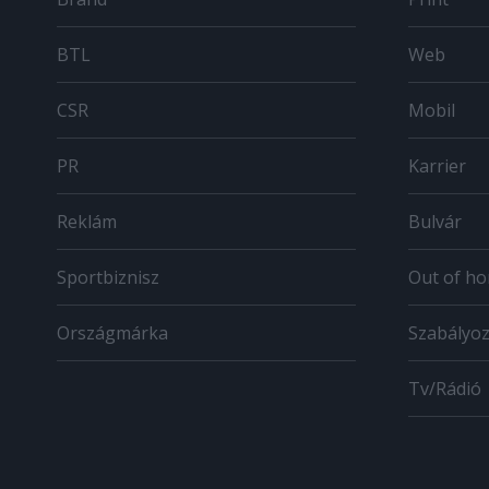
BTL
Web
CSR
Mobil
PR
Karrier
Reklám
Bulvár
Sportbiznisz
Out of h
Országmárka
Szabályo
Tv/Rádió