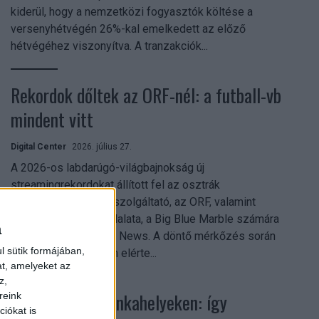
kiderül, hogy a nemzetközi fogyasztók költése a
versenyhétvégén 26%-kal emelkedett az előző
hétvégéhez viszonyítva. A tranzakciók...
Rekordok dőltek az ORF-nél: a futball-vb
mindent vitt
Digital Center
2026. július 27.
A 2026-os labdarúgó-világbajnokság új
streamingrekordokat állított fel az osztrák
közszolgálati műsorszolgáltató, az ORF, valamint
technológiai leányvállalata, a Big Blue Marble számára
a
– írja a Broadband TV News. A döntő mérkőzés során
l sütik formájában,
az átlagos nézőszám elérte...
at, amelyeket az
z,
Shadow AI a munkahelyeken: így
reink
iókat is