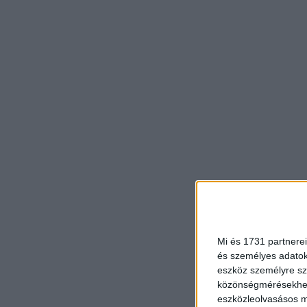
Mi és 1731 partnerei
és személyes adatoka
eszköz személyre sz
közönségmérésekhez 
eszközleolvasásos mó