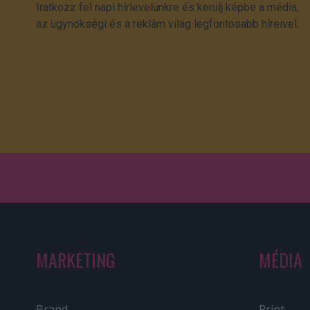
Iratkozz fel napi hírlevelünkre és kerülj képbe a média,
az ügynökségi és a reklám világ legfontosabb híreivel.
MARKETING
MÉDIA
Brand
Print