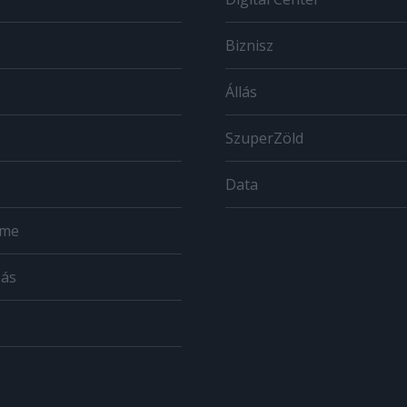
Biznisz
Állás
SzuperZöld
Data
ome
zás