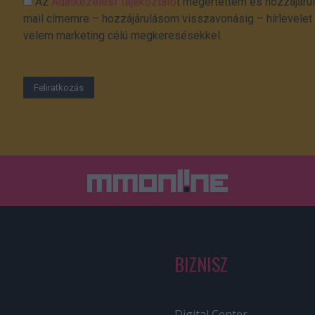
Az
Adatkezelési Tájékoztató
t megértettem és hozzájárul
mail címemre – hozzájárulásom visszavonásig – hírlevelet k
velem marketing célú megkeresésekkel.
BIZNISZ
Digital Center