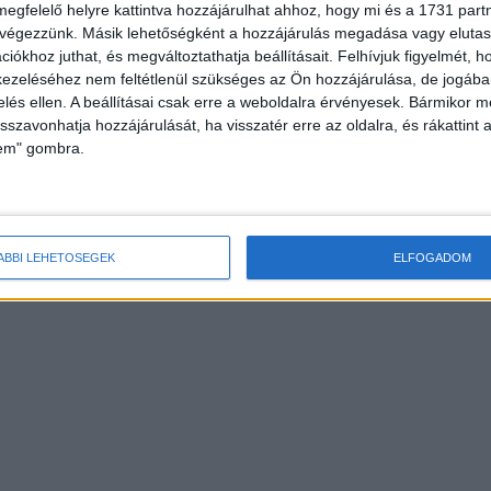
megfelelő helyre kattintva hozzájárulhat ahhoz, hogy mi és a 1731 partne
 végezzünk. Másik lehetőségként a hozzájárulás megadása vagy elutasí
iókhoz juthat, és megváltoztathatja beállításait.
Felhívjuk figyelmét, 
ezeléséhez nem feltétlenül szükséges az Ön hozzájárulása, de jogában 
zelés ellen. A beállításai csak erre a weboldalra érvényesek. Bármikor m
isszavonhatja hozzájárulását, ha visszatér erre az oldalra, és rákattint a
lem" gombra.
ÁBBI LEHETŐSÉGEK
ELFOGADOM