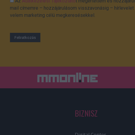
Az
Adatkezelési Tájékoztató
t megértettem és hozzájárul
mail címemre – hozzájárulásom visszavonásig – hírlevelet k
velem marketing célú megkeresésekkel.
BIZNISZ
Digital Center