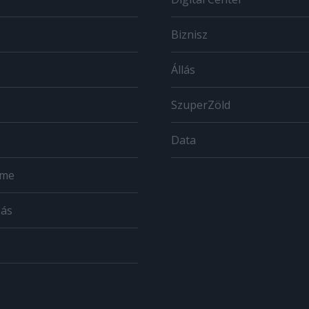
Biznisz
Állás
SzuperZöld
Data
ome
zás