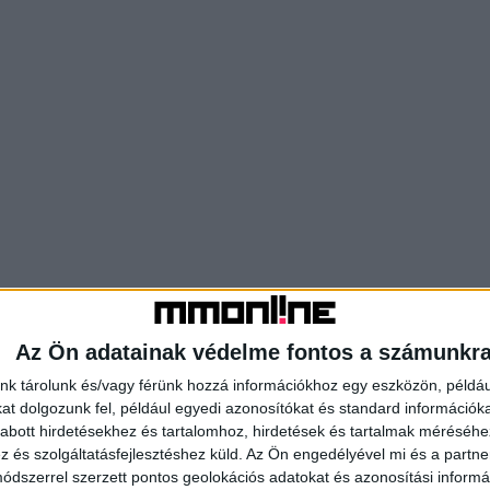
Az Ön adatainak védelme fontos a számunkr
nk tárolunk és/vagy férünk hozzá információkhoz egy eszközön, példáu
t dolgozunk fel, például egyedi azonosítókat és standard információk
abott hirdetésekhez és tartalomhoz, hirdetések és tartalmak méréséhe
és szolgáltatásfejlesztéshez küld.
Az Ön engedélyével mi és a partne
dszerrel szerzett pontos geolokációs adatokat és azonosítási informác