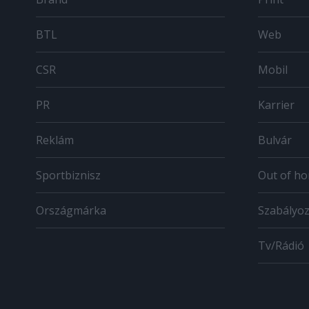
BTL
Web
CSR
Mobil
PR
Karrier
Reklám
Bulvár
Sportbiznisz
Out of h
Országmárka
Szabályo
Tv/Rádió