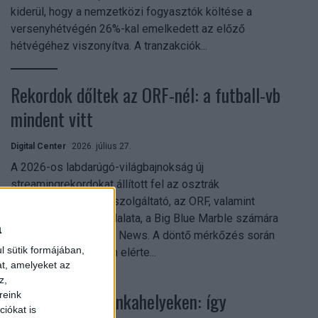
kiderül, hogy a nemzetközi fogyasztók költése a
versenyhétvégén 26%-kal emelkedett az előző
hétvégéhez viszonyítva. A tranzakciók...
Rekordok dőltek az ORF-nél: a futball-vb
mindent vitt
Digital Center
2026. július 27.
A 2026-os labdarúgó-világbajnokság új
streamingrekordokat állított fel az osztrák
közszolgálati műsorszolgáltató, az ORF, valamint
technológiai leányvállalata, a Big Blue Marble számára
a
– írja a Broadband TV News. A döntő mérkőzés során
l sütik formájában,
az átlagos nézőszám elérte...
at, amelyeket az
z,
Shadow AI a munkahelyeken: így
reink
iókat is