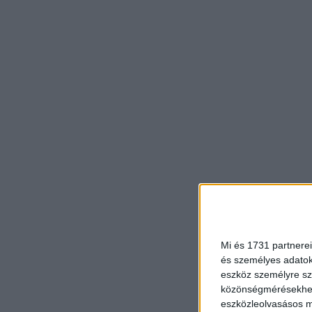
Mi és 1731 partnerei
és személyes adatoka
eszköz személyre sz
közönségmérésekhez 
eszközleolvasásos mó