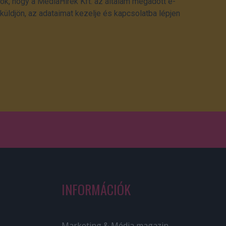
ok, hogy a MédiaHírek Kft. az általam megadott e-
üldjön, az adataimat kezelje és kapcsolatba lépjen
INFORMÁCIÓK
Marketing & Média magazin