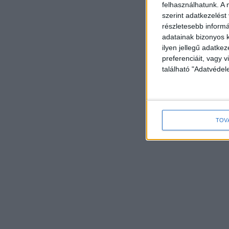
felhasználhatunk. A 
szerint adatkezelést
részletesebb informác
adatainak bizonyos k
ilyen jellegű adatke
preferenciáit, vagy v
található "Adatvéde
TOV