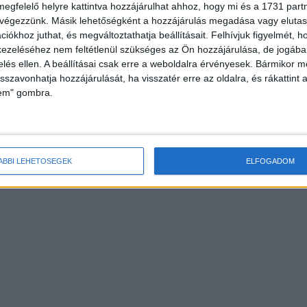
megfelelő helyre kattintva hozzájárulhat ahhoz, hogy mi és a 1731 partne
 végezzünk. Másik lehetőségként a hozzájárulás megadása vagy elutasí
iókhoz juthat, és megváltoztathatja beállításait.
Felhívjuk figyelmét, 
ezeléséhez nem feltétlenül szükséges az Ön hozzájárulása, de jogában 
zelés ellen. A beállításai csak erre a weboldalra érvényesek. Bármikor m
isszavonhatja hozzájárulását, ha visszatér erre az oldalra, és rákattint a
lem" gombra.
ÁBBI LEHETŐSÉGEK
ELFOGADOM