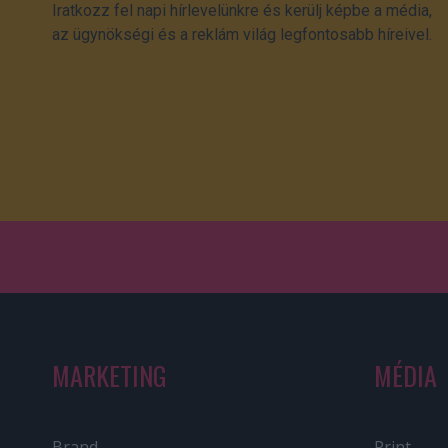
Iratkozz fel napi hírlevelünkre és kerülj képbe a média,
az ügynökségi és a reklám világ legfontosabb híreivel.
MARKETING
MÉDIA
Brand
Print