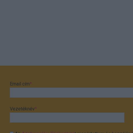
Email cím
*
Vezetéknév
*