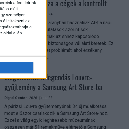
szerezhetik vissza a cégek a kontrollt
reink a fent leírtak
tása előtt
Digital Center
2026. július 24.
hogy személyes
áll tiltakozni az
A munkavállalók nagy arányban használnak AI-t a napi
egváltoztathatja a
munkában, ám friss kutatások szerint sok
z oldal alján
szervezetnél hiányoznak az ehhez kapcsolódó
világos irányelvek és biztonságos vállalati keretek. Ez
különösen ott jelenthet problémát, ahol érzékeny
üzleti információkkal...
Megérkezett a legendás Louvre-
gyűjtemény a Samsung Art Store-ba
Digital Center
2026. július 23.
A párizsi Louvre gyűjteményének 34 új műalkotása
most először csatlakozik a Samsung Art Store-hoz.
Ezzel a világ egyik leghíresebb múzeumának
összesen már 51 remekműve elérhető a Samsung