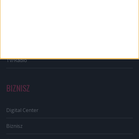
Bulvár
Out of home
Szabályozás
Tv/Rádió
BIZNISZ
Digital Center
Biznisz