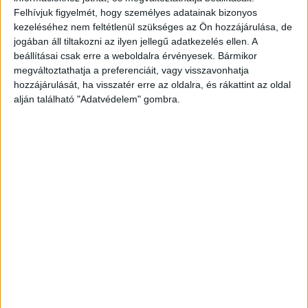
Limitált kiadású Matchboxokkal ünnepel a
Felhívjuk figyelmét, hogy személyes adatainak bizonyos
Mattel
kezeléséhez nem feltétlenül szükséges az Ön hozzájárulása, de
jogában áll tiltakozni az ilyen jellegű adatkezelés ellen. A
Brand
2023. november 2.
beállításai csak erre a weboldalra érvényesek. Bármikor
Limitált kiadású, szürke-fekete-narancssárga
megváltoztathatja a preferenciáit, vagy visszavonhatja
színösszeállítású jubileumi sorozattal teszi
hozzájárulását, ha visszatér erre az oldalra, és rákattint az oldal
emlékezetessé jubileumát a most 70 éves Matchbox.
alján található "Adatvédelem" gombra.
Azokkal a játékkisautókkal, amelyek felidézik a márka
elmúlt hét évtizedét,...
- Hirdetés -
A RADIOCAFÉN