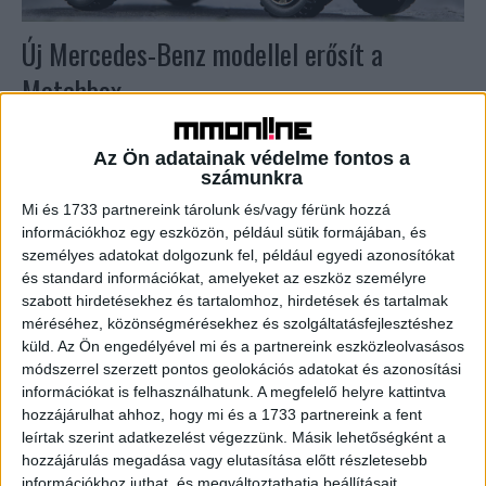
Új Mercedes-Benz modellel erősít a
Matchbox
Biznisz
2024. május 24.
A Mattel leleplezte a Mercedes-Benz G 580 EQ
Az Ön adatainak védelme fontos a
technológiás öntött kisautóját, ami az ikonikus Mercedes-
számunkra
Benz G-osztályt és a nemrégiben bemutatott, új
Mi és 1733 partnereink tárolunk és/vagy férünk hozzá
elektromos modellváltozatot ünnepli....
információkhoz egy eszközön, például sütik formájában, és
személyes adatokat dolgozunk fel, például egyedi azonosítókat
és standard információkat, amelyeket az eszköz személyre
szabott hirdetésekhez és tartalomhoz, hirdetések és tartalmak
méréséhez, közönségmérésekhez és szolgáltatásfejlesztéshez
küld.
Az Ön engedélyével mi és a partnereink eszközleolvasásos
módszerrel szerzett pontos geolokációs adatokat és azonosítási
információkat is felhasználhatunk. A megfelelő helyre kattintva
hozzájárulhat ahhoz, hogy mi és a 1733 partnereink a fent
leírtak szerint adatkezelést végezzünk. Másik lehetőségként a
hozzájárulás megadása vagy elutasítása előtt részletesebb
információkhoz juthat, és megváltoztathatja beállításait.