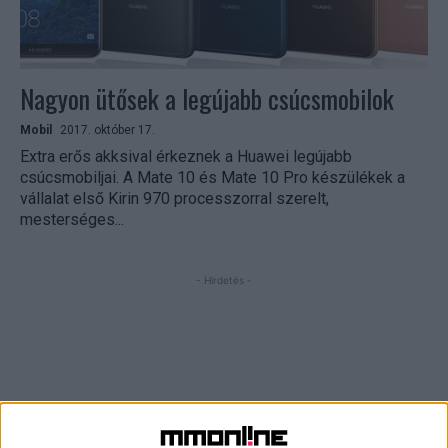
Nagyon ütősek a legújabb csúcsmobilok
Mobil
2017. október 17.
Extra erős akksival érkeznek a Huawei legújabb
csúcsmobiljai. A Mate 10 és Mate 10 Pro készülékek a
vállalat első Kirin 970 processzorral szerelt,
mesterséges...
- Hirdetés -