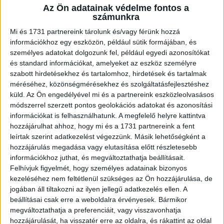
Az Ön adatainak védelme fontos a
A RADIOCAFÉN
számunkra
Mi és 1731 partnereink tárolunk és/vagy férünk hozzá
információkhoz egy eszközön, például sütik formájában, és
személyes adatokat dolgozunk fel, például egyedi azonosítókat
és standard információkat, amelyeket az eszköz személyre
szabott hirdetésekhez és tartalomhoz, hirdetések és tartalmak
méréséhez, közönségmérésekhez és szolgáltatásfejlesztéshez
küld.
Az Ön engedélyével mi és a partnereink eszközleolvasásos
módszerrel szerzett pontos geolokációs adatokat és azonosítási
információkat is felhasználhatunk. A megfelelő helyre kattintva
hozzájárulhat ahhoz, hogy mi és a 1731 partnereink a fent
Korábbi adások
leírtak szerint adatkezelést végezzünk. Másik lehetőségként a
hozzájárulás megadása vagy elutasítása előtt részletesebb
A rovat támogatói:
információkhoz juthat, és megváltoztathatja beállításait.
Felhívjuk figyelmét, hogy személyes adatainak bizonyos
kezeléséhez nem feltétlenül szükséges az Ön hozzájárulása, de
jogában áll tiltakozni az ilyen jellegű adatkezelés ellen. A
beállításai csak erre a weboldalra érvényesek. Bármikor
megváltoztathatja a preferenciáit, vagy visszavonhatja
hozzájárulását, ha visszatér erre az oldalra, és rákattint az oldal