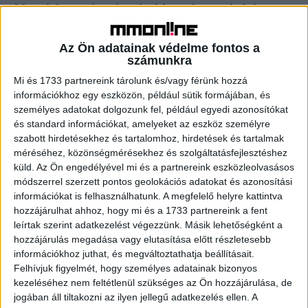
Megérkeztek a legújabb csúcsmobilok
Mobil
2019. szeptember 20.
Az Ön adatainak védelme fontos a
A Huawei Technologies bemutatta Mate 30 zászlóshajó
számunkra
sorozatának készülékeit. A csúcsszéria modelljeit Kirin
990 5G-képes chipkészlettel, a fotózás és videózás
Mi és 1733 partnereink tárolunk és/vagy férünk hozzá
élményét új szintre emelő...
információkhoz egy eszközön, például sütik formájában, és
személyes adatokat dolgozunk fel, például egyedi azonosítókat
és standard információkat, amelyeket az eszköz személyre
- Hirdetés -
szabott hirdetésekhez és tartalomhoz, hirdetések és tartalmak
méréséhez, közönségmérésekhez és szolgáltatásfejlesztéshez
küld.
Az Ön engedélyével mi és a partnereink eszközleolvasásos
módszerrel szerzett pontos geolokációs adatokat és azonosítási
információkat is felhasználhatunk. A megfelelő helyre kattintva
hozzájárulhat ahhoz, hogy mi és a 1733 partnereink a fent
leírtak szerint adatkezelést végezzünk. Másik lehetőségként a
hozzájárulás megadása vagy elutasítása előtt részletesebb
információkhoz juthat, és megváltoztathatja beállításait.
A RADIOCAFÉN
Felhívjuk figyelmét, hogy személyes adatainak bizonyos
kezeléséhez nem feltétlenül szükséges az Ön hozzájárulása, de
jogában áll tiltakozni az ilyen jellegű adatkezelés ellen. A