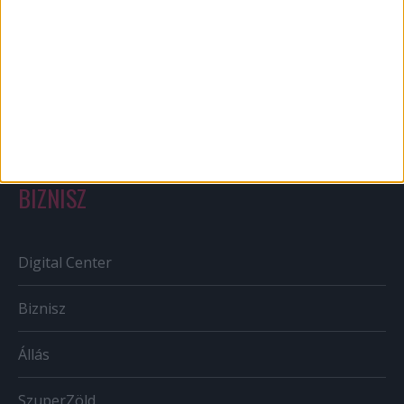
Out of home
Szabályozás
Tv/Rádió
BIZNISZ
Digital Center
Biznisz
Állás
SzuperZöld