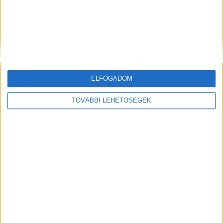
Hírlevél
ELFOGADOM
TOVÁBBI LEHETŐSÉGEK
feliratkozás
Iratkozz fel napi hírlevelünkre és kerülj képbe a média, az
ügynökségi és a reklám világ legfontosabb híreivel.
Email cím
*