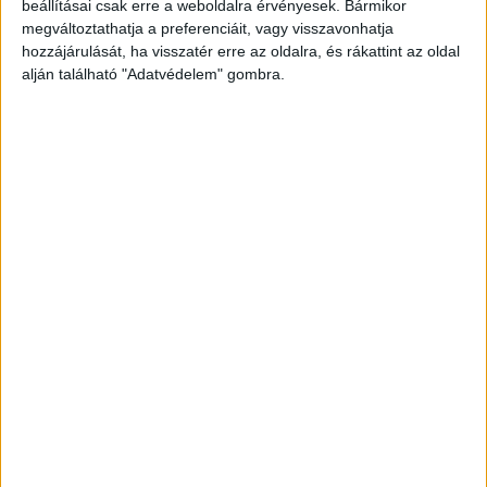
beállításai csak erre a weboldalra érvényesek. Bármikor
megváltoztathatja a preferenciáit, vagy visszavonhatja
hozzájárulását, ha visszatér erre az oldalra, és rákattint az oldal
alján található "Adatvédelem" gombra.
Korábbi adások
A rovat támogatói:
Még több podcast