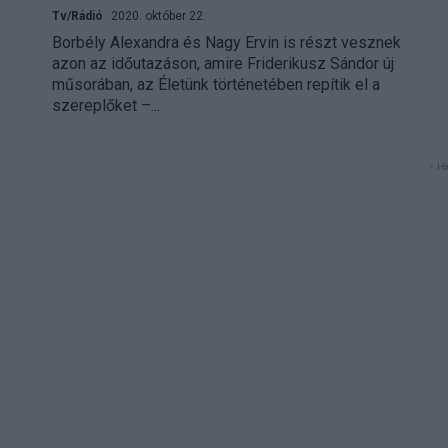
Tv/Rádió
2020. október 22.
Borbély Alexandra és Nagy Ervin is részt vesznek
azon az időutazáson, amire Friderikusz Sándor új
műsorában, az Életünk történetében repítik el a
szereplőket –...
- Hi