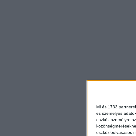
Mi és 1733 partnerei
és személyes adatoka
eszköz személyre sz
közönségmérésekhez 
eszközleolvasásos mó