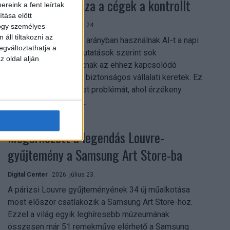
szerezhetik vissza a cégek a kontrollt
reink a fent leírtak
tása előtt
Digital Center
2026. július 24.
hogy személyes
áll tiltakozni az
A munkavállalók nagy arányban használnak AI-t a napi
egváltoztathatja a
munkában, ám friss kutatások szerint sok
z oldal alján
szervezetnél hiányoznak az ehhez kapcsolódó
világos irányelvek és biztonságos vállalati keretek. Ez
különösen ott jelenthet problémát, ahol érzékeny
üzleti információkkal...
Megérkezett a legendás Louvre-
gyűjtemény a Samsung Art Store-ba
Digital Center
2026. július 23.
A párizsi Louvre gyűjteményének 34 új műalkotása
most először csatlakozik a Samsung Art Store-hoz.
Ezzel a világ egyik leghíresebb múzeumának
összesen már 51 remekműve elérhető a Samsung