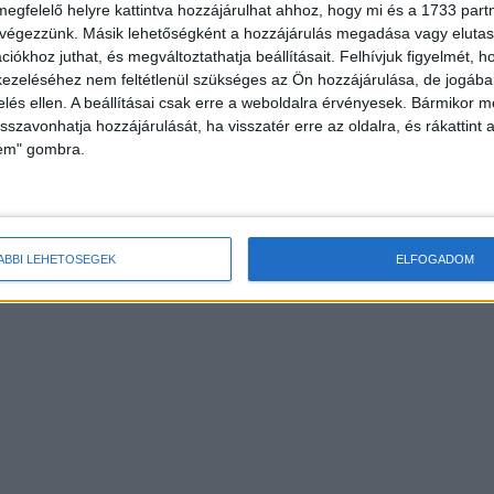
megfelelő helyre kattintva hozzájárulhat ahhoz, hogy mi és a 1733 partne
 végezzünk. Másik lehetőségként a hozzájárulás megadása vagy elutasí
iókhoz juthat, és megváltoztathatja beállításait.
Felhívjuk figyelmét, 
ezeléséhez nem feltétlenül szükséges az Ön hozzájárulása, de jogában 
zelés ellen. A beállításai csak erre a weboldalra érvényesek. Bármikor m
isszavonhatja hozzájárulását, ha visszatér erre az oldalra, és rákattint a
lem" gombra.
ÁBBI LEHETŐSÉGEK
ELFOGADOM