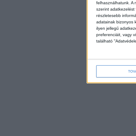
felhasználhatunk. A 
szerint adatkezelést
részletesebb informác
adatainak bizonyos k
ilyen jellegű adatke
preferenciáit, vagy v
található "Adatvéde
TOV