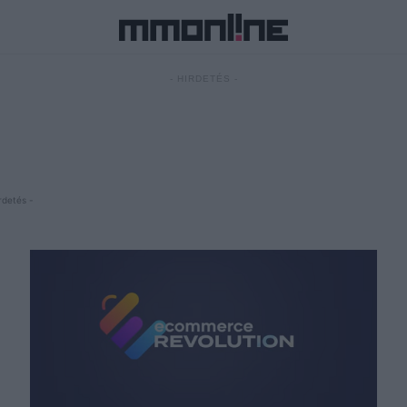
- HIRDETÉS -
rdetés -