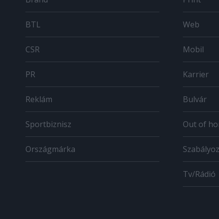
BTL
Web
CSR
Mobil
PR
Karrier
Reklám
Bulvár
Sportbiznisz
Out of h
Országmárka
Szabályo
Tv/Rádió