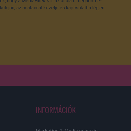
ok, hogy a MédiaHírek Kft. az általam megadott e-
üldjön, az adataimat kezelje és kapcsolatba lépjen
INFORMÁCIÓK
Marketing & Média magazin