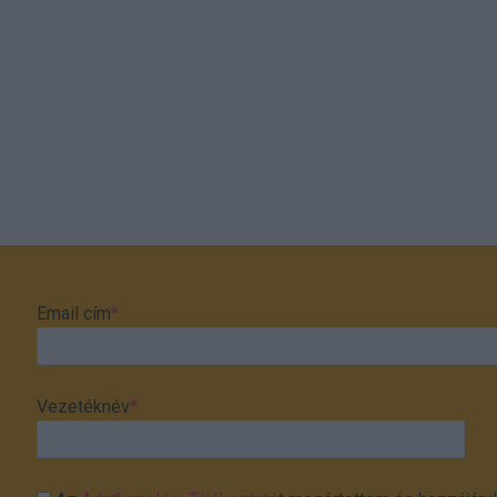
Email cím
*
Vezetéknév
*