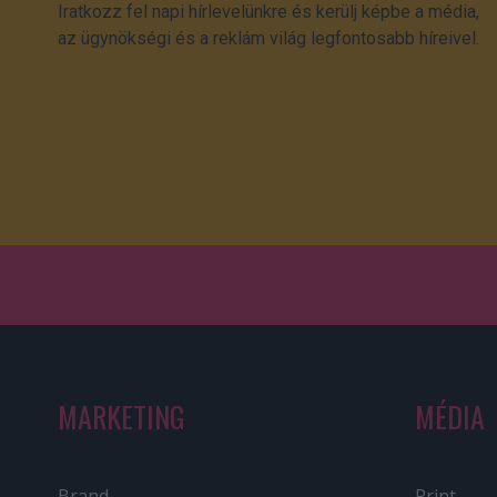
Iratkozz fel napi hírlevelünkre és kerülj képbe a média,
az ügynökségi és a reklám világ legfontosabb híreivel.
MARKETING
MÉDIA
Brand
Print