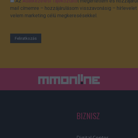
Az
Adatkezelési Tájékoztató
t megértettem és hozzájárul
mail címemre – hozzájárulásom visszavonásig – hírlevelet k
velem marketing célú megkeresésekkel.
BIZNISZ
Digital Center