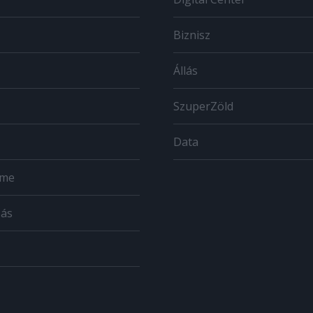
Biznisz
Állás
SzuperZöld
Data
ome
zás