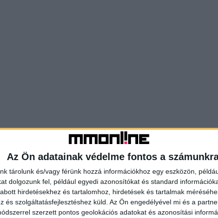
Az Ön adatainak védelme fontos a számunkr
nk tárolunk és/vagy férünk hozzá információkhoz egy eszközön, példáu
t dolgozunk fel, például egyedi azonosítókat és standard információk
abott hirdetésekhez és tartalomhoz, hirdetések és tartalmak méréséhe
és szolgáltatásfejlesztéshez küld.
Az Ön engedélyével mi és a partne
dszerrel szerzett pontos geolokációs adatokat és azonosítási informác