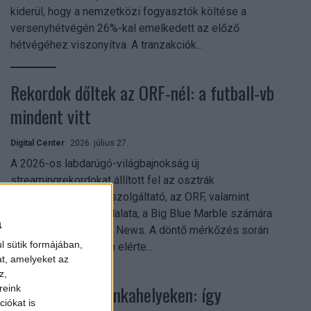
kiderül, hogy a nemzetközi fogyasztók költése a
versenyhétvégén 26%-kal emelkedett az előző
hétvégéhez viszonyítva. A tranzakciók...
Rekordok dőltek az ORF-nél: a futball-vb
mindent vitt
Digital Center
2026. július 27.
A 2026-os labdarúgó-világbajnokság új
streamingrekordokat állított fel az osztrák
közszolgálati műsorszolgáltató, az ORF, valamint
technológiai leányvállalata, a Big Blue Marble számára
a
– írja a Broadband TV News. A döntő mérkőzés során
l sütik formájában,
az átlagos nézőszám elérte...
at, amelyeket az
z,
Shadow AI a munkahelyeken: így
reink
iókat is