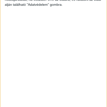
alján található "Adatvédelem" gombra.
Még több podcast
DIGITAL CENTER
Itthon is népszerűek a Samsung kihajtható
mobiljai
Digital Center
2026. augusztus 3.
A Samsung Electronics július 22-én bemutatott legújabb
kihajtható készülékei – a Galaxy Z Fold8, a Galaxy Z Fold8
Ultra és a Galaxy Z Flip8 – iránti érdeklődés a magyar
piacon is felülmúlja a korábbi...