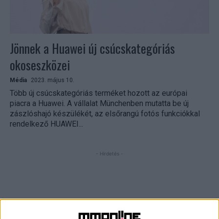
Jönnek a Huawei új csúcskategóriás
okoseszközei
Média
2023. május 10.
Több új csúcskategóriás terméket hozott az európai
piacra a Huawei. A vállalat Münchenben mutatta be új
zászlóshajó készülékét, az elsőrangú fotós funkciókkal
rendelkező HUAWEI...
- Hirdetés -