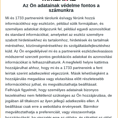
Az Ön adatainak védelme fontos a
számunkra
A RADIOCAFÉN
Mi és 1733 partnereink tárolunk és/vagy férünk hozzá
információkhoz egy eszközön, például sütik formájában, és
személyes adatokat dolgozunk fel, például egyedi azonosítókat
és standard információkat, amelyeket az eszköz személyre
szabott hirdetésekhez és tartalomhoz, hirdetések és tartalmak
méréséhez, közönségmérésekhez és szolgáltatásfejlesztéshez
küld.
Az Ön engedélyével mi és a partnereink eszközleolvasásos
módszerrel szerzett pontos geolokációs adatokat és azonosítási
információkat is felhasználhatunk. A megfelelő helyre kattintva
hozzájárulhat ahhoz, hogy mi és a 1733 partnereink a fent
leírtak szerint adatkezelést végezzünk. Másik lehetőségként a
hozzájárulás megadása vagy elutasítása előtt részletesebb
Korábbi adások
információkhoz juthat, és megváltoztathatja beállításait.
A rovat támogatói:
Felhívjuk figyelmét, hogy személyes adatainak bizonyos
kezeléséhez nem feltétlenül szükséges az Ön hozzájárulása, de
jogában áll tiltakozni az ilyen jellegű adatkezelés ellen. A
beállításai csak erre a weboldalra érvényesek. Bármikor
megváltoztathatja a preferenciáit, vagy visszavonhatja
hozzájárulását, ha visszatér erre az oldalra, és rákattint az oldal