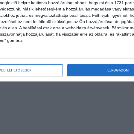
megfelelő helyre kattintva hozzájárulhat ahhoz, hogy mi és a 1731 partne
 végezzünk. Másik lehetőségként a hozzájárulás megadása vagy elutasí
iókhoz juthat, és megváltoztathatja beállításait.
Felhívjuk figyelmét, 
ezeléséhez nem feltétlenül szükséges az Ön hozzájárulása, de jogában 
zelés ellen. A beállításai csak erre a weboldalra érvényesek. Bármikor m
isszavonhatja hozzájárulását, ha visszatér erre az oldalra, és rákattint a
lem" gombra.
ÁBBI LEHETŐSÉGEK
ELFOGADOM