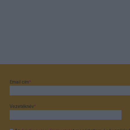
Email cím
*
Vezetéknév
*