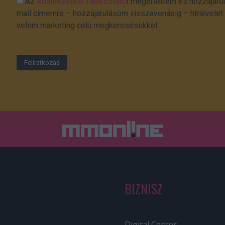
Az
Adatkezelési Tájékoztató
t megértettem és hozzájárul
mail címemre – hozzájárulásom visszavonásig – hírlevelet k
velem marketing célú megkeresésekkel.
BIZNISZ
Digital Center