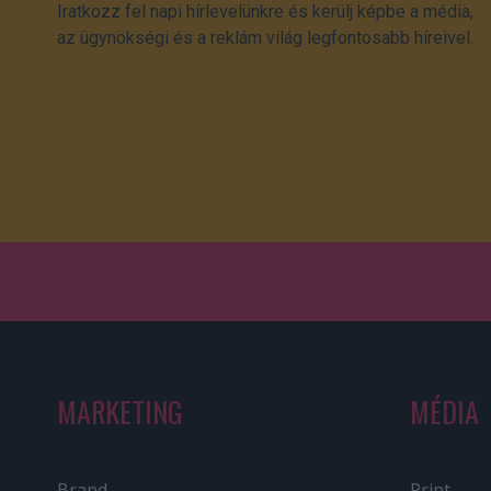
Iratkozz fel napi hírlevelünkre és kerülj képbe a média,
az ügynökségi és a reklám világ legfontosabb híreivel.
MARKETING
MÉDIA
Brand
Print