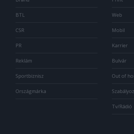
BTL
Web
CSR
Mobil
PR
Karrier
Reklám
Bulvár
Sportbiznisz
Out of h
Országmárka
Szabályo
Tv/Rádió