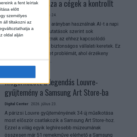
szerezhetik vissza a cégek a kontrollt
reink a fent leírtak
tása előtt
Digital Center
2026. július 24.
hogy személyes
áll tiltakozni az
A munkavállalók nagy arányban használnak AI-t a napi
egváltoztathatja a
munkában, ám friss kutatások szerint sok
z oldal alján
szervezetnél hiányoznak az ehhez kapcsolódó
világos irányelvek és biztonságos vállalati keretek. Ez
különösen ott jelenthet problémát, ahol érzékeny
üzleti információkkal...
Megérkezett a legendás Louvre-
gyűjtemény a Samsung Art Store-ba
Digital Center
2026. július 23.
A párizsi Louvre gyűjteményének 34 új műalkotása
most először csatlakozik a Samsung Art Store-hoz.
Ezzel a világ egyik leghíresebb múzeumának
összesen már 51 remekműve elérhető a Samsung