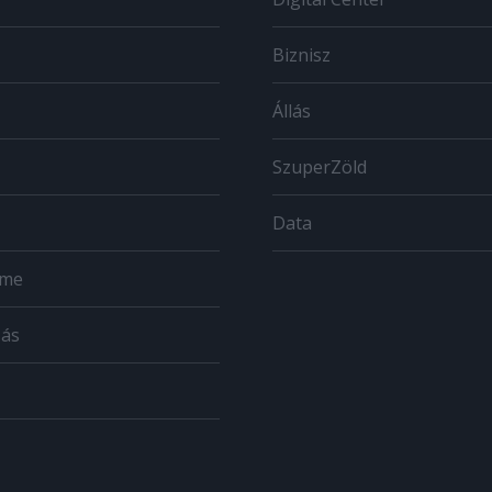
Biznisz
Állás
SzuperZöld
Data
ome
zás