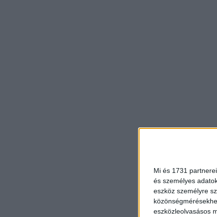
Mi és 1731 partnerei
és személyes adatoka
eszköz személyre sz
közönségmérésekhez 
eszközleolvasásos mó