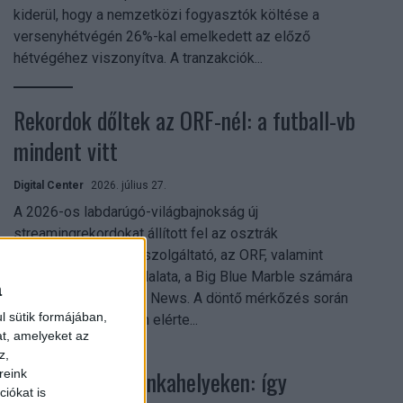
kiderül, hogy a nemzetközi fogyasztók költése a
versenyhétvégén 26%-kal emelkedett az előző
hétvégéhez viszonyítva. A tranzakciók...
Rekordok dőltek az ORF-nél: a futball-vb
mindent vitt
Digital Center
2026. július 27.
A 2026-os labdarúgó-világbajnokság új
streamingrekordokat állított fel az osztrák
közszolgálati műsorszolgáltató, az ORF, valamint
technológiai leányvállalata, a Big Blue Marble számára
a
– írja a Broadband TV News. A döntő mérkőzés során
l sütik formájában,
az átlagos nézőszám elérte...
at, amelyeket az
z,
Shadow AI a munkahelyeken: így
reink
iókat is