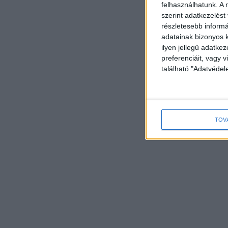
felhasználhatunk. A 
szerint adatkezelést
részletesebb informác
adatainak bizonyos k
ilyen jellegű adatke
preferenciáit, vagy v
található "Adatvéde
TOV