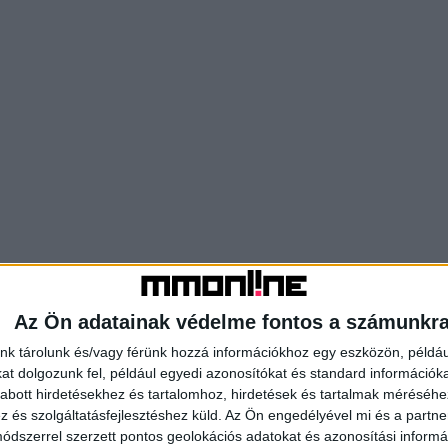
Az Ön adatainak védelme fontos a számunkr
nk tárolunk és/vagy férünk hozzá információkhoz egy eszközön, példáu
t dolgozunk fel, például egyedi azonosítókat és standard információk
abott hirdetésekhez és tartalomhoz, hirdetések és tartalmak méréséhe
és szolgáltatásfejlesztéshez küld.
Az Ön engedélyével mi és a partne
dszerrel szerzett pontos geolokációs adatokat és azonosítási informác