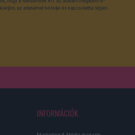
ok, hogy a MédiaHírek Kft. az általam megadott e-
üldjön, az adataimat kezelje és kapcsolatba lépjen
INFORMÁCIÓK
Marketing & Média magazin