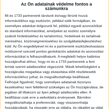
Az Ön adatainak védelme fontos a
A RADIOCAFÉN
számunkra
Mi és 1733 partnereink tárolunk és/vagy férünk hozzá
információkhoz egy eszközön, például sütik formájában, és
személyes adatokat dolgozunk fel, például egyedi azonosítókat
és standard információkat, amelyeket az eszköz személyre
szabott hirdetésekhez és tartalomhoz, hirdetések és tartalmak
méréséhez, közönségmérésekhez és szolgáltatásfejlesztéshez
küld.
Az Ön engedélyével mi és a partnereink eszközleolvasásos
módszerrel szerzett pontos geolokációs adatokat és azonosítási
információkat is felhasználhatunk. A megfelelő helyre kattintva
hozzájárulhat ahhoz, hogy mi és a 1733 partnereink a fent
leírtak szerint adatkezelést végezzünk. Másik lehetőségként a
Korábbi adások
hozzájárulás megadása vagy elutasítása előtt részletesebb
információkhoz juthat, és megváltoztathatja beállításait.
A rovat támogatói:
Felhívjuk figyelmét, hogy személyes adatainak bizonyos
kezeléséhez nem feltétlenül szükséges az Ön hozzájárulása, de
jogában áll tiltakozni az ilyen jellegű adatkezelés ellen. A
beállításai csak erre a weboldalra érvényesek. Bármikor
megváltoztathatja a preferenciáit, vagy visszavonhatja
hozzájárulását, ha visszatér erre az oldalra, és rákattint az oldal