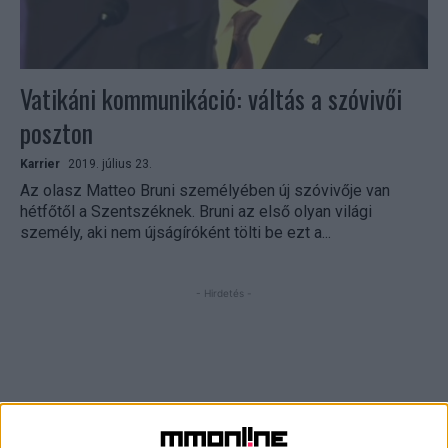
Vatikáni kommunikáció: váltás a szóvivői
poszton
Karrier
2019. július 23.
Az olasz Matteo Bruni személyében új szóvivője van
hétfőtől a Szentszéknek. Bruni az első olyan világi
személy, aki nem újságíróként tölti be ezt a...
- Hirdetés -