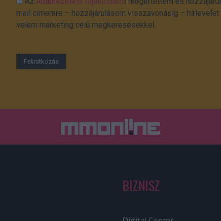
Az
Adatkezelési Tájékoztató
t megértettem és hozzájárul
mail címemre – hozzájárulásom visszavonásig – hírlevelet k
velem marketing célú megkeresésekkel.
BIZNISZ
Digital Center