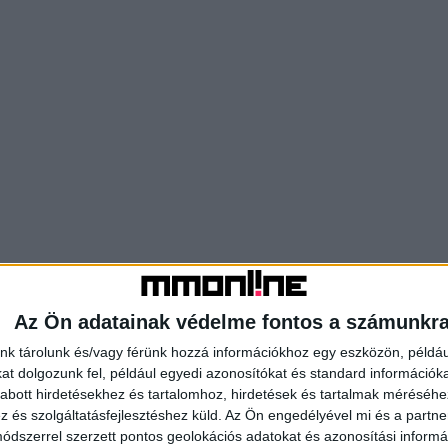
Az Ön adatainak védelme fontos a számunkr
nk tárolunk és/vagy férünk hozzá információkhoz egy eszközön, példáu
t dolgozunk fel, például egyedi azonosítókat és standard információk
abott hirdetésekhez és tartalomhoz, hirdetések és tartalmak méréséhe
és szolgáltatásfejlesztéshez küld.
Az Ön engedélyével mi és a partne
dszerrel szerzett pontos geolokációs adatokat és azonosítási informác