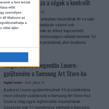
szerezhetik vissza a cégek a kontrollt
reink a fent leírtak
tása előtt
Digital Center
2026. július 24.
hogy személyes
áll tiltakozni az
A munkavállalók nagy arányban használnak AI-t a napi
egváltoztathatja a
munkában, ám friss kutatások szerint sok
z oldal alján
szervezetnél hiányoznak az ehhez kapcsolódó
világos irányelvek és biztonságos vállalati keretek. Ez
különösen ott jelenthet problémát, ahol érzékeny
üzleti információkkal...
Megérkezett a legendás Louvre-
gyűjtemény a Samsung Art Store-ba
Digital Center
2026. július 23.
A párizsi Louvre gyűjteményének 34 új műalkotása
most először csatlakozik a Samsung Art Store-hoz.
Ezzel a világ egyik leghíresebb múzeumának
összesen már 51 remekműve elérhető a Samsung