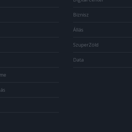
Biznisz
Állás
SzuperZöld
Data
ome
zás