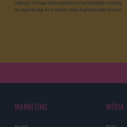
Iratkozz fel napi hírlevelünkre és kerülj képbe a média,
az ügynökségi és a reklám világ legfontosabb híreivel.
MARKETING
MÉDIA
Brand
Print