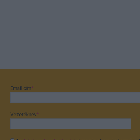
Email cím
*
Vezetéknév
*