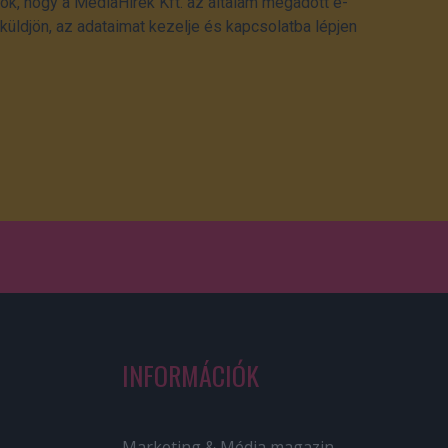
ok, hogy a MédiaHírek Kft. az általam megadott e-
üldjön, az adataimat kezelje és kapcsolatba lépjen
INFORMÁCIÓK
Marketing & Média magazin