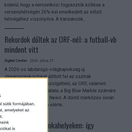
kiderül, hogy a nemzetközi fogyasztók költése a
versenyhétvégén 26%-kal emelkedett az előző
hétvégéhez viszonyítva. A tranzakciók...
Rekordok dőltek az ORF-nél: a futball-vb
mindent vitt
Digital Center
2026. július 27.
A 2026-os labdarúgó-világbajnokság új
streamingrekordokat állított fel az osztrák
közszolgálati műsorszolgáltató, az ORF, valamint
technológiai leányvállalata, a Big Blue Marble számára
a
– írja a Broadband TV News. A döntő mérkőzés során
l sütik formájában,
az átlagos nézőszám elérte...
at, amelyeket az
z,
Shadow AI a munkahelyeken: így
reink
iókat is