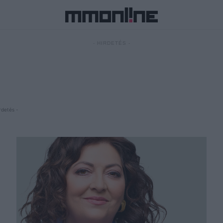
- HIRDETÉS -
rdetés -