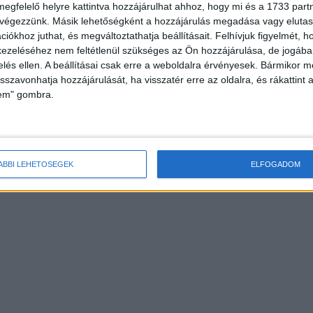
megfelelő helyre kattintva hozzájárulhat ahhoz, hogy mi és a 1733 partne
 végezzünk. Másik lehetőségként a hozzájárulás megadása vagy elutasí
iókhoz juthat, és megváltoztathatja beállításait.
Felhívjuk figyelmét, 
ezeléséhez nem feltétlenül szükséges az Ön hozzájárulása, de jogában 
zelés ellen. A beállításai csak erre a weboldalra érvényesek. Bármikor m
isszavonhatja hozzájárulását, ha visszatér erre az oldalra, és rákattint a
lem" gombra.
ÁBBI LEHETŐSÉGEK
ELFOGADOM