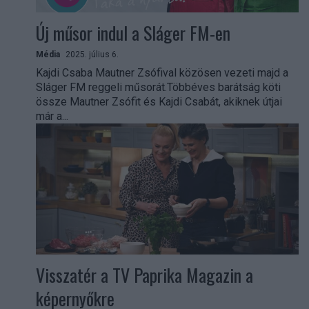
Új műsor indul a Sláger FM-en
Média
2025. július 6.
Kajdi Csaba Mautner Zsófival közösen vezeti majd a
Sláger FM reggeli műsorát.Többéves barátság köti
össze Mautner Zsófit és Kajdi Csabát, akiknek útjai
már a...
Visszatér a TV Paprika Magazin a
képernyőkre