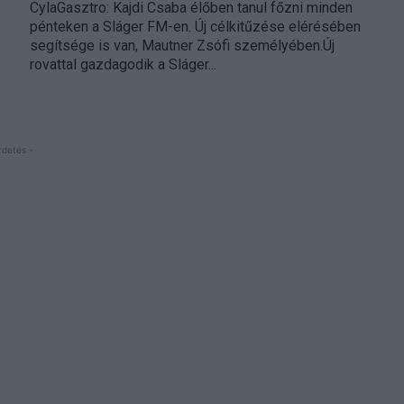
CylaGasztro: Kajdi Csaba élőben tanul főzni minden
pénteken a Sláger FM-en. Új célkitűzése elérésében
segítsége is van, Mautner Zsófi személyében.Új
rovattal gazdagodik a Sláger...
rdetés -