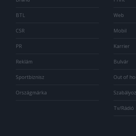
BTL
Web
CSR
Mobil
PR
Karrier
Reklám
Bulvár
Sportbiznisz
Out of h
Országmárka
Szabályo
Tv/Rádió