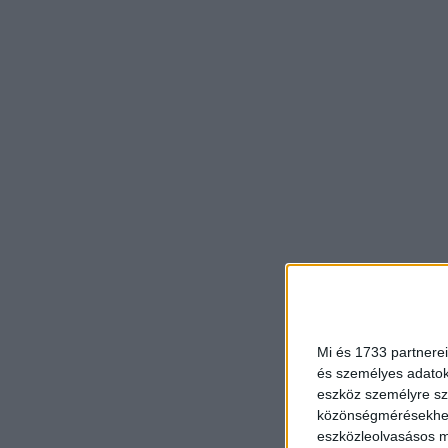
Mi és 1733 partnerei
és személyes adatoka
eszköz személyre sz
közönségmérésekhez 
eszközleolvasásos mó