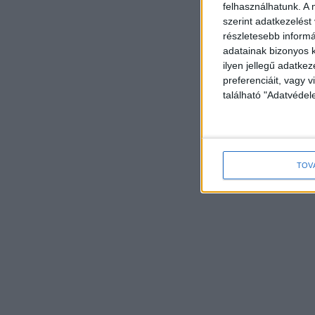
felhasználhatunk. A 
szerint adatkezelést
részletesebb informác
adatainak bizonyos k
ilyen jellegű adatke
preferenciáit, vagy v
található "Adatvéde
TOV