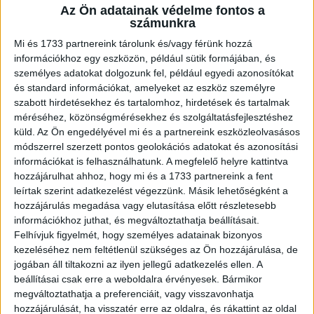
Az Ön adatainak védelme fontos a
A RADIOCAFÉN
számunkra
Mi és 1733 partnereink tárolunk és/vagy férünk hozzá
információkhoz egy eszközön, például sütik formájában, és
személyes adatokat dolgozunk fel, például egyedi azonosítókat
és standard információkat, amelyeket az eszköz személyre
szabott hirdetésekhez és tartalomhoz, hirdetések és tartalmak
méréséhez, közönségmérésekhez és szolgáltatásfejlesztéshez
küld.
Az Ön engedélyével mi és a partnereink eszközleolvasásos
módszerrel szerzett pontos geolokációs adatokat és azonosítási
információkat is felhasználhatunk. A megfelelő helyre kattintva
hozzájárulhat ahhoz, hogy mi és a 1733 partnereink a fent
Korábbi adások
leírtak szerint adatkezelést végezzünk. Másik lehetőségként a
hozzájárulás megadása vagy elutasítása előtt részletesebb
A rovat támogatói:
információkhoz juthat, és megváltoztathatja beállításait.
Felhívjuk figyelmét, hogy személyes adatainak bizonyos
kezeléséhez nem feltétlenül szükséges az Ön hozzájárulása, de
jogában áll tiltakozni az ilyen jellegű adatkezelés ellen. A
beállításai csak erre a weboldalra érvényesek. Bármikor
megváltoztathatja a preferenciáit, vagy visszavonhatja
hozzájárulását, ha visszatér erre az oldalra, és rákattint az oldal