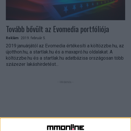
Tovább bővült az Evomedia portfóliója
Reklám
2019. február 5.
2019 januárjától az Evomedia értékesíti a költözzbe.hu, az
újotthon.hu, a startlak.hu és a maxapró.hu oldalakat. A
költözzbe.hu és a startlak.hu adatbázisa országosan több
százezer lakáshirdetést...
- Hirdetés -