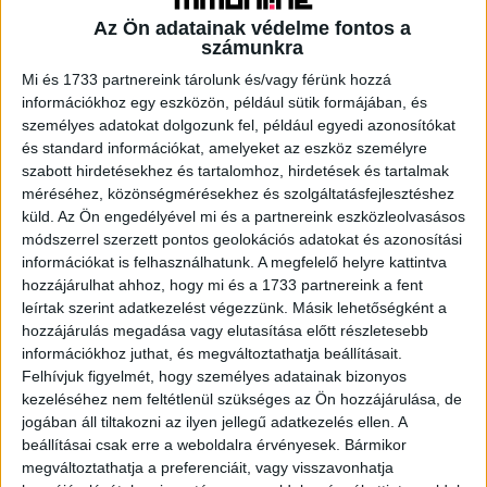
Az Ön adatainak védelme fontos a
számunkra
Mi és 1733 partnereink tárolunk és/vagy férünk hozzá
A RADIOCAFÉN
információkhoz egy eszközön, például sütik formájában, és
személyes adatokat dolgozunk fel, például egyedi azonosítókat
és standard információkat, amelyeket az eszköz személyre
szabott hirdetésekhez és tartalomhoz, hirdetések és tartalmak
méréséhez, közönségmérésekhez és szolgáltatásfejlesztéshez
küld.
Az Ön engedélyével mi és a partnereink eszközleolvasásos
módszerrel szerzett pontos geolokációs adatokat és azonosítási
információkat is felhasználhatunk. A megfelelő helyre kattintva
hozzájárulhat ahhoz, hogy mi és a 1733 partnereink a fent
leírtak szerint adatkezelést végezzünk. Másik lehetőségként a
hozzájárulás megadása vagy elutasítása előtt részletesebb
információkhoz juthat, és megváltoztathatja beállításait.
Korábbi adások
Felhívjuk figyelmét, hogy személyes adatainak bizonyos
kezeléséhez nem feltétlenül szükséges az Ön hozzájárulása, de
A rovat támogatói:
jogában áll tiltakozni az ilyen jellegű adatkezelés ellen. A
beállításai csak erre a weboldalra érvényesek. Bármikor
megváltoztathatja a preferenciáit, vagy visszavonhatja