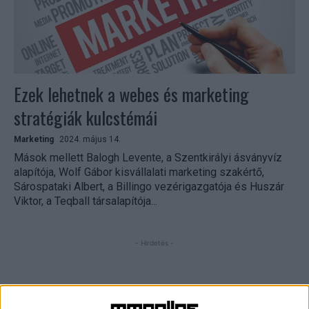
Ezek lehetnek a webes és marketing
stratégiák kulcstémái
Marketing
2024. május 14.
Mások mellett Balogh Levente, a Szentkirályi ásványvíz
alapítója, Wolf Gábor kisvállalati marketing szakértő,
Sárospataki Albert, a Billingo vezérigazgatója és Huszár
Viktor, a Teqball társalapítója...
- Hirdetés -