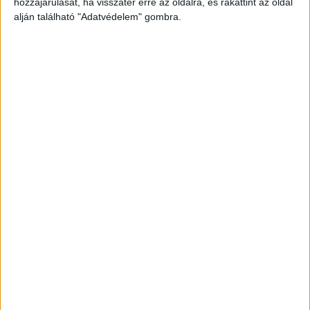
hozzájárulását, ha visszatér erre az oldalra, és rákattint az oldal
alján található "Adatvédelem" gombra.
Még több podcast
DIGITAL CENTER
Itthon is népszerűek a Samsung kihajtható
mobiljai
Digital Center
2026. augusztus 3.
A Samsung Electronics július 22-én bemutatott legújabb
kihajtható készülékei – a Galaxy Z Fold8, a Galaxy Z Fold8