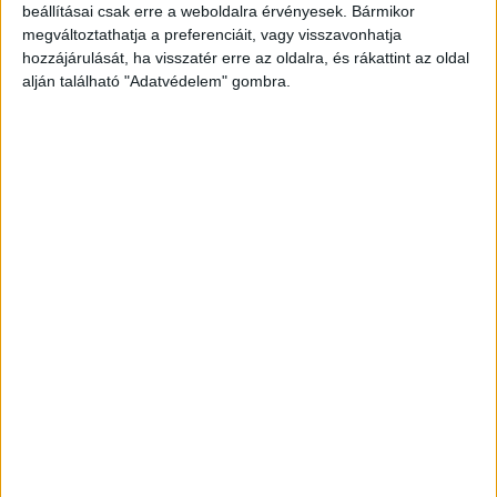
beállításai csak erre a weboldalra érvényesek. Bármikor
megváltoztathatja a preferenciáit, vagy visszavonhatja
hozzájárulását, ha visszatér erre az oldalra, és rákattint az oldal
alján található "Adatvédelem" gombra.
Korábbi adások
A rovat támogatói: