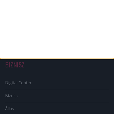
Bulvár
Out of home
Szabályozás
Tv/Rádió
BIZNISZ
Digital Center
Biznisz
Állás