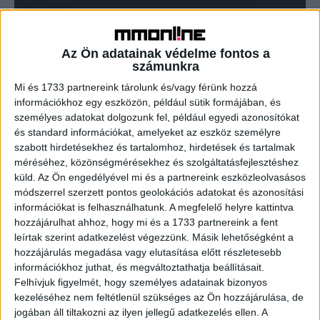
Reklámügynökségeket választott a K&H
Az Ön adatainak védelme fontos a
Reklám
2017. augusztus 7.
számunkra
Megvannak a K&H reklámügynökségi tenderének
Mi és 1733 partnereink tárolunk és/vagy férünk hozzá
nyertesei, a Laboratory Group és a McCann Budapest
információkhoz egy eszközön, például sütik formájában, és
készítheti mostantól a bank új reklámjait. A K&H még
személyes adatokat dolgozunk fel, például egyedi azonosítókat
tavaly decemberben...
és standard információkat, amelyeket az eszköz személyre
szabott hirdetésekhez és tartalomhoz, hirdetések és tartalmak
méréséhez, közönségmérésekhez és szolgáltatásfejlesztéshez
- Hirdetés -
küld.
Az Ön engedélyével mi és a partnereink eszközleolvasásos
módszerrel szerzett pontos geolokációs adatokat és azonosítási
információkat is felhasználhatunk. A megfelelő helyre kattintva
hozzájárulhat ahhoz, hogy mi és a 1733 partnereink a fent
leírtak szerint adatkezelést végezzünk. Másik lehetőségként a
hozzájárulás megadása vagy elutasítása előtt részletesebb
információkhoz juthat, és megváltoztathatja beállításait.
Felhívjuk figyelmét, hogy személyes adatainak bizonyos
kezeléséhez nem feltétlenül szükséges az Ön hozzájárulása, de
A RADIOCAFÉN
jogában áll tiltakozni az ilyen jellegű adatkezelés ellen. A