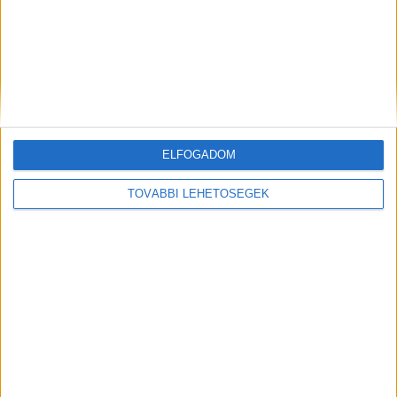
ELFOGADOM
Hírlevél
TOVÁBBI LEHETŐSÉGEK
feliratkozás
Iratkozz fel napi hírlevelünkre és kerülj képbe a média, az
ügynökségi és a reklám világ legfontosabb híreivel.
Email cím
*