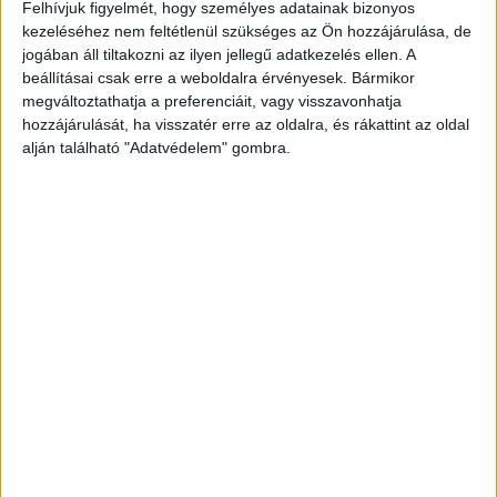
Magazinműsorral erősít a Spektrum Home
Felhívjuk figyelmét, hogy személyes adatainak bizonyos
kezeléséhez nem feltétlenül szükséges az Ön hozzájárulása, de
Tv/Rádió
2021. március 19.
jogában áll tiltakozni az ilyen jellegű adatkezelés ellen. A
Március 20-tól állandó hétvégi magazinműsort tűz
beállításai csak erre a weboldalra érvényesek. Bármikor
műsorára a Spektrum Home, melynek műsorvezetői
megváltoztathatja a preferenciáit, vagy visszavonhatja
Havas Dóra és McMenemy Márk lesznek. Hasonló, akkor
hozzájárulását, ha visszatér erre az oldalra, és rákattint az oldal
még csak az adventi szezonra...
alján található "Adatvédelem" gombra.
- Hirdetés -
A RADIOCAFÉN