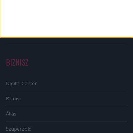
Out of home
Szabályozás
Tv/Rádió
BIZNISZ
Digital Center
Biznisz
Állás
SzuperZöld