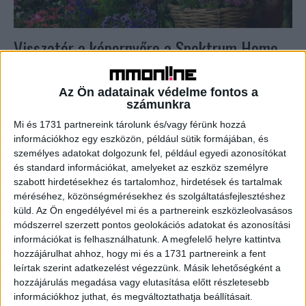
Visszatér a képernyőre a Spektrum Home
sorozata
Az Ön adatainak védelme fontos a
Média
2023. szeptember 14.
számunkra
Több mint 10 év elteltével új felállásban tér vissza a
képernyőre a Green Team, vagyis a Spektrum Home saját
Mi és 1731 partnereink tárolunk és/vagy férünk hozzá
gyártású kertészkedős műsora. McMenemy Márk...
információkhoz egy eszközön, például sütik formájában, és
személyes adatokat dolgozunk fel, például egyedi azonosítókat
és standard információkat, amelyeket az eszköz személyre
szabott hirdetésekhez és tartalomhoz, hirdetések és tartalmak
méréséhez, közönségmérésekhez és szolgáltatásfejlesztéshez
küld.
Az Ön engedélyével mi és a partnereink eszközleolvasásos
módszerrel szerzett pontos geolokációs adatokat és azonosítási
információkat is felhasználhatunk. A megfelelő helyre kattintva
hozzájárulhat ahhoz, hogy mi és a 1731 partnereink a fent
leírtak szerint adatkezelést végezzünk. Másik lehetőségként a
hozzájárulás megadása vagy elutasítása előtt részletesebb
információkhoz juthat, és megváltoztathatja beállításait.