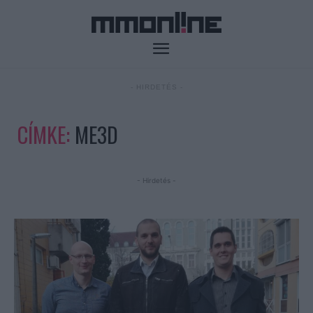
- HIRDETÉS -
CÍMKE:
ME3D
- Hirdetés -