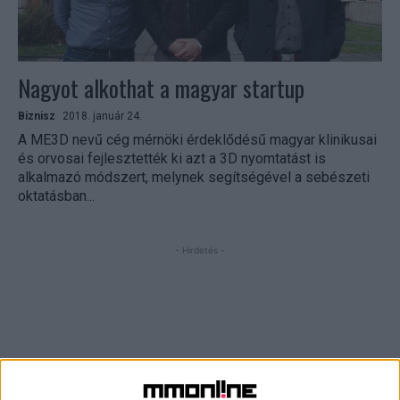
Nagyot alkothat a magyar startup
Biznisz
2018. január 24.
A ME3D nevű cég mérnöki érdeklődésű magyar klinikusai
és orvosai fejlesztették ki azt a 3D nyomtatást is
alkalmazó módszert, melynek segítségével a sebészeti
oktatásban...
- Hirdetés -