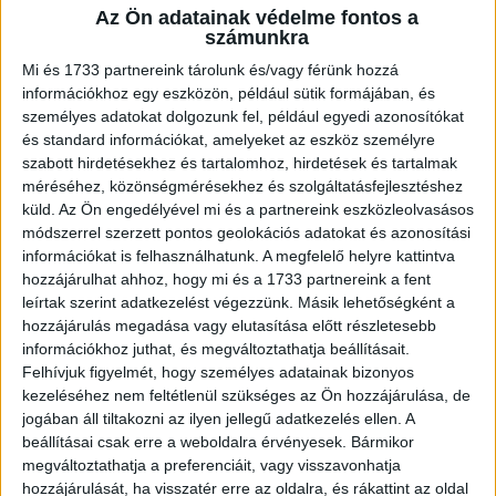
Az Ön adatainak védelme fontos a
A RADIOCAFÉN
számunkra
Mi és 1733 partnereink tárolunk és/vagy férünk hozzá
információkhoz egy eszközön, például sütik formájában, és
személyes adatokat dolgozunk fel, például egyedi azonosítókat
és standard információkat, amelyeket az eszköz személyre
szabott hirdetésekhez és tartalomhoz, hirdetések és tartalmak
méréséhez, közönségmérésekhez és szolgáltatásfejlesztéshez
küld.
Az Ön engedélyével mi és a partnereink eszközleolvasásos
módszerrel szerzett pontos geolokációs adatokat és azonosítási
információkat is felhasználhatunk. A megfelelő helyre kattintva
hozzájárulhat ahhoz, hogy mi és a 1733 partnereink a fent
Korábbi adások
leírtak szerint adatkezelést végezzünk. Másik lehetőségként a
hozzájárulás megadása vagy elutasítása előtt részletesebb
A rovat támogatói:
információkhoz juthat, és megváltoztathatja beállításait.
Felhívjuk figyelmét, hogy személyes adatainak bizonyos
kezeléséhez nem feltétlenül szükséges az Ön hozzájárulása, de
jogában áll tiltakozni az ilyen jellegű adatkezelés ellen. A
beállításai csak erre a weboldalra érvényesek. Bármikor
megváltoztathatja a preferenciáit, vagy visszavonhatja
hozzájárulását, ha visszatér erre az oldalra, és rákattint az oldal