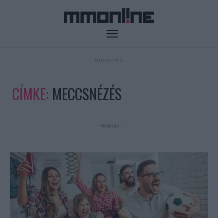
- HIRDETÉS -
CÍMKE:
MECCSNÉZÉS
- Hirdetés -