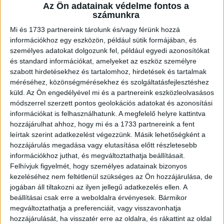
A RADIOCAFÉN
Az Ön adatainak védelme fontos a
számunkra
Mi és 1733 partnereink tárolunk és/vagy férünk hozzá
információkhoz egy eszközön, például sütik formájában, és
személyes adatokat dolgozunk fel, például egyedi azonosítókat
és standard információkat, amelyeket az eszköz személyre
szabott hirdetésekhez és tartalomhoz, hirdetések és tartalmak
méréséhez, közönségmérésekhez és szolgáltatásfejlesztéshez
küld.
Az Ön engedélyével mi és a partnereink eszközleolvasásos
módszerrel szerzett pontos geolokációs adatokat és azonosítási
információkat is felhasználhatunk. A megfelelő helyre kattintva
Korábbi adások
hozzájárulhat ahhoz, hogy mi és a 1733 partnereink a fent
leírtak szerint adatkezelést végezzünk. Másik lehetőségként a
A rovat támogatói:
hozzájárulás megadása vagy elutasítása előtt részletesebb
információkhoz juthat, és megváltoztathatja beállításait.
Felhívjuk figyelmét, hogy személyes adatainak bizonyos
kezeléséhez nem feltétlenül szükséges az Ön hozzájárulása, de
jogában áll tiltakozni az ilyen jellegű adatkezelés ellen. A
beállításai csak erre a weboldalra érvényesek. Bármikor
megváltoztathatja a preferenciáit, vagy visszavonhatja
hozzájárulását, ha visszatér erre az oldalra, és rákattint az oldal