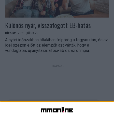
Különös nyár, visszafogott EB-hatás
Biznisz
2021. július 29.
A nyári időszakban általában felpörög a fogyasztás, és az
idei szezon előtt az elemzők azt várták, hogy a
vendéglátás újranyitása, a foci-Eb és az olimpia...
- Hirdetés -