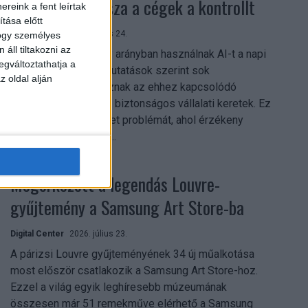
szerezhetik vissza a cégek a kontrollt
reink a fent leírtak
tása előtt
Digital Center
2026. július 24.
hogy személyes
áll tiltakozni az
A munkavállalók nagy arányban használnak AI-t a napi
egváltoztathatja a
munkában, ám friss kutatások szerint sok
z oldal alján
szervezetnél hiányoznak az ehhez kapcsolódó
világos irányelvek és biztonságos vállalati keretek. Ez
különösen ott jelenthet problémát, ahol érzékeny
üzleti információkkal...
Megérkezett a legendás Louvre-
gyűjtemény a Samsung Art Store-ba
Digital Center
2026. július 23.
A párizsi Louvre gyűjteményének 34 új műalkotása
most először csatlakozik a Samsung Art Store-hoz.
Ezzel a világ egyik leghíresebb múzeumának
összesen már 51 remekműve elérhető a Samsung