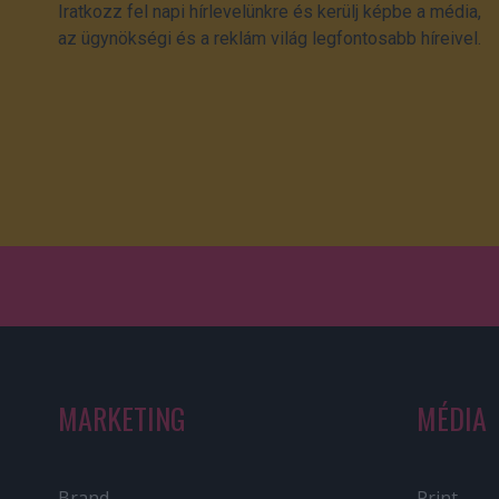
Iratkozz fel napi hírlevelünkre és kerülj képbe a média,
az ügynökségi és a reklám világ legfontosabb híreivel.
MARKETING
MÉDIA
Brand
Print