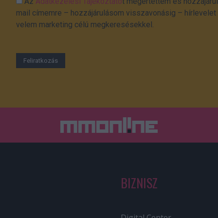
Az
Adatkezelési Tájékoztató
t megértettem és hozzájárul
mail címemre – hozzájárulásom visszavonásig – hírlevelet k
velem marketing célú megkeresésekkel.
BIZNISZ
Digital Center