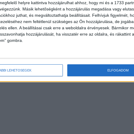
megfelelő helyre kattintva hozzájárulhat ahhoz, hogy mi és a 1733 partne
 végezzünk. Másik lehetőségként a hozzájárulás megadása vagy elutasí
iókhoz juthat, és megváltoztathatja beállításait.
Felhívjuk figyelmét, 
ezeléséhez nem feltétlenül szükséges az Ön hozzájárulása, de jogában 
zelés ellen. A beállításai csak erre a weboldalra érvényesek. Bármikor m
isszavonhatja hozzájárulását, ha visszatér erre az oldalra, és rákattint a
lem" gombra.
ÁBBI LEHETŐSÉGEK
ELFOGADOM