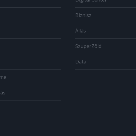
Biznisz
Állás
SzuperZöld
Data
ome
zás