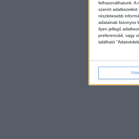
felhasználhatunk. A 
szerint adatkezelést
részletesebb informác
adatainak bizonyos k
ilyen jellegű adatke
preferenciáit, vagy v
található "Adatvéde
TOV