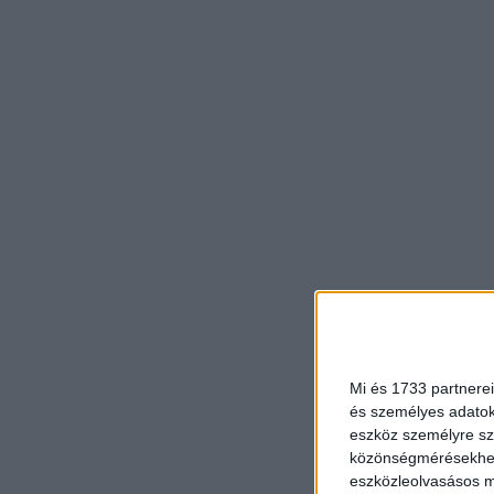
Mi és 1733 partnerei
és személyes adatoka
eszköz személyre sz
közönségmérésekhez 
eszközleolvasásos mó