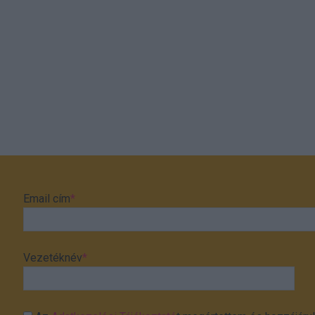
Email cím
*
Vezetéknév
*