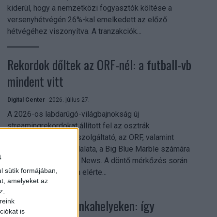
kiderül, hogy a nemzetközi fogyasztók költése a
versenyhétvégén 26%-kal emelkedett az előző
hétvégéhez viszonyítva. A tranzakciók...
Rekordok dőltek az ORF-nél: a futball-vb
mindent vitt
Digital Center
2026. július 27.
A 2026-os labdarúgó-világbajnokság új
streamingrekordokat állított fel az osztrák
közszolgálati műsorszolgáltató, az ORF, valamint
technológiai leányvállalata, a Big Blue Marble számára
a
– írja a Broadband TV News. A döntő mérkőzés során
l sütik formájában,
az átlagos nézőszám elérte...
at, amelyeket az
z,
Shadow AI a munkahelyeken: így
reink
iókat is