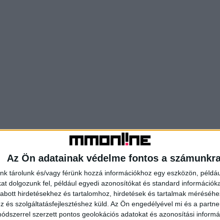
Az Ön adatainak védelme fontos a számunkr
nk tárolunk és/vagy férünk hozzá információkhoz egy eszközön, példáu
t dolgozunk fel, például egyedi azonosítókat és standard információk
abott hirdetésekhez és tartalomhoz, hirdetések és tartalmak méréséhe
és szolgáltatásfejlesztéshez küld.
Az Ön engedélyével mi és a partne
dszerrel szerzett pontos geolokációs adatokat és azonosítási informác