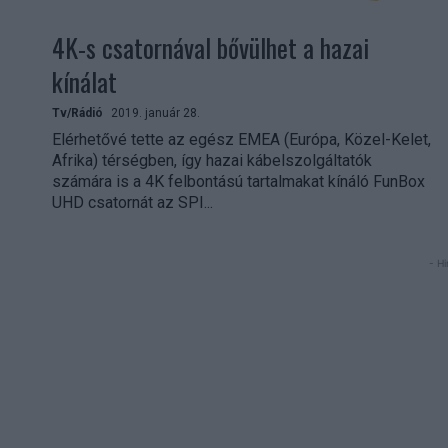
4K-s csatornával bővülhet a hazai
kínálat
Tv/Rádió
2019. január 28.
Elérhetővé tette az egész EMEA (Európa, Közel-Kelet,
Afrika) térségben, így hazai kábelszolgáltatók
számára is a 4K felbontású tartalmakat kínáló FunBox
UHD csatornát az SPI...
- Hi