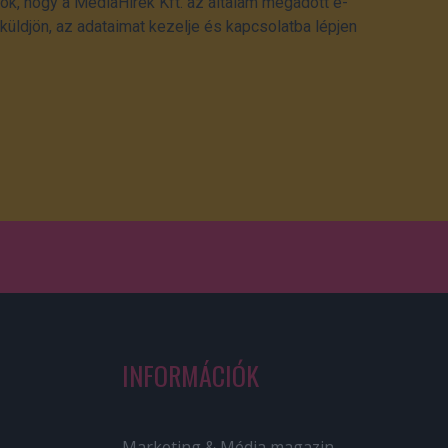
ok, hogy a MédiaHírek Kft. az általam megadott e-
üldjön, az adataimat kezelje és kapcsolatba lépjen
INFORMÁCIÓK
Marketing & Média magazin