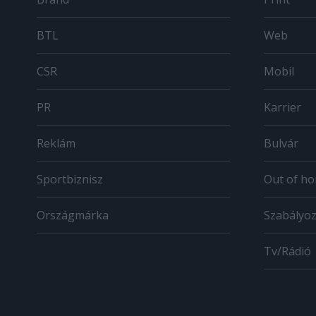
BTL
Web
CSR
Mobil
PR
Karrier
Reklám
Bulvár
Sportbiznisz
Out of h
Országmárka
Szabályo
Tv/Rádió