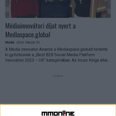
Médiainnovátori díjat nyert a
Mediaspace.global
Média
2024. február 22.
A Media Innovator Awards a Mediaspace.globalt hirdette
ki győztesnek a „Best B2B Social Media Platform
Innovation 2023 – UK” kategóriában. Az Incze Kinga által...
- Hirdetés -