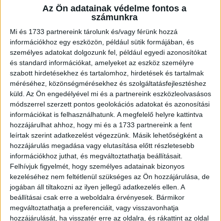
Az Ön adatainak védelme fontos a
A RADIOCAFÉN
számunkra
Mi és 1733 partnereink tárolunk és/vagy férünk hozzá
információkhoz egy eszközön, például sütik formájában, és
személyes adatokat dolgozunk fel, például egyedi azonosítókat
és standard információkat, amelyeket az eszköz személyre
szabott hirdetésekhez és tartalomhoz, hirdetések és tartalmak
méréséhez, közönségmérésekhez és szolgáltatásfejlesztéshez
küld.
Az Ön engedélyével mi és a partnereink eszközleolvasásos
módszerrel szerzett pontos geolokációs adatokat és azonosítási
információkat is felhasználhatunk. A megfelelő helyre kattintva
hozzájárulhat ahhoz, hogy mi és a 1733 partnereink a fent
leírtak szerint adatkezelést végezzünk. Másik lehetőségként a
Korábbi adások
hozzájárulás megadása vagy elutasítása előtt részletesebb
információkhoz juthat, és megváltoztathatja beállításait.
A rovat támogatói:
Felhívjuk figyelmét, hogy személyes adatainak bizonyos
kezeléséhez nem feltétlenül szükséges az Ön hozzájárulása, de
jogában áll tiltakozni az ilyen jellegű adatkezelés ellen. A
beállításai csak erre a weboldalra érvényesek. Bármikor
megváltoztathatja a preferenciáit, vagy visszavonhatja
hozzájárulását, ha visszatér erre az oldalra, és rákattint az oldal