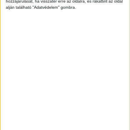
hozzájárulását, ha visszatér erre az oldalra, és rákattint az oldal
alján található "Adatvédelem" gombra.
Még több podcast
DIGITAL CENTER
Molnár Martin jogsit szerez, Szilágyi Áron
kéziseknek szurkol
Digital Center
2026. augusztus 9.
A One Magyarország online videósorozatának második
évadában a támogatott sportolók és csapatok ismét
kilépnek a komfortzónájukból: vizsgáznak, meccset