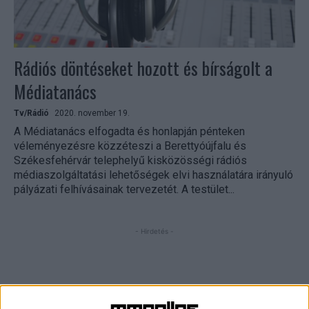
Rádiós döntéseket hozott és bírságolt a
Médiatanács
Tv/Rádió
2020. november 19.
A Médiatanács elfogadta és honlapján pénteken
véleményezésre közzéteszi a Berettyóújfalu és
Székesfehérvár telephelyű kisközösségi rádiós
médiaszolgáltatási lehetőségek elvi használatára irányuló
pályázati felhívásainak tervezetét. A testület...
- Hirdetés -