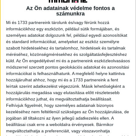
Az Ön adatainak védelme fontos a
számunkra
A RADIOCAFÉN
Mi és 1733 partnereink tárolunk és/vagy férünk hozzá
információkhoz egy eszközön, például sütik formájában, és
személyes adatokat dolgozunk fel, például egyedi azonosítókat
és standard információkat, amelyeket az eszköz személyre
szabott hirdetésekhez és tartalomhoz, hirdetések és tartalmak
méréséhez, közönségmérésekhez és szolgáltatásfejlesztéshez
küld.
Az Ön engedélyével mi és a partnereink eszközleolvasásos
módszerrel szerzett pontos geolokációs adatokat és azonosítási
információkat is felhasználhatunk. A megfelelő helyre kattintva
hozzájárulhat ahhoz, hogy mi és a 1733 partnereink a fent
leírtak szerint adatkezelést végezzünk. Másik lehetőségként a
hozzájárulás megadása vagy elutasítása előtt részletesebb
Korábbi adások
információkhoz juthat, és megváltoztathatja beállításait.
Felhívjuk figyelmét, hogy személyes adatainak bizonyos
A rovat támogatói:
kezeléséhez nem feltétlenül szükséges az Ön hozzájárulása, de
jogában áll tiltakozni az ilyen jellegű adatkezelés ellen. A
beállításai csak erre a weboldalra érvényesek. Bármikor
megváltoztathatja a preferenciáit, vagy visszavonhatja