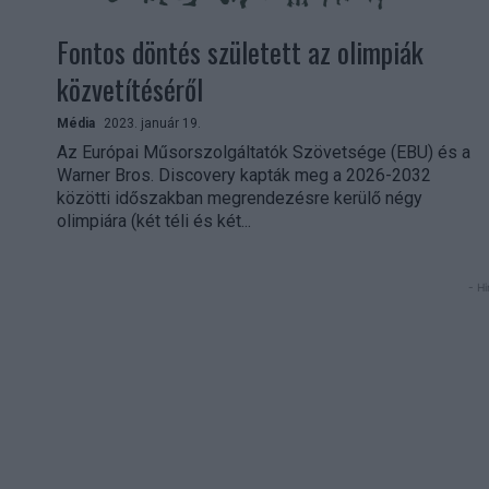
Fontos döntés született az olimpiák
közvetítéséről
Média
2023. január 19.
Az Európai Műsorszolgáltatók Szövetsége (EBU) és a
Warner Bros. Discovery kapták meg a 2026-2032
közötti időszakban megrendezésre kerülő négy
olimpiára (két téli és két...
- Hi