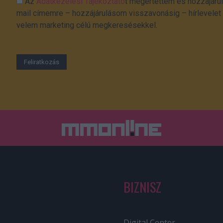
Az
Adatkezelési Tájékoztató
t megértettem és hozzájárul
mail címemre – hozzájárulásom visszavonásig – hírlevelet k
velem marketing célú megkeresésekkel.
BIZNISZ
Digital Center