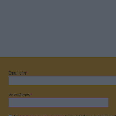
Email cím
*
Vezetéknév
*