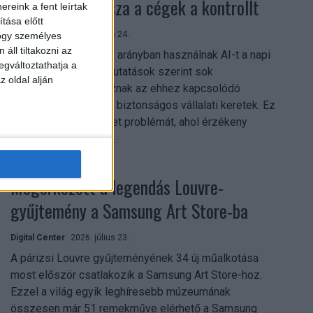
szerezhetik vissza a cégek a kontrollt
reink a fent leírtak
tása előtt
Digital Center
2026. július 24.
hogy személyes
áll tiltakozni az
A munkavállalók nagy arányban használnak AI-t a napi
egváltoztathatja a
munkában, ám friss kutatások szerint sok
z oldal alján
szervezetnél hiányoznak az ehhez kapcsolódó
világos irányelvek és biztonságos vállalati keretek. Ez
különösen ott jelenthet problémát, ahol érzékeny
üzleti információkkal...
Megérkezett a legendás Louvre-
gyűjtemény a Samsung Art Store-ba
Digital Center
2026. július 23.
A párizsi Louvre gyűjteményének 34 új műalkotása
most először csatlakozik a Samsung Art Store-hoz.
Ezzel a világ egyik leghíresebb múzeumának
összesen már 51 remekműve elérhető a Samsung