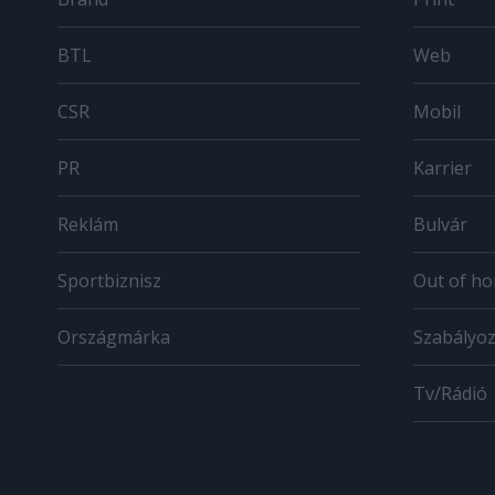
BTL
Web
CSR
Mobil
PR
Karrier
Reklám
Bulvár
Sportbiznisz
Out of h
Országmárka
Szabályo
Tv/Rádió