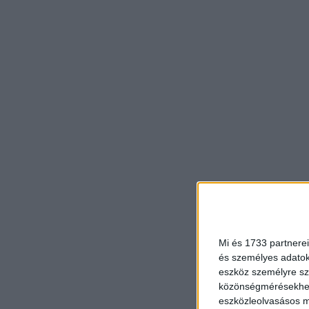
Mi és 1733 partnerei
és személyes adatoka
eszköz személyre sz
közönségmérésekhez 
eszközleolvasásos mó