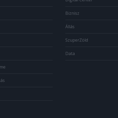
Biznisz
Állás
SzuperZöld
Data
ome
zás