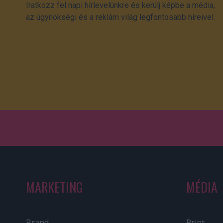
Iratkozz fel napi hírlevelünkre és kerülj képbe a média,
az ügynökségi és a reklám világ legfontosabb híreivel.
MARKETING
MÉDIA
Brand
Print