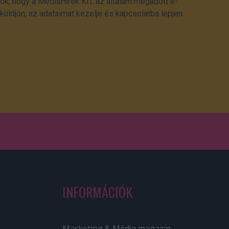
ok, hogy a MédiaHírek Kft. az általam megadott e-
üldjön, az adataimat kezelje és kapcsolatba lépjen
INFORMÁCIÓK
Marketing & Média magazin