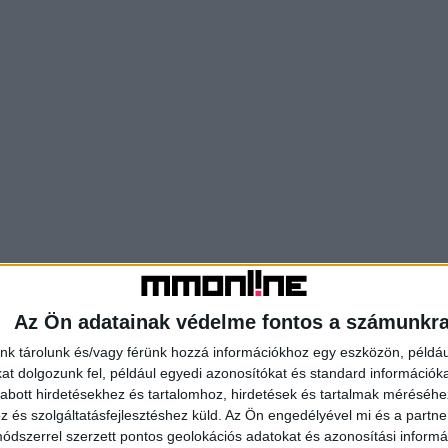
Az Ön adatainak védelme fontos a számunkr
nk tárolunk és/vagy férünk hozzá információkhoz egy eszközön, példáu
t dolgozunk fel, például egyedi azonosítókat és standard információk
abott hirdetésekhez és tartalomhoz, hirdetések és tartalmak méréséhe
és szolgáltatásfejlesztéshez küld.
Az Ön engedélyével mi és a partne
dszerrel szerzett pontos geolokációs adatokat és azonosítási informác