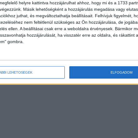
megfelelő helyre kattintva hozzájárulhat ahhoz, hogy mi és a 1733 partne
 végezzünk. Másik lehetőségként a hozzájárulás megadása vagy elutasí
iókhoz juthat, és megváltoztathatja beállításait.
Felhívjuk figyelmét, 
ezeléséhez nem feltétlenül szükséges az Ön hozzájárulása, de jogában 
zelés ellen. A beállításai csak erre a weboldalra érvényesek. Bármikor m
isszavonhatja hozzájárulását, ha visszatér erre az oldalra, és rákattint a
lem" gombra.
ÁBBI LEHETŐSÉGEK
ELFOGADOM