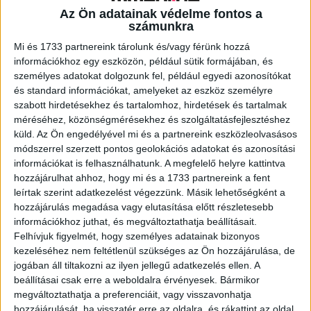
Az Ön adatainak védelme fontos a
számunkra
A RADIOCAFÉN
Mi és 1733 partnereink tárolunk és/vagy férünk hozzá
információkhoz egy eszközön, például sütik formájában, és
személyes adatokat dolgozunk fel, például egyedi azonosítókat
és standard információkat, amelyeket az eszköz személyre
szabott hirdetésekhez és tartalomhoz, hirdetések és tartalmak
méréséhez, közönségmérésekhez és szolgáltatásfejlesztéshez
küld.
Az Ön engedélyével mi és a partnereink eszközleolvasásos
módszerrel szerzett pontos geolokációs adatokat és azonosítási
információkat is felhasználhatunk. A megfelelő helyre kattintva
hozzájárulhat ahhoz, hogy mi és a 1733 partnereink a fent
leírtak szerint adatkezelést végezzünk. Másik lehetőségként a
hozzájárulás megadása vagy elutasítása előtt részletesebb
Korábbi adások
információkhoz juthat, és megváltoztathatja beállításait.
Felhívjuk figyelmét, hogy személyes adatainak bizonyos
A rovat támogatói:
kezeléséhez nem feltétlenül szükséges az Ön hozzájárulása, de
jogában áll tiltakozni az ilyen jellegű adatkezelés ellen. A
beállításai csak erre a weboldalra érvényesek. Bármikor
megváltoztathatja a preferenciáit, vagy visszavonhatja
hozzájárulását, ha visszatér erre az oldalra, és rákattint az oldal