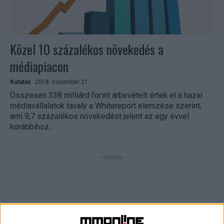
Közel 10 százalékos növekedés a
médiapiacon
Kutatás
2018. november 21.
Összesen 338 milliárd forint árbevételt értek el a hazai
médiavállalatok tavaly a Whitereport elemzése szerint,
ami 9,7 százalékos növekedést jelent az egy évvel
korábbihoz...
- Hirdetés -