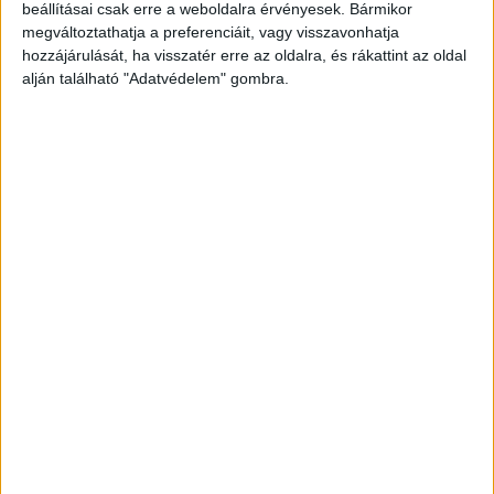
beállításai csak erre a weboldalra érvényesek. Bármikor
megváltoztathatja a preferenciáit, vagy visszavonhatja
hozzájárulását, ha visszatér erre az oldalra, és rákattint az oldal
alján található "Adatvédelem" gombra.
Korábbi adások
A rovat támogatói: