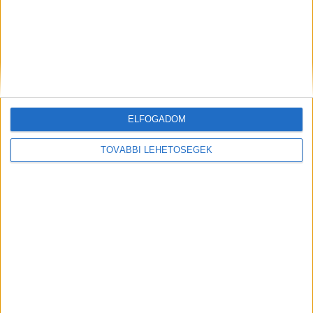
ELFOGADOM
Hírlevél
TOVÁBBI LEHETŐSÉGEK
feliratkozás
Iratkozz fel napi hírlevelünkre és kerülj képbe a média, az
ügynökségi és a reklám világ legfontosabb híreivel.
Email cím
*