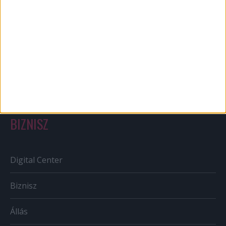
Bulvár
Out of home
Szabályozás
Tv/Rádió
BIZNISZ
Digital Center
Biznisz
Állás