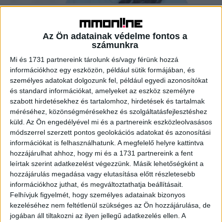
A büdzsé nem fontosabb a munkahelyeknél
Digital Center
2021. szeptember 24.
Az Ön adatainak védelme fontos a
számunkra
Horváth Magyary NóraK&H Csoport, kommunikációs
ügyvezető igazgató - Van olyan dolog, amit ebben az
Mi és 1731 partnereink tárolunk és/vagy férünk hozzá
időszakban biztosan megtanult minden marketing-
információkhoz egy eszközön, például sütik formájában, és
döntéshozó?- Nincs az a marketingbüdzsé, amiből ne...
személyes adatokat dolgozunk fel, például egyedi azonosítókat
és standard információkat, amelyeket az eszköz személyre
szabott hirdetésekhez és tartalomhoz, hirdetések és tartalmak
- Hirdetés -
méréséhez, közönségmérésekhez és szolgáltatásfejlesztéshez
küld.
Az Ön engedélyével mi és a partnereink eszközleolvasásos
módszerrel szerzett pontos geolokációs adatokat és azonosítási
információkat is felhasználhatunk. A megfelelő helyre kattintva
hozzájárulhat ahhoz, hogy mi és a 1731 partnereink a fent
leírtak szerint adatkezelést végezzünk. Másik lehetőségként a
hozzájárulás megadása vagy elutasítása előtt részletesebb
információkhoz juthat, és megváltoztathatja beállításait.
Felhívjuk figyelmét, hogy személyes adatainak bizonyos
A RADIOCAFÉN
kezeléséhez nem feltétlenül szükséges az Ön hozzájárulása, de
jogában áll tiltakozni az ilyen jellegű adatkezelés ellen. A