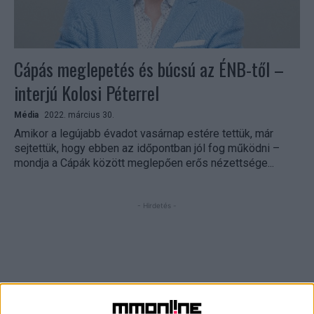
Cápás meglepetés és búcsú az ÉNB-től –
interjú Kolosi Péterrel
Média
2022. március 30.
Amikor a legújabb évadot vasárnap estére tettük, már
sejtettük, hogy ebben az időpontban jól fog működni –
mondja a Cápák között meglepően erős nézettsége...
- Hirdetés -