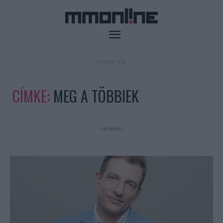
- HIRDETÉS -
CÍMKE:
MEG A TÖBBIEK
- Hirdetés -