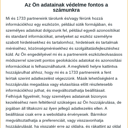
Az Ön adatainak védelme fontos a
A RADIOCAFÉN
számunkra
Mi és 1733 partnereink tárolunk és/vagy férünk hozzá
információkhoz egy eszközön, például sütik formájában, és
személyes adatokat dolgozunk fel, például egyedi azonosítókat
és standard információkat, amelyeket az eszköz személyre
szabott hirdetésekhez és tartalomhoz, hirdetések és tartalmak
méréséhez, közönségmérésekhez és szolgáltatásfejlesztéshez
küld.
Az Ön engedélyével mi és a partnereink eszközleolvasásos
módszerrel szerzett pontos geolokációs adatokat és azonosítási
információkat is felhasználhatunk. A megfelelő helyre kattintva
hozzájárulhat ahhoz, hogy mi és a 1733 partnereink a fent
leírtak szerint adatkezelést végezzünk. Másik lehetőségként a
Korábbi adások
hozzájárulás megadása vagy elutasítása előtt részletesebb
információkhoz juthat, és megváltoztathatja beállításait.
A rovat támogatói:
Felhívjuk figyelmét, hogy személyes adatainak bizonyos
kezeléséhez nem feltétlenül szükséges az Ön hozzájárulása, de
jogában áll tiltakozni az ilyen jellegű adatkezelés ellen. A
beállításai csak erre a weboldalra érvényesek. Bármikor
megváltoztathatja a preferenciáit, vagy visszavonhatja
hozzájárulását, ha visszatér erre az oldalra, és rákattint az oldal