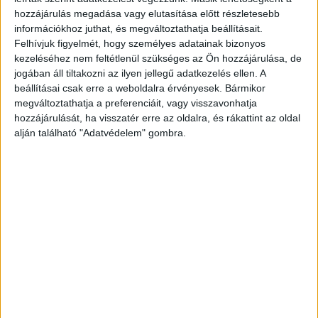
A Még egy kört mindenkinek című dán dráma nyerte el a
hozzájárulás megadása vagy elutasítása előtt részletesebb
legjobb filmnek járó elismerést az Európai Filmdíjak
információkhoz juthat, és megváltoztathatja beállításait.
szombat esti átadóján Berlinben. Thomas Vinterberg
Felhívjuk figyelmét, hogy személyes adatainak bizonyos
rendezése...
kezeléséhez nem feltétlenül szükséges az Ön hozzájárulása, de
jogában áll tiltakozni az ilyen jellegű adatkezelés ellen. A
beállításai csak erre a weboldalra érvényesek. Bármikor
megváltoztathatja a preferenciáit, vagy visszavonhatja
hozzájárulását, ha visszatér erre az oldalra, és rákattint az oldal
alján található "Adatvédelem" gombra.
Többen szállhatnak versenybe az Európai
Filmdíjakért
Tv/Rádió
2020. november 11.
Idén kivételesen öt helyett hat alkotás, színész és
rendező versenyez a játékfilmes és dokumentumfilmes