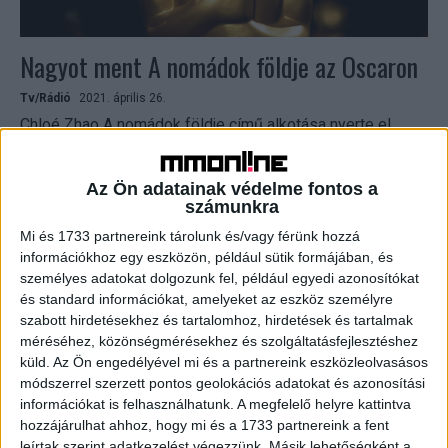
Nagyot ment A nomádok földje az Oscaron
Tv/Rádió
2021. április 26.
Chloé Zhao A nomádok földje című alkotása nyerte el
vasárnap a legjobb film díját a 93. Oscar-gálán Los
Angelesben. A koronavírus-járvány miatt új koncepcióval...
Az Ön adatainak védelme fontos a
számunkra
Mi és 1733 partnereink tárolunk és/vagy férünk hozzá
információkhoz egy eszközön, például sütik formájában, és
személyes adatokat dolgozunk fel, például egyedi azonosítókat
és standard információkat, amelyeket az eszköz személyre
szabott hirdetésekhez és tartalomhoz, hirdetések és tartalmak
méréséhez, közönségmérésekhez és szolgáltatásfejlesztéshez
küld.
Az Ön engedélyével mi és a partnereink eszközleolvasásos
módszerrel szerzett pontos geolokációs adatokat és azonosítási
Dán dráma lett a legjobb európai film
információkat is felhasználhatunk. A megfelelő helyre kattintva
hozzájárulhat ahhoz, hogy mi és a 1733 partnereink a fent
Tv/Rádió
2020. december 14.
leírtak szerint adatkezelést végezzünk. Másik lehetőségként a