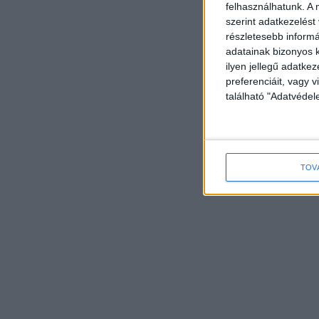
felhasználhatunk. A 
szerint adatkezelést
részletesebb informác
adatainak bizonyos k
ilyen jellegű adatke
preferenciáit, vagy v
található "Adatvéde
TOV