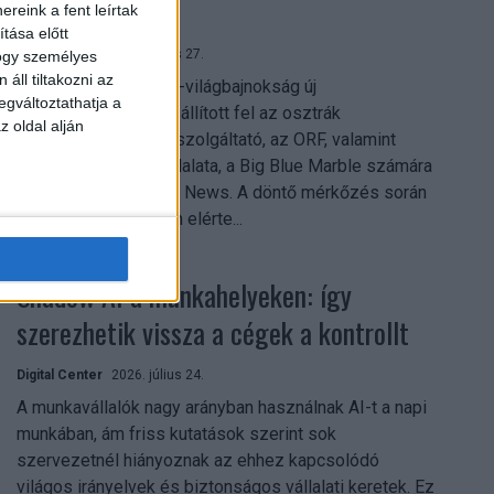
mindent vitt
reink a fent leírtak
tása előtt
Digital Center
2026. július 27.
hogy személyes
áll tiltakozni az
A 2026-os labdarúgó-világbajnokság új
egváltoztathatja a
streamingrekordokat állított fel az osztrák
z oldal alján
közszolgálati műsorszolgáltató, az ORF, valamint
technológiai leányvállalata, a Big Blue Marble számára
– írja a Broadband TV News. A döntő mérkőzés során
az átlagos nézőszám elérte...
Shadow AI a munkahelyeken: így
szerezhetik vissza a cégek a kontrollt
Digital Center
2026. július 24.
A munkavállalók nagy arányban használnak AI-t a napi
munkában, ám friss kutatások szerint sok
szervezetnél hiányoznak az ehhez kapcsolódó
világos irányelvek és biztonságos vállalati keretek. Ez