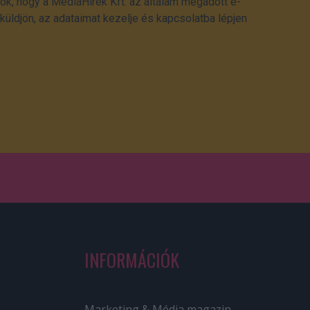
ok, hogy a MédiaHírek Kft. az általam megadott e-
üldjön, az adataimat kezelje és kapcsolatba lépjen
INFORMÁCIÓK
Marketing & Média magazin