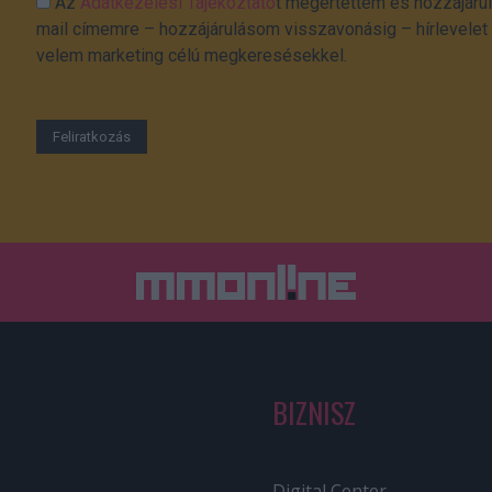
Az
Adatkezelési Tájékoztató
t megértettem és hozzájárul
mail címemre – hozzájárulásom visszavonásig – hírlevelet k
velem marketing célú megkeresésekkel.
BIZNISZ
Digital Center