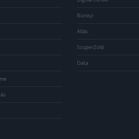
Biznisz
Állás
SzuperZöld
Data
ome
zás