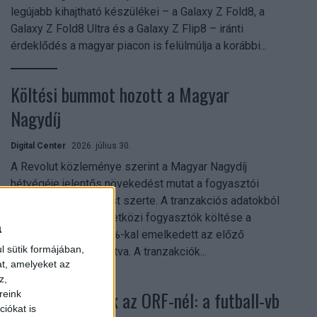
legújabb kihajtható készülékei – a Galaxy Z Fold8, a
Galaxy Z Fold8 Ultra és a Galaxy Z Flip8 – iránti
érdeklődés a magyar piacon is felülmúlja a korábbi...
Költési bummot hozott a Magyar
Nagydíj
Digital Center
2026. július 30.
A Revolut közleménye szerint a Magyar Nagydíj
hétvégéje jelentős növekedést mutat a fogyasztói
aktivitásban Budapest szerte. A tranzakciós adatokból
kiderül, hogy a nemzetközi fogyasztók költése a
a
versenyhétvégén 26%-kal emelkedett az előző
l sütik formájában,
hétvégéhez viszonyítva. A tranzakciók...
at, amelyeket az
z,
Rekordok dőltek az ORF-nél: a futball-vb
reink
iókat is