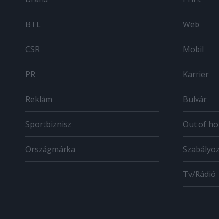
BTL
Web
CSR
Mobil
PR
Karrier
Reklám
Bulvár
Sportbiznisz
Out of h
Országmárka
Szabályo
Tv/Rádió