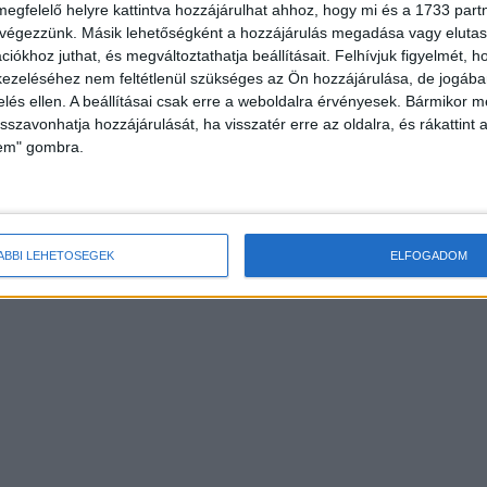
megfelelő helyre kattintva hozzájárulhat ahhoz, hogy mi és a 1733 partne
 végezzünk. Másik lehetőségként a hozzájárulás megadása vagy elutasí
iókhoz juthat, és megváltoztathatja beállításait.
Felhívjuk figyelmét, 
ezeléséhez nem feltétlenül szükséges az Ön hozzájárulása, de jogában 
zelés ellen. A beállításai csak erre a weboldalra érvényesek. Bármikor m
isszavonhatja hozzájárulását, ha visszatér erre az oldalra, és rákattint a
lem" gombra.
ÁBBI LEHETŐSÉGEK
ELFOGADOM