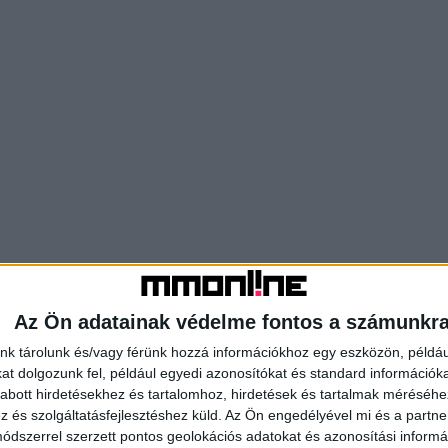
Az Ön adatainak védelme fontos a számunkr
nk tárolunk és/vagy férünk hozzá információkhoz egy eszközön, példáu
t dolgozunk fel, például egyedi azonosítókat és standard információk
abott hirdetésekhez és tartalomhoz, hirdetések és tartalmak méréséhe
és szolgáltatásfejlesztéshez küld.
Az Ön engedélyével mi és a partne
dszerrel szerzett pontos geolokációs adatokat és azonosítási informác