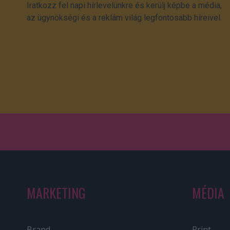
Iratkozz fel napi hírlevelünkre és kerülj képbe a média,
az ügynökségi és a reklám világ legfontosabb híreivel.
MARKETING
MÉDIA
Brand
Print