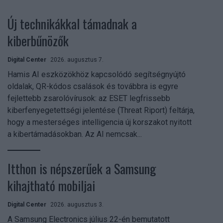
Új technikákkal támadnak a
kiberbűnözők
Digital Center
2026. augusztus 7.
Hamis AI eszközökhöz kapcsolódó segítségnyújtó
oldalak, QR-kódos csalások és továbbra is egyre
fejlettebb zsarolóvírusok: az ESET legfrissebb
kiberfenyegetettségi jelentése (Threat Riport) feltárja,
hogy a mesterséges intelligencia új korszakot nyitott
a kibertámadásokban. Az AI nemcsak...
Itthon is népszerűek a Samsung
kihajtható mobiljai
Digital Center
2026. augusztus 3.
A Samsung Electronics július 22-én bemutatott