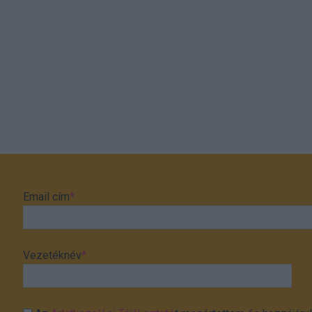
Email cím
*
Vezetéknév
*