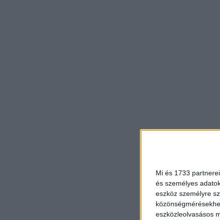
Mi és 1733 partnerei
és személyes adatoka
eszköz személyre sz
közönségmérésekhez 
eszközleolvasásos mó